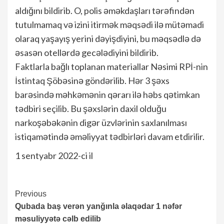
aldığını bildirib. O, polis əməkdaşları tərəfindən
tutulmamaq və izini itirmək məqsədi ilə mütəmadi
olaraq yaşayış yerini dəyişdiyini, bu məqsədlə də
əsasən otellərdə gecələdiyini bildirib.
Faktlarla bağlı toplanan materiallar Nəsimi RPİ-nin
İstintaq Şöbəsinə göndərilib. Hər 3 şəxs
barəsində məhkəmənin qərarı ilə həbs qətimkan
tədbiri seçilib. Bu şəxslərin daxil olduğu
narkoşəbəkənin digər üzvlərinin saxlanılması
istiqamətində əməliyyat tədbirləri davam etdirilir.
1 sentyabr 2022-ci il
Continue
Previous
Qubada baş verən yanğınla əlaqədar 1 nəfər
Reading
məsuliyyətə cəlb edilib