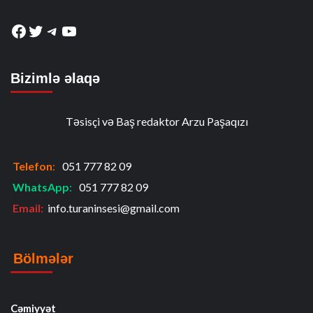
Facebook
Twitter
Telegram
YouTube
Bizimlə əlaqə
Təsisçi və Baş redaktor Arzu Paşaqızı
Telefon
:
051 777 82 09
WhatsApp
:
051 777 82 09
Email:
info.turaninsesi@gmail.com
Bölmələr
Cəmiyyət