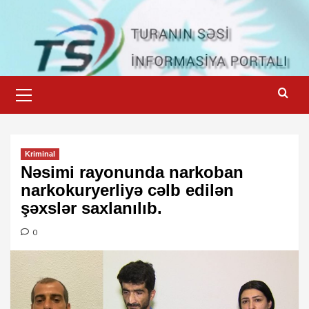
Skip
to
content
Primary
Menu
Kriminal
Nəsimi rayonunda narkoban
narkokuryerliyə cəlb edilən
şəxslər saxlanılıb.
0