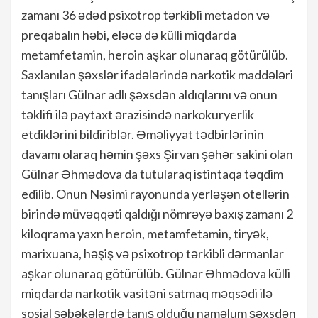
zamanı 36 ədəd psixotrop tərkibli metadon və
preqabalın həbi, eləcə də külli miqdarda
metamfetamin, heroin aşkar olunaraq götürülüb.
Saxlanılan şəxslər ifadələrində narkotik maddələri
tanışları Gülnar adlı şəxsdən aldıqlarını və onun
təklifi ilə paytaxt ərazisində narkokuryerlik
etdiklərini bildiriblər. Əməliyyat tədbirlərinin
davamı olaraq həmin şəxs Şirvan şəhər sakini olan
Gülnar Əhmədova da tutularaq istintaqa təqdim
edilib. Onun Nəsimi rayonunda yerləşən otellərin
birində müvəqqəti qaldığı nömrəyə baxış zamanı 2
kiloqrama yaxn heroin, metamfetamin, tiryək,
marixuana, həşiş və psixotrop tərkibli dərmanlar
aşkar olunaraq götürülüb. Gülnar Əhmədova külli
miqdarda narkotik vasitəni satmaq məqsədi ilə
sosial şəbəkələrdə tanış olduğu naməlum şəxsdən