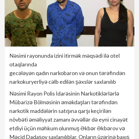
Nəsimi rayonunda izini itirmək məqsədi ilə otel
otaqlarında
gecələyən qadın narkobaron və onun tərəfindən
narkokuryerliyə cəlb edilən şəxslər saxlanılıb
Nəsimi Rayon Polis İdarəsinin Narkotiklərlərlə
Mübarizə Bölməsinin əməkdaşları tərəfindən
narkotik maddələrin satışına qarşı keçirilən
növbəti əməliyyat zamanı əvvəllər də eyni cinayət
etdiyi üçün məhkum olunmuş Əkbər Əkbərov və
Məcid Dadaşov saxlanılıblar. Onların üzərinə baxış