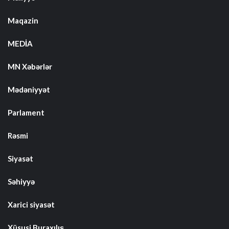
Maqazin
MEDİA
MN Xəbərlər
Mədəniyyət
Parlament
Rəsmi
Siyasət
Səhiyyə
Xarici siyasət
Xüsusi Buraxılış