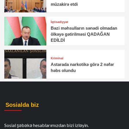
müzakirə etdi
İqtisadiyyat
Bəzi məhsulların sənədi olmadan
ölkəyə gətirilməsi QADAĞAN
EDİLDİ
Kriminal
Astarada narkotikə görə 2 nəfər
həbs olundu
Sosialda biz
Sosial şəbəkə hesablarımızdan bizi izləyin.