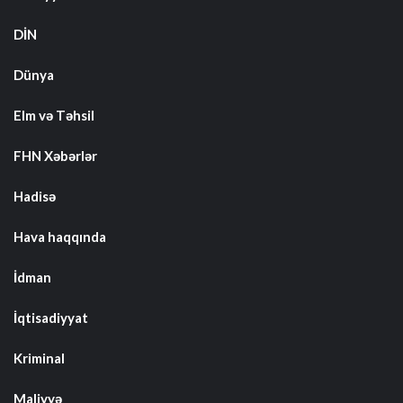
DİN
Dünya
Elm və Təhsil
FHN Xəbərlər
Hadisə
Hava haqqında
İdman
İqtisadiyyat
Kriminal
Maliyyə