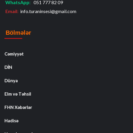
WhatsApp
:
051 777 82 09
Email:
info.turaninsesi@gmail.com
Bölmələr
Cəmiyyət
DİN
Dünya
Elm və Təhsil
FHN Xəbərlər
Hadisə