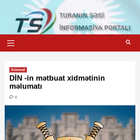
Skip
to
content
Primary
Menu
Kriminal
DİN -in mətbuat xidmətinin
məlumatı
0