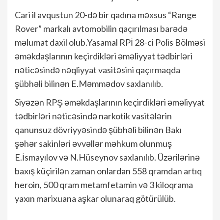
Cari il avqustun 20-də bir qadına məxsus “Range
Rover” markalı avtomobilin qaçırılması barədə
məlumat daxil olub.Yasamal RPİ 28-ci Polis Bölməsi
əməkdaşlarının keçirdikləri əməliyyat tədbirləri
nəticəsində nəqliyyat vasitəsini qaçırmaqda
şübhəli bilinən E.Məmmədov saxlanılıb.
Siyəzən RPŞ əməkdaşlarının keçirdikləri əməliyyat
tədbirləri nəticəsində narkotik vasitələrin
qanunsuz dövriyyəsində şübhəli bilinən Bakı
şəhər sakinləri əvvəllər məhkum olunmuş
E.İsmayılov və N.Hüseynov saxlanılıb. Üzərilərinə
baxış küçirilən zaman onlardan 558 qramdan artıq
heroin, 500 qram metamfetamin və 3 kiloqrama
yaxın marixuana aşkar olunaraq götürülüb.