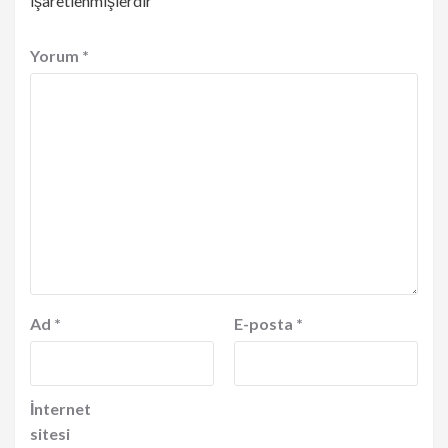
işaretlenmişlerdir
Yorum
*
Ad
*
E-posta
*
İnternet
sitesi