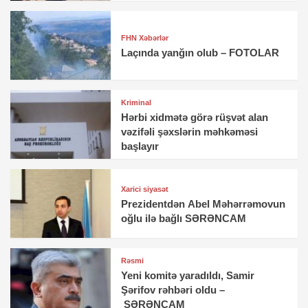
FHN Xəbərlər
Laçında yanğın olub – FOTOLAR
Kriminal
Hərbi xidmətə görə rüşvət alan
vəzifəli şəxslərin məhkəməsi
başlayır
Xarici siyasət
Prezidentdən Abel Məhərrəmovun
oğlu ilə bağlı SƏRƏNCAM
Rəsmi
Yeni komitə yaradıldı, Samir
Şərifov rəhbəri oldu –
SƏRƏNCAM