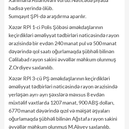
Xanımana Aslanovanı vurub.Nəticədə piyada
hadisə yerində ölüb.
Sumqayıt ŞPİ-də araşdırma aparılır.
Xəzər RPİ 1-ci Polis Şöbəsi əməkdaşlarının
keçirdikləri əməliyyat tədbirləri nəticəsində rayon
ərazisində bir evdən 240 manat pul və 500 manat
dəyərində qol saatı oğurlamaqda şübhəli bilinən
Cəlilabad rayon sakini əvvəllər məhkum olunmuş
Z.Ordiyev saxlanılıb.
Xəzər RPİ 3-cü PŞ əməkdaşlarının keçirdikləri
əməliyyat tədbirləri nəticəsində rayon ərazisində
yerləşən ayrı-ayrı şəxslərə məxsus 8 evdən
müxtəlif vaxtlarda 1207 manat, 900 ABŞ dolları,
6770 manat dəyərində qızıl və məişət əşyaları
oğurlamaqda şübhəli bilinən Ağstafa rayon sakini
əvvəllər məhkum olunmuş M.Alıyev saxlanılıb.