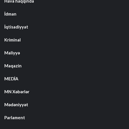
Hava haqqında
İdman
İqtisadiyyat
Kriminal
Maliyyə
Maqazin
MEDİA
MN Xəbərlər
Mədəniyyət
Parlament