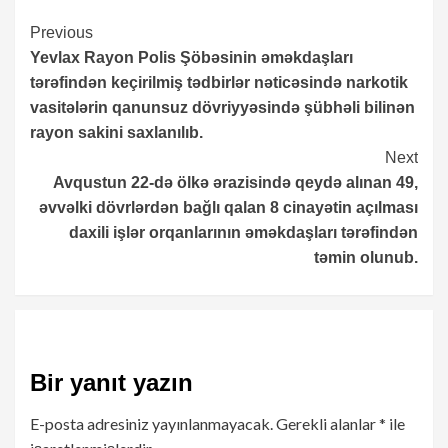
Continue
Previous
Yevlax Rayon Polis Şöbəsinin əməkdaşları
Reading
tərəfindən keçirilmiş tədbirlər nəticəsində narkotik
vasitələrin qanunsuz dövriyyəsində şübhəli bilinən
rayon sakini saxlanılıb.
Next
Avqustun 22-də ölkə ərazisində qeydə alınan 49,
əvvəlki dövrlərdən bağlı qalan 8 cinayətin açılması
daxili işlər orqanlarının əməkdaşları tərəfindən
təmin olunub.
Bir yanıt yazın
E-posta adresiniz yayınlanmayacak.
Gerekli alanlar
*
ile