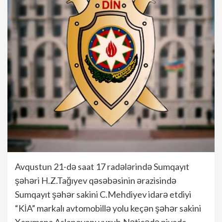
Avqustun 21-də saat 17 radələrində Sumqayıt
şəhəri H.Z.Tağıyev qəsəbəsinin ərazisində
Sumqayıt şəhər sakini C.Mehdiyev idarə etdiyi
“KİA” markalı avtomobillə yolu keçən şəhər sakini