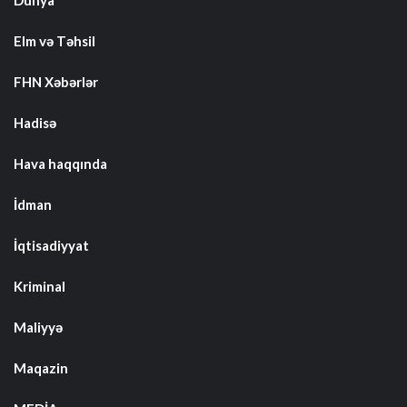
Elm və Təhsil
FHN Xəbərlər
Hadisə
Hava haqqında
İdman
İqtisadiyyat
Kriminal
Maliyyə
Maqazin