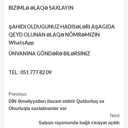
BİZİMLƏ ƏLAQƏ SAXLAYIN
ŞAHİDİ OLDUGUNUZ HADİSƏLƏRİ AŞAGIDA
QEYD OLUNAN ƏLAQƏ NÖMRƏMİZİN
WhatsApp
ÜNVANINA GÖNDƏRƏ BİLƏRSİNİZ
TEL : 051 777 82 09
Continue
Previous
DİN Əməliyyatları davam etdirir Quldurluq və
Reading
Ohurluqla saxlalınanlar var
Next
Salyan rayonunda bağlı cinayət açıldı