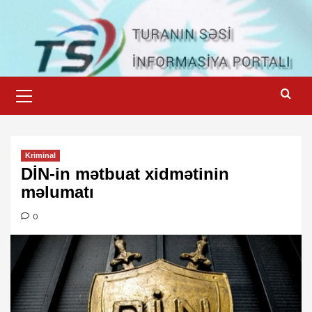
Skip
to
content
Primary
Menu
Kriminal
DİN-in mətbuat xidmətinin
məlumatı
0