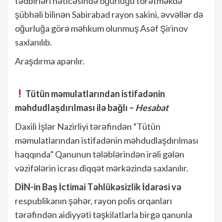
tədbirləri nəticəsində oğurluğu törətməkdə
şübhəli bilinən Sabirabad rayon sakini, əvvəllər də
oğurluğa görə məhkum olunmuş Asəf Şirinov
saxlanılıb.
Araşdırma aparılır.
Tütün məmulatlarından istifadənin
məhdudlaşdırılması ilə bağlı –
Hesabat
Daxili İşlər Nazirliyi tərəfindən “Tütün
məmulatlarından istifadənin məhdudlaşdırılması
haqqında” Qanunun tələblərindən irəli gələn
vəzifələrin icrası diqqət mərkəzində saxlanılır.
DİN-in Baş İctimai Təhlükəsizlik İdarəsi və
respublikanın şəhər, rayon polis orqanları
tərəfindən aidiyyəti təşkilatlarla birgə qanunla