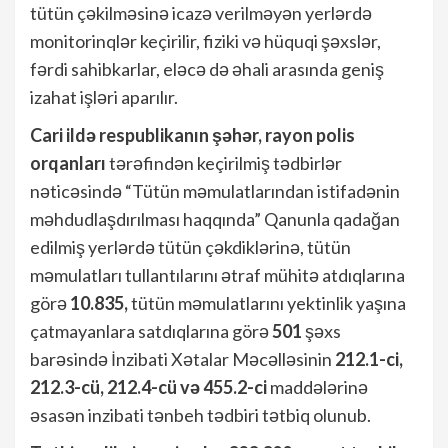
tütün çəkilməsinə icazə verilməyən yerlərdə
monitorinqlər keçirilir, fiziki və hüquqi şəxslər,
fərdi sahibkarlar, eləcə də əhali arasında geniş
izahat işləri aparılır.
Cari ildə respublikanın şəhər, rayon polis
orqanları
tərəfindən keçirilmiş tədbirlər
nəticəsində “Tütün məmulatlarından istifadənin
məhdudlaşdırılması haqqında” Qanunla qadağan
edilmiş yerlərdə tütün çəkdiklərinə, tütün
məmulatları tullantılarını ətraf mühitə atdıqlarına
görə
10.835,
tütün məmulatlarını yektinlik yaşına
çatmayanlara satdıqlarına görə
501
şəxs
barəsində İnzibati Xətalar Məcəlləsinin
212.1-ci,
212.3-cü, 212.4-cü və 455.2-ci
maddələrinə
əsasən inzibati tənbeh tədbiri tətbiq olunub.