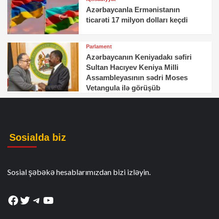
Azərbaycanla Ermənistanın
ticarəti 17 milyon dolları keçdi
Parlament
Azərbaycanın Keniyadakı səfiri
Sultan Hacıyev Keniya Milli
Assambleyasının sədri Moses
Vetangula ilə görüşüb
Sosialda biz
Sosial şəbəkə hesablarımızdan bizi izləyin.
Facebook
Twitter
Telegram
YouTube