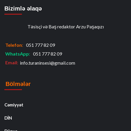
Bizimlə əlaqə
Təsisçi və Baş redaktor Arzu Paşaqızı
Telefon
:
051 777 82 09
WhatsApp
:
051 777 82 09
Email:
info.turaninsesi@gmail.com
Bölmələr
Cəmiyyət
DİN
Dünya