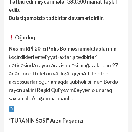
Tətbiq edilmiş cərimələr 383.300 manat təşkil
edib.
Bu istiqamətdə tədbirlər davam etdirilir.
Oğurluq
Nəsimi RPİ 20-ci Polis Bölməsi əməkdaşlarının
keçirdikləri əməliyyat-axtarış tədbirləri
nəticəsində rayon ərazisindəki mağazalardan 27
ədəd mobil telefon və digər qiymətli telefon
aksessuarlar oğurlamaqda şübhəli bilinən Bərdə
rayon sakini Rəşid Quliyev müəyyən olunaraq
saxlanılıb. Araşdırma aparılır.
“
TURANIN SƏSİ” Arzu Paşaqızı