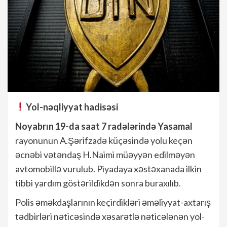
Yol-nəqliyyat hadisəsi
Noyabrın 19-da saat 7 radələrində Yasamal
rayonunun A.Şərifzadə küçəsində yolu keçən
əcnəbi vətəndaş H.Naimi müəyyən edilməyən
avtomobillə vurulub. Piyadaya xəstəxanada ilkin
tibbi yardım göstərildikdən sonra buraxılıb.
Polis əməkdaşlarının keçirdikləri əməliyyat-axtarış
tədbirləri nəticəsində xəsarətlə nəticələnən yol-