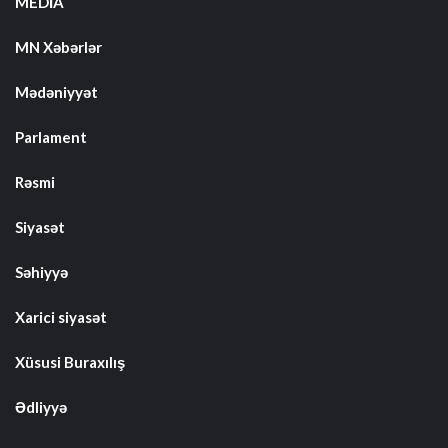
MEDİA
MN Xəbərlər
Mədəniyyət
Parlament
Rəsmi
Siyasət
Səhiyyə
Xarici siyasət
Xüsusi Buraxılış
Ədliyyə