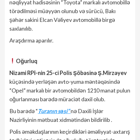
nəqliyyat hadisəsinin “Toyota” markalı avtomobillə
törədilməsi müəyyən olunub və sürücü, Bakı
şəhər sakini Elcan Vəliyev avtomobillə birgə
saxlanılıb.
Araşdırma aparılır.
Oğurluq
Nizami RPİ-nin 25-ci Polis Şöbəsinə Ş.Mirzəyev
küçəsində yerləşən avto-yuma məntəqəsində
“Opel” markalı bir avtomobildən 1210 manat pulun
oğurlanması barədə müraciət daxil olub.
Bu barədə “
Turanın səsi”
nə Daxili İşlər
Nazirliyinin mətbuat xidmətindən bildirilib .
Polis əməkdaşlarının keçirdikləri əməliyyat-axtarış