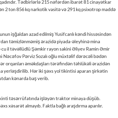
 qadındır. Tədbirlərlə 215 nəfərdən ibarət 81 cinayətkar
dən 2 ton 856 kq narkotik vasitə və 291 kq psixotrop maddə
nun işğaldan azad edilmiş Yusifcanlı kəndi hissəsindən
rdan təmizlənməmiş ərazidə piyada-əleyhinə mina
9-cu il təvəllüdlü Şəmkir rayon sakini Əliyev Ramin Əmir
ini Nəcəfov Pərviz Sozalı oğlu müxtəlif dərəcəli bədən
işlər orqanları əməkdaşları tərəfindən təhlükəli ərazidən
rləşdirilib. Hər iki şəxs yol tikintisi aparan şirkətin
tdan kənarda baş verib.
ikinti təsərrüfatında işləyən traktor minaya düşüb.
əxs xəsarət almayıb. Faktla bağlı araşdırma aparılır.