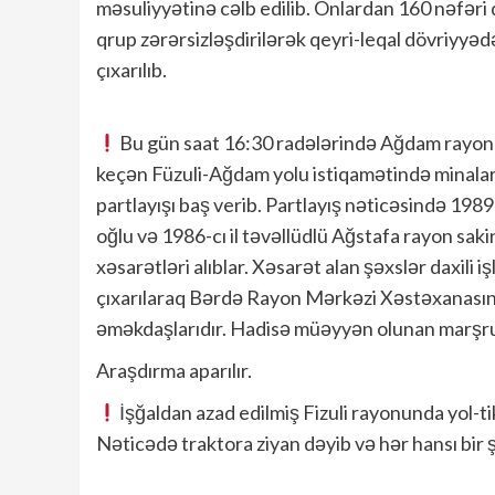
məsuliyyətinə cəlb edilib. Onlardan 160 nəfəri
qrup zərərsizləşdirilərək qeyri-leqal dövriyyə
çıxarılıb.
Bu gün saat 16:30 radələrində Ağdam rayonu
keçən Füzuli-Ağdam yolu istiqamətində minala
partlayışı baş verib. Partlayış nəticəsində 198
oğlu və 1986-cı il təvəllüdlü Ağstafa rayon sak
xəsarətləri alıblar. Xəsarət alan şəxslər daxili 
çıxarılaraq Bərdə Rayon Mərkəzi Xəstəxanasına ye
əməkdaşlarıdır. Hadisə müəyyən olunan marşru
Araşdırma aparılır.
İşğaldan azad edilmiş Fizuli rayonunda yol-t
Nəticədə traktora ziyan dəyib və hər hansı bir ş