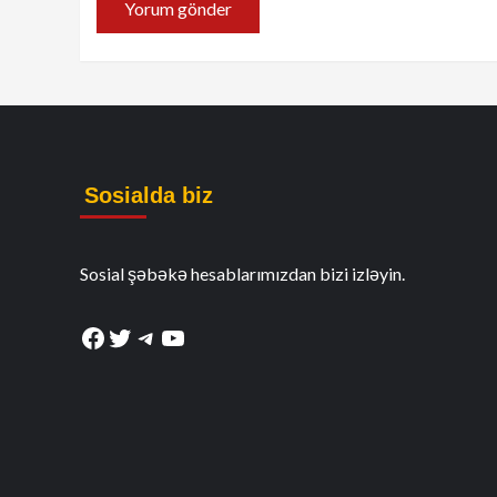
Sosialda biz
Sosial şəbəkə hesablarımızdan bizi izləyin.
Facebook
Twitter
Telegram
YouTube