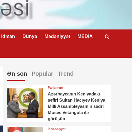
İdman
Dünya
Mədəniyyət
MEDİA
Ən son
Popular
Trend
Parlament
Azərbaycanın Keniyadakı
səfiri Sultan Hacıyev Keniya
Milli Assambleyasının sədri
Moses Vetangula ilə
görüşüb
İqtisadiyyat