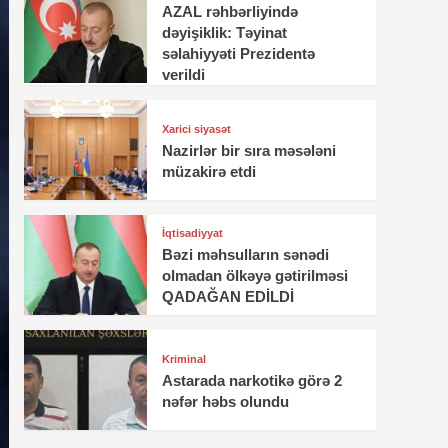
AZAL rəhbərliyində
dəyişiklik: Təyinat
səlahiyyəti Prezidentə
verildi
Xarici siyasət
Nazirlər bir sıra məsələni
müzakirə etdi
İqtisadiyyat
Bəzi məhsulların sənədi
olmadan ölkəyə gətirilməsi
QADAĞAN EDİLDİ
Kriminal
Astarada narkotikə görə 2
nəfər həbs olundu