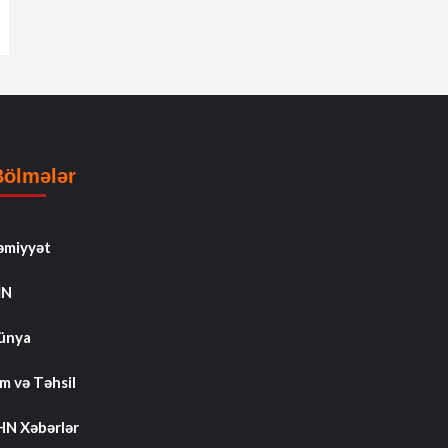
Bölmələr
əmiyyət
İN
ünya
m və Təhsil
HN Xəbərlər