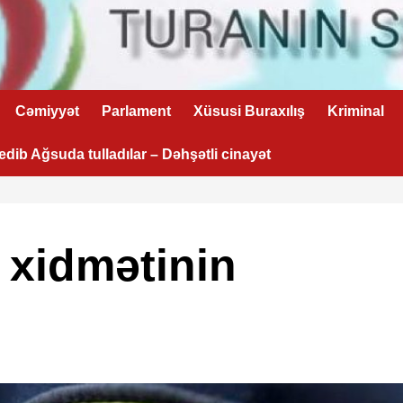
Cəmiyyət
Parlament
Xüsusi Buraxılış
Kriminal
 edib Ağsuda tulladılar – Dəhşətli cinayət
 xidmətinin