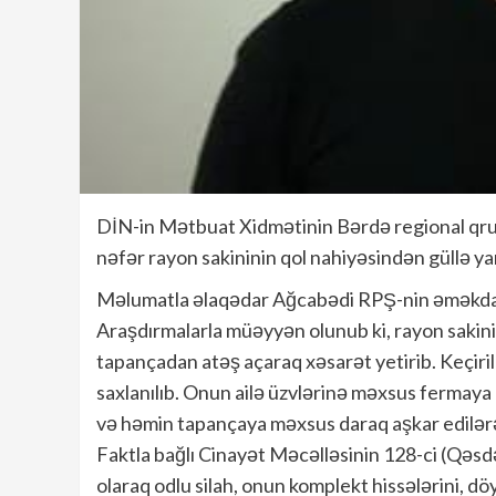
DİN-in Mətbuat Xidmətinin Bərdə regional qrup
nəfər rayon sakininin qol nahiyəsindən güllə ya
Məlumatla əlaqədar Ağcabədi RPŞ-nin əməkdaşla
Araşdırmalarla müəyyən olunub ki, rayon saki
tapançadan atəş açaraq xəsarət yetirib. Keçiril
saxlanılıb. Onun ailə üzvlərinə məxsus fermaya
və həmin tapançaya məxsus daraq aşkar edilər
Faktla bağlı Cinayət Məcəlləsinin 128-ci (Qəs
olaraq odlu silah, onun komplekt hissələrini, dö