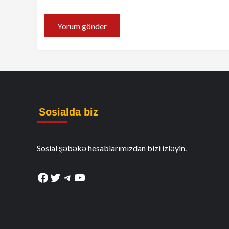
Sosialda biz
Sosial şəbəkə hesablarımızdan bizi izləyin.
Facebook
Twitter
Telegram
YouTube