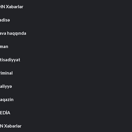
HN Xəbərlər
adisə
ava haqqında
dman
tisadiyyat
riminal
aliyyə
aqazin
EDİA
N Xəbərlər