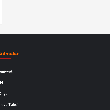
Bölmələr
əmiyyət
İN
ünya
m və Təhsil