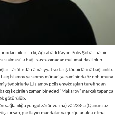
undan bildirilib ki, Ağcabədi Rayon Polis Şöbəsinə bir
rası alması ilə bağlı xəstəxanadan məlumat daxil olub.
rı tərəfindən əməliyyat-axtarış tədbirlərinə başlanılıb.
ni Laiq İslamov yaranmış münaqişə zəminində öz qohumuna
miş tədbirlərlə L.İslamov polis əməkdaşları tərəfindən
 baxış keçirilən zaman bir ədəd “Makarov” markalı tapança
ək götürülüb.
dən sağlamlığa yüngül zərər vurma) və 228-ci (Qanunsuz
yüş sursatı, partlayıcı maddələr və qurğular əldə etmə,