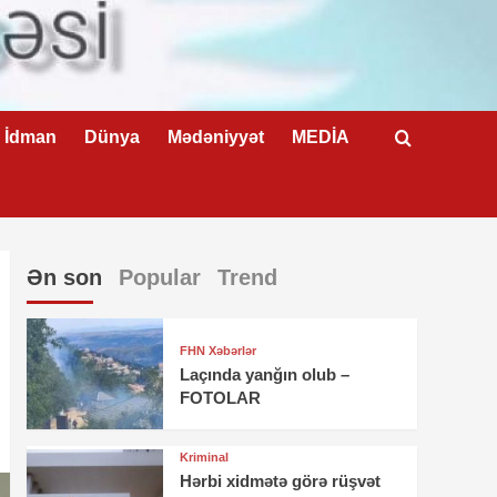
İdman
Dünya
Mədəniyyət
MEDİA
Ən son
Popular
Trend
FHN Xəbərlər
Laçında yanğın olub –
FOTOLAR
Kriminal
Hərbi xidmətə görə rüşvət