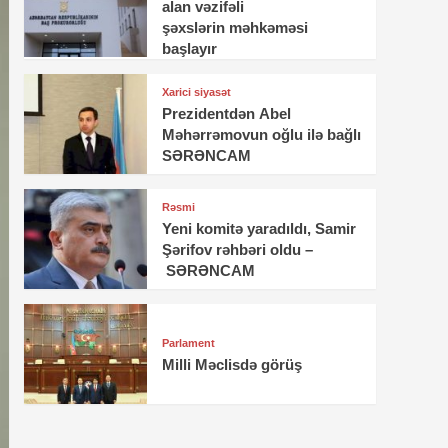
alan vəzifəli
şəxslərin məhkəməsi
başlayır
Xarici siyasət
Prezidentdən Abel
Məhərrəmovun oğlu ilə bağlı
SƏRƏNCAM
Rəsmi
Yeni komitə yaradıldı, Samir
Şərifov rəhbəri oldu –
SƏRƏNCAM
Parlament
Milli Məclisdə görüş