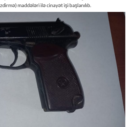
irmə) maddələri ilə cinayət işi başlanılıb.