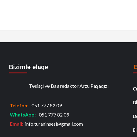
Bizimlə əlaqə
Təsisçi və Baş redaktor Arzu Paşaqızı
C
D
Telefon
:
051 777 82 09
WhatsApp
:
051 777 82 09
D
Email:
info.turaninsesi@gmail.com
El