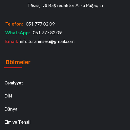
Təsisçi və Baş redaktor Arzu Paşaqızı
Telefon
:
051 777 82 09
WhatsApp
:
051 777 82 09
Email:
info.turaninsesi@gmail.com
Bölmələr
Cəmiyyət
DİN
Dünya
Elm və Təhsil