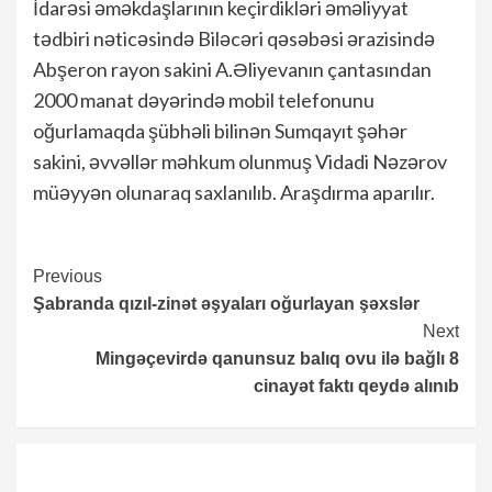
İdarəsi əməkdaşlarının keçirdikləri əməliyyat
tədbiri nəticəsində Biləcəri qəsəbəsi ərazisində
Abşeron rayon sakini A.Əliyevanın çantasından
2000 manat dəyərində mobil telefonunu
oğurlamaqda şübhəli bilinən Sumqayıt şəhər
sakini, əvvəllər məhkum olunmuş Vidadi Nəzərov
müəyyən olunaraq saxlanılıb. Araşdırma aparılır.
Continue
Previous
Şabranda qızıl-zinət əşyaları oğurlayan şəxslər
Reading
Next
Mingəçevirdə qanunsuz balıq ovu ilə bağlı 8
cinayət faktı qeydə alınıb