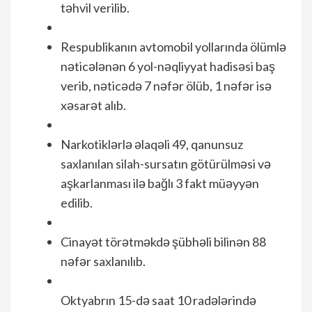
təhvil verilib.
Respublikanın avtomobil yollarında ölümlə
nəticələnən 6 yol-nəqliyyat hadisəsi baş
verib, nəticədə 7 nəfər ölüb, 1 nəfər isə
xəsarət alıb.
Narkotiklərlə əlaqəli 49, qanunsuz
saxlanılan silah-sursatın götürülməsi və
aşkarlanması ilə bağlı 3 fakt müəyyən
edilib.
Cinayət törətməkdə şübhəli bilinən 88
nəfər saxlanılıb.
Oktyabrın 15-də saat 10 radələrində