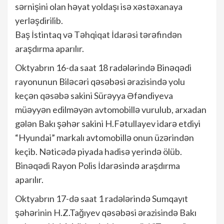
sərnişini olan həyat yoldaşı isə xəstəxanaya
yerləşdirilib.
Baş İstintaq və Təhqiqat İdarəsi tərəfindən
araşdırma aparılır.
Oktyabrın 16-da saat 18 radələrində Binəqədi
rayonunun Biləcəri qəsəbəsi ərazisində yolu
keçən qəsəbə sakini Sürəyya Əfəndiyeva
müəyyən edilməyən avtomobillə vurulub, arxadan
gələn Bakı şəhər sakini H.Fətullayev idarə etdiyi
“Hyundai” markalı avtomobillə onun üzərindən
keçib. Nəticədə piyada hadisə yerində ölüb.
Binəqədi Rayon Polis İdarəsində araşdırma
aparılır.
Oktyabrın 17-də saat 1 radələrində Sumqayıt
şəhərinin H.Z.Tağıyev qəsəbəsi ərazisində Bakı