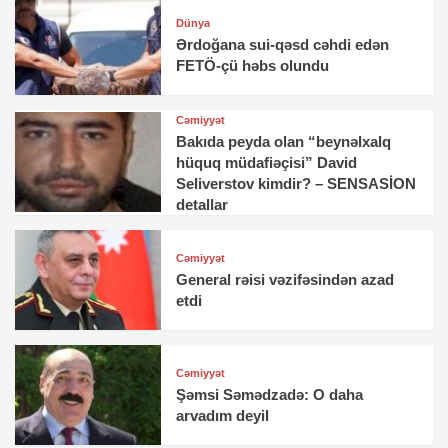
Dünya
Ərdoğana sui-qəsd cəhdi edən
FETÖ-çü həbs olundu
Cəmiyyət
Bakıda peyda olan “beynəlxalq
hüquq müdafiəçisi” David
Seliverstov kimdir? – SENSASİON
detallar
Cəmiyyət
General rəisi vəzifəsindən azad
etdi
Cəmiyyət
Şəmsi Səmədzadə: O daha
arvadım deyil