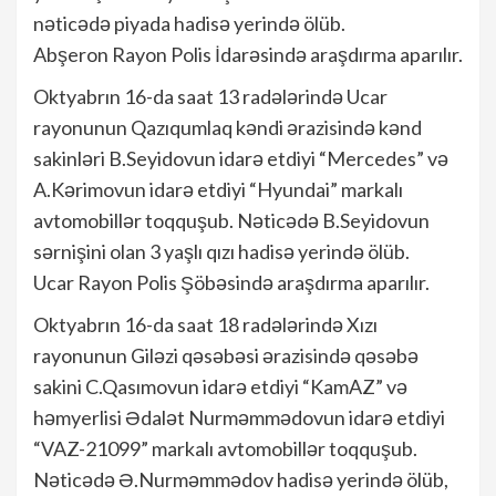
nəticədə piyada hadisə yerində ölüb.
Abşeron Rayon Polis İdarəsində araşdırma aparılır.
Oktyabrın 16-da saat 13 radələrində Ucar
rayonunun Qazıqumlaq kəndi ərazisində kənd
sakinləri B.Seyidovun idarə etdiyi “Mercedes” və
A.Kərimovun idarə etdiyi “Hyundai” markalı
avtomobillər toqquşub. Nəticədə B.Seyidovun
sərnişini olan 3 yaşlı qızı hadisə yerində ölüb.
Ucar Rayon Polis Şöbəsində araşdırma aparılır.
Oktyabrın 16-da saat 18 radələrində Xızı
rayonunun Giləzi qəsəbəsi ərazisində qəsəbə
sakini C.Qasımovun idarə etdiyi “KamAZ” və
həmyerlisi Ədalət Nurməmmədovun idarə etdiyi
“VAZ-21099” markalı avtomobillər toqquşub.
Nəticədə Ə.Nurməmmədov hadisə yerində ölüb,