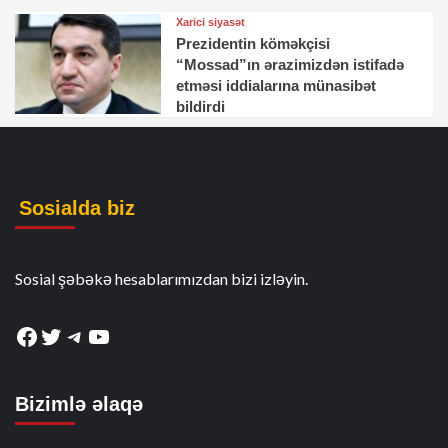
Xarici siyasət
Prezidentin köməkçisi
“Mossad”ın ərazimizdən istifadə
etməsi iddialarına münasibət
bildirdi
Sosialda biz
Sosial şəbəkə hesablarımızdan bizi izləyin.
Facebook
Twitter
Telegram
YouTube
Bizimlə əlaqə