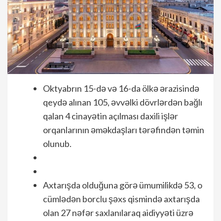
Oktyabrın 15-də və 16-da ölkə ərazisində
qeydə alınan 105, əvvəlki dövrlərdən bağlı
qalan 4 cinayətin açılması daxili işlər
orqanlarının əməkdaşları tərəfindən təmin
olunub.
Axtarışda olduğuna görə ümumilikdə 53, o
cümlədən borclu şəxs qismində axtarışda
olan 27 nəfər saxlanılaraq aidiyyəti üzrə