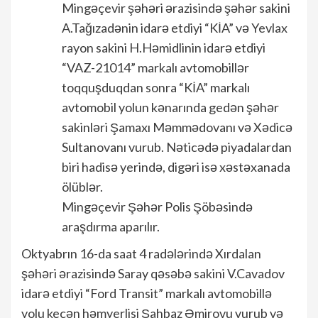
Mingəçevir şəhəri ərazisində şəhər sakini
A.Tağızadənin idarə etdiyi “KİA” və Yevlax
rayon sakini H.Həmidlinin idarə etdiyi
“VAZ-21014” markalı avtomobillər
toqquşduqdan sonra “KİA” markalı
avtomobil yolun kənarında gedən şəhər
sakinləri Şamaxı Məmmədovanı və Xədicə
Sultanovanı vurub. Nəticədə piyadalardan
biri hadisə yerində, digəri isə xəstəxanada
ölüblər.
Mingəçevir Şəhər Polis Şöbəsində
araşdırma aparılır.
Oktyabrın 16-da saat 4 radələrində Xırdalan
şəhəri ərazisində Saray qəsəbə sakini V.Cavadov
idarə etdiyi “Ford Transit” markalı avtomobillə
yolu keçən həmyerlisi Şahbaz Əmirovu vurub və