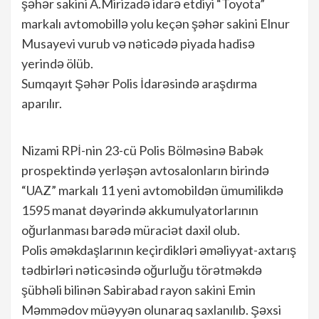
şəhər sakini A.Mirizadə idarə etdiyi “Toyota”
markalı avtomobillə yolu keçən şəhər sakini Elnur
Musayevi vurub və nəticədə piyada hadisə
yerində ölüb.
Sumqayıt Şəhər Polis İdarəsində araşdırma
aparılır.
Nizami RPİ-nin 23-cü Polis Bölməsinə Babək
prospektində yerləşən avtosalonların birində
“UAZ” markalı 11 yeni avtomobildən ümumilikdə
1595 manat dəyərində akkumulyatorlarının
oğurlanması barədə müraciət daxil olub.
Polis əməkdaşlarının keçirdikləri əməliyyat-axtarış
tədbirləri nəticəsində oğurluğu törətməkdə
şübhəli bilinən Sabirabad rayon sakini Emin
Məmmədov müəyyən olunaraq saxlanılıb. Şəxsi