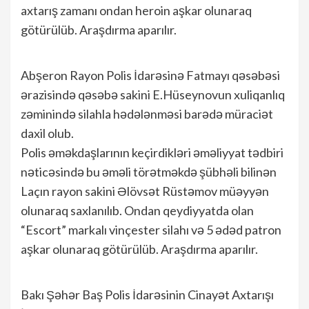
axtarış zamanı ondan heroin aşkar olunaraq
götürülüb. Araşdırma aparılır.
Abşeron Rayon Polis İdarəsinə Fatmayı qəsəbəsi
ərazisində qəsəbə sakini E.Hüseynovun xuliqanlıq
zəminində silahla hədələnməsi barədə müraciət
daxil olub.
Polis əməkdaşlarının keçirdikləri əməliyyat tədbiri
nəticəsində bu əməli törətməkdə şübhəli bilinən
Laçın rayon sakini Əlövsət Rüstəmov müəyyən
olunaraq saxlanılıb. Ondan qeydiyyatda olan
“Escort” markalı vinçester silahı və 5 ədəd patron
aşkar olunaraq götürülüb. Araşdırma aparılır.
Bakı Şəhər Baş Polis İdarəsinin Cinayət Axtarışı