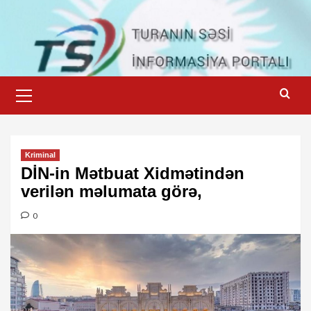
Skip
to
content
Primary
Menu
Kriminal
DİN-in Mətbuat Xidmətindən
verilən məlumata görə,
0