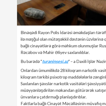
Binəqədi Rayon Polis İdarəsi əməkdaşları tərəfi
ilə məşğul olan mütəşəkkil dəstənin üzvlərinə qa
bağlı cinayətlərə görə məhkum olunmuşlar Rusl
Rəcəbov və Mahir Əliyev saxlanılıblar.
Bu barədə “
turaninsesi.az
” – a Daxili İşlər Naz
Onlardan ümumilikdə 28 kiloqram narkotik vasit
kiloqram tərkibi psixotrop maddələlərlə zəngin
Saxlanılan şəxslər narkotik vasitələri şəxsiyyət
müəyyənləşdirilən məkandan götürərək satışını
ünvanlara çatdırmağı planlaşdırıblar.
Faktlarla bağlı Cinayət Məcəlləsinin müvafiq madd