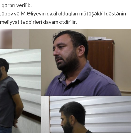
ərarı verilib.
cəbov və M.Əliyevin daxil olduqları mütəşəkkil dəstənin
məliyyat tədbirləri davam etdirilir.