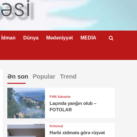
İdman
Dünya
Mədəniyyət
MEDİA
Ən son
Popular
Trend
FHN Xəbərlər
Laçında yanğın olub –
FOTOLAR
Kriminal
Hərbi xidmətə görə rüşvət