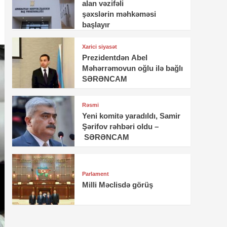
alan vəzifəli
şəxslərin məhkəməsi
başlayır
Xarici siyasət
Prezidentdən Abel
Məhərrəmovun oğlu ilə bağlı
SƏRƏNCAM
Rəsmi
Yeni komitə yaradıldı, Samir
Şərifov rəhbəri oldu –
SƏRƏNCAM
Parlament
Milli Məclisdə görüş