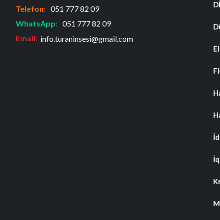
D
Telefon
:
051 777 82 09
WhatsApp
:
051 777 82 09
D
Email:
info.turaninsesi@gmail.com
El
F
H
H
İ
İq
K
M