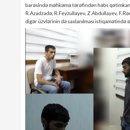
barəsində məhkəmə tərəfindən həbs qətimkan q
R.Azadzadə, R.Feyzullayev, Z.Abdullayev, F.Rə
digər üzvlərinin də saxlanılması istiqamətində ə