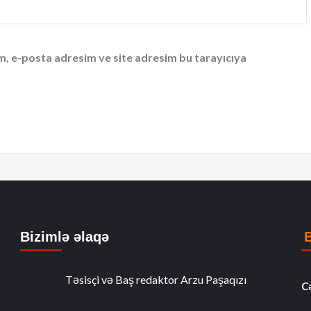
m, e-posta adresim ve site adresim bu tarayıcıya
Bizimlə əlaqə
Təsisçi və Baş redaktor Arzu Paşaqızı
C