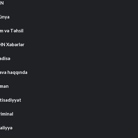
İN
ünya
m və Təhsil
HN Xəbərlər
adisə
ava haqqında
dman
tisadiyyat
riminal
aliyyə