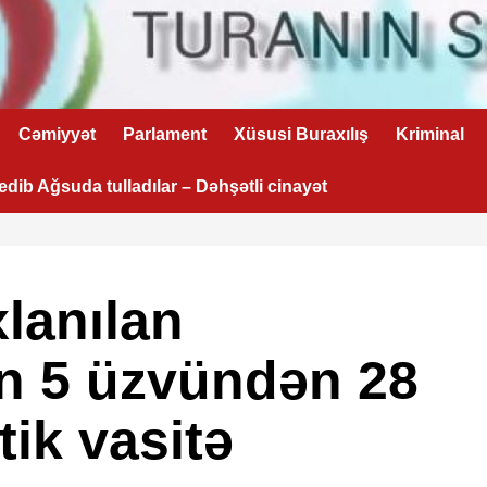
Cəmiyyət
Parlament
Xüsusi Buraxılış
Kriminal
 edib Ağsuda tulladılar – Dəhşətli cinayət
lanılan
n 5 üzvündən 28
ik vasitə