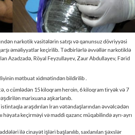
ndən narkotik vasitələrin satışı və qanunsuz dövriyyəsi
rşı əməliyyatlar keçirilib. Tədbirlərlə əvvəllər narkotiklə
an Azadzadə, Röyal Feyzullayev, Zaur Abdullayev, Fərid
irliyinin mətbuat xidmətindən bildirilib .
ə, o cümlədən 15 kiloqram heroin, 6 kiloqram tiryək və 7
ləşdirilən marixuana aşkarlanıb.
i istintaqla araşdırılan İran vətəndaşlarından əvvəlcədən
 həyata keçirməyi və maddi qazanc müqabilində ayrı-ayrı
ələri ilə cinayət işləri başlanılıb, saxlanılan şəxslər