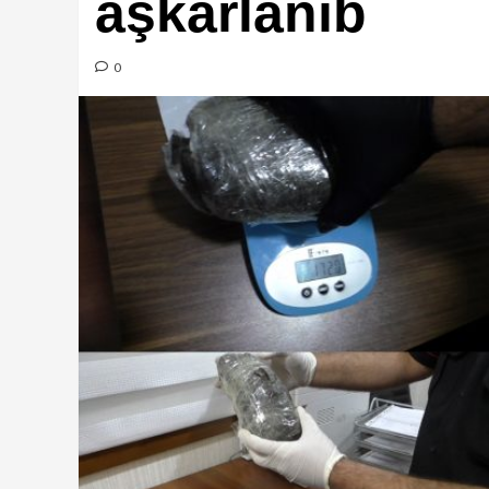
aşkarlanıb
0