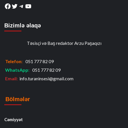
Facebook
Twitter
Telegram
YouTube
Bizimlə əlaqə
Təsisçi və Baş redaktor Arzu Paşaqızı
Telefon
:
051 777 82 09
WhatsApp
:
051 777 82 09
Email:
info.turaninsesi@gmail.com
Bölmələr
Cəmiyyət