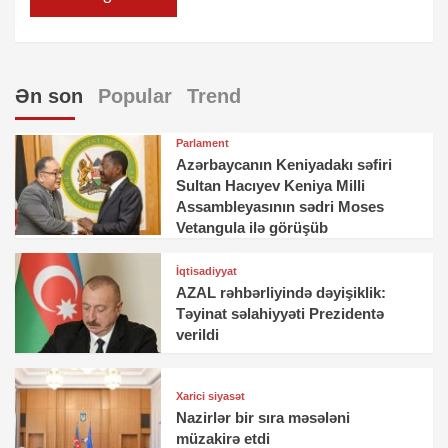
Ən son
Popular
Trend
Parlament
Azərbaycanın Keniyadakı səfiri
Sultan Hacıyev Keniya Milli
Assambleyasının sədri Moses
Vetangula ilə görüşüb
İqtisadiyyat
AZAL rəhbərliyində dəyişiklik:
Təyinat səlahiyyəti Prezidentə
verildi
Xarici siyasət
Nazirlər bir sıra məsələni
müzakirə etdi