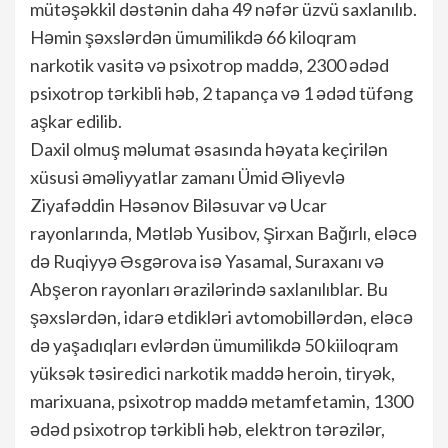
mütəşəkkil dəstənin daha 49 nəfər üzvü saxlanılıb.
Həmin şəxslərdən ümumilikdə 66 kiloqram
narkotik vasitə və psixotrop maddə, 2300 ədəd
psixotrop tərkibli həb, 2 tapança və 1 ədəd tüfəng
aşkar edilib.
Daxil olmuş məlumat əsasında həyata keçirilən
xüsusi əməliyyatlar zamanı Ümid Əliyevlə
Ziyafəddin Həsənov Biləsuvar və Ucar
rayonlarında, Mətləb Yusibov, Şirxan Bağırlı, eləcə
də Ruqiyyə Əsgərova isə Yasamal, Suraxanı və
Abşeron rayonları ərazilərində saxlanılıblar. Bu
şəxslərdən, idarə etdikləri avtomobillərdən, eləcə
də yaşadıqları evlərdən ümumilikdə 50 kiiloqram
yüksək təsiredici narkotik maddə heroin, tiryək,
marixuana, psixotrop maddə metamfetamin, 1300
ədəd psixotrop tərkibli həb, elektron tərəzilər,