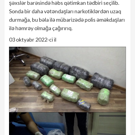
şəxslər barəsində həbs qətimkan tədbiri seçilib.
Sonda bir daha vətəndaşları narkotiklərdən uzaq
durmağa, bu bəla ilə mübarizədə polis əməkdaşları
ilə həmrəy olmağa çağırırıq.
03 oktyabr 2022-ci il