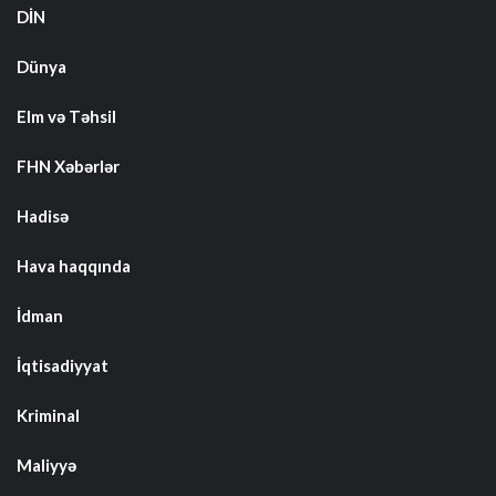
DİN
Dünya
Elm və Təhsil
FHN Xəbərlər
Hadisə
Hava haqqında
İdman
İqtisadiyyat
Kriminal
Maliyyə