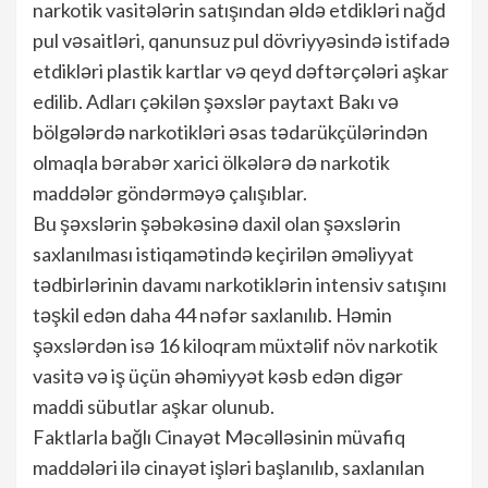
narkotik vasitələrin satışından əldə etdikləri nağd
pul vəsaitləri, qanunsuz pul dövriyyəsində istifadə
etdikləri plastik kartlar və qeyd dəftərçələri aşkar
edilib. Adları çəkilən şəxslər paytaxt Bakı və
bölgələrdə narkotikləri əsas tədarükçülərindən
olmaqla bərabər xarici ölkələrə də narkotik
maddələr göndərməyə çalışıblar.
Bu şəxslərin şəbəkəsinə daxil olan şəxslərin
saxlanılması istiqamətində keçirilən əməliyyat
tədbirlərinin davamı narkotiklərin intensiv satışını
təşkil edən daha 44 nəfər saxlanılıb. Həmin
şəxslərdən isə 16 kiloqram müxtəlif növ narkotik
vasitə və iş üçün əhəmiyyət kəsb edən digər
maddi sübutlar aşkar olunub.
Faktlarla bağlı Cinayət Məcəlləsinin müvafiq
maddələri ilə cinayət işləri başlanılıb, saxlanılan