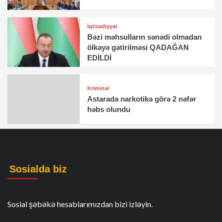
İqtisadiyyat
Bəzi məhsulların sənədi olmadan
ölkəyə gətirilməsi QADAĞAN
EDİLDİ
Kriminal
Astarada narkotikə görə 2 nəfər
həbs olundu
Sosialda biz
Sosial şəbəkə hesablarımızdan bizi izləyin.