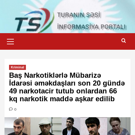
Skip
to
content
Primary
Menu
Kriminal
Baş Narkotiklərlə Mübarizə
İdarəsi əməkdaşları son 20 gündə
49 narkotacir tutub onlardan 66
kq narkotik maddə aşkar edilib
0