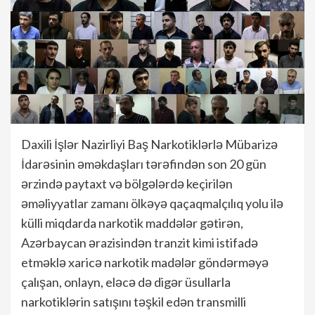
Daxili İşlər Nazirliyi Baş Narkotiklərlə Mübarizə
İdarəsinin əməkdaşları tərəfindən son 20 gün
ərzində paytaxt və bölgələrdə keçirilən
əməliyyatlar zamanı ölkəyə qaçaqmalçılıq yolu ilə
külli miqdarda narkotik maddələr gətirən,
Azərbaycan ərazisindən tranzit kimi istifadə
etməklə xaricə narkotik madələr göndərməyə
çalışan, onlayn, eləcə də digər üsullarla
narkotiklərin satışını təşkil edən transmilli