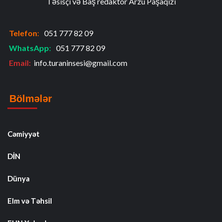
Təsisçi və Baş redaktor Arzu Paşaqızı
Telefon
:
051 777 82 09
WhatsApp
:
051 777 82 09
Email:
info.turaninsesi@gmail.com
Bölmələr
Cəmiyyət
DİN
Dünya
Elm və Təhsil