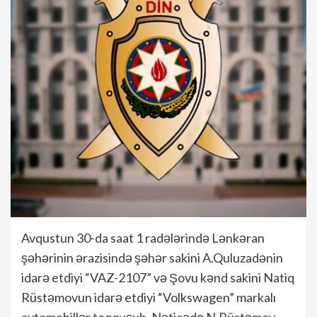
Avqustun 30-da saat 1 radələrində Lənkəran
şəhərinin ərazisində şəhər sakini A.Quluzadənin
idarə etdiyi “VAZ-2107” və Şovu kənd sakini Natiq
Rüstəmovun idarə etdiyi “Volkswagen” markalı