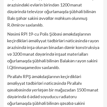
ərazisindəki evlərin birindən 1200 manat
dəyərində televizor oğurlamaqda şübhəli bilinən
Bakı şəhər sakini əvvəllər məhkum olunmuş
R.Əmirov saxlanılıb.
Nəsimi RPİ 19-cu Polis Şöbəsi əməkdaşlarının
keçirdikləri əməliyyat tədbirləri nəticəsində rayon
ərazisində inşa olunan binadan dəmir konstruksiya
və 3200 manat dəyərində inşaat materialları
oğurlamaqda şübhəli bilinən Balakən rayon sakini
İ.Qitinmaqamedov saxlanılıb.
Pirallahı RPŞ əməkdaşlarının keçirdikləri
əməliyyat tədbirləri nəticəsində Pirallahı
qəsəbəsində yerləşən bir mağazadan 1500 manat
dəyərində 6 ədəd soyuducu radiatoru
oğurlamaqda şübhəli bilinən qəsəbə sakini