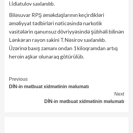
İ.İdiatulov saxlanılıb.
Biləsuvar RPŞ əməkdaşlarının keçirdikləri
əməliyyat tədbirləri nəticəsində narkotik
vasitələrin qanunsuz dövriyyəsində şübhəli bilinən
Lənkəran rayon sakini T.Nəsirov saxlanılıb.
Üzərinə baxış zamanı ondan 1 kiloqramdan artıq
heroin aşkar olunaraq götürülüb.
Continue
Previous
DİN-in mətbuat xidmətinin məlumatı
Reading
Next
DİN-in mətbuat xidmətinin məlumatı