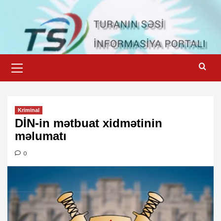
Skip
to
content
Primary
Menu
Kriminal
DİN-in mətbuat xidmətinin
məlumatı
0