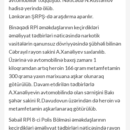
avtomobillər toqquşub. Nəticədə N.Rüstəmov
hadisə yerində ölüb.
Lənkəran ŞRPŞ-də araşdırma aparılır.
Binəqədi RPİ əməkdaşlarının keçirdikləri
əməliyyat tədbirləri nəticəsində narkotik
vasitələrin qanunsuz dövriyyəsində şübhəli bilinən
Cəbrayıl rayon sakini A.Xanəliyev saxlanılıb.
Üzərinə və avtomobilinə baxış zamanı 1
kiloqramdan artıq heroin 166 qram metamfetamin
300 qrama yaxın marixuana aşkar olunaraq
götürülüb. Davam etdirilən tədbirlərlə
A.Xanəliyevin avtomobilində olan sərnişini Bakı
şəhər sakini R.Davudovun üzərindən də heroin və
metamfetamin aşkarlanaraq götürülüb.
Səbail RPİ 8-ci Polis Bölməsi əməkdaşlarının
keçirdikləri əməliyyat tədbirləri nəticəsində rayon