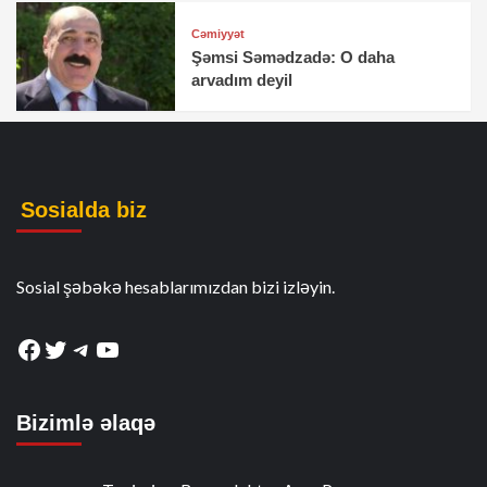
Cəmiyyət
Şəmsi Səmədzadə: O daha
arvadım deyil
Sosialda biz
Sosial şəbəkə hesablarımızdan bizi izləyin.
Facebook
Twitter
Telegram
YouTube
Bizimlə əlaqə