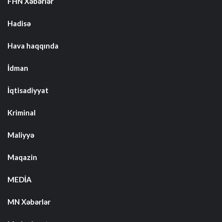
FHN Xəbərlər
Hadisə
Hava haqqında
İdman
İqtisadiyyat
Kriminal
Maliyyə
Maqazin
MEDİA
MN Xəbərlər