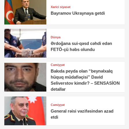
Xarici siyasət
Bayramov Ukraynaya getdi
Dünya
Ərdoğana sui-qəsd cəhdi edən
FETÖ-çü həbs olundu
Cəmiyyət
Bakıda peyda olan “beynəlxalq
hüquq müdafiəçisi” David
Seliverstov kimdir? – SENSASİON
detallar
Cəmiyyət
General rəisi vəzifəsindən azad
etdi