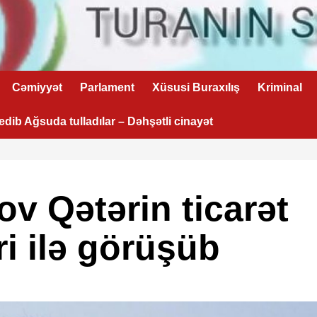
Cəmiyyət
Parlament
Xüsusi Buraxılış
Kriminal
 edib Ağsuda tulladılar – Dəhşətli cinayət
v Qətərin ticarət
i ilə görüşüb