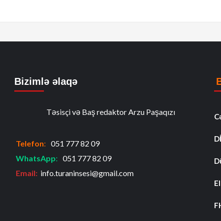
Bizimlə əlaqə
Təsisçi və Baş redaktor Arzu Paşaqızı
C
D
Telefon
:
051 777 82 09
WhatsApp
:
051 777 82 09
D
Email:
info.turaninsesi@gmail.com
El
F