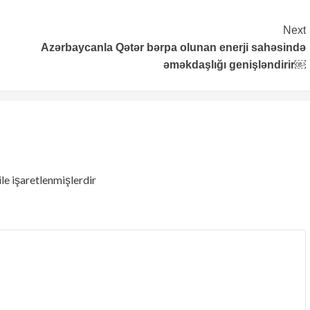
Next
Azərbaycanla Qətər bərpa olunan enerji sahəsində
əməkdaşlığı genişləndirir￼
ile işaretlenmişlerdir