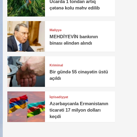
Ucarda 1 tondan artıq
çətənə kolu məhv edilib
Maliyyə
MEHDİYEVİN bankının
binası əlindən alındı
Kriminal
Bir gündə 55 cinayətin üstü
açıldı
İqtisadiyyat
Azərbaycanla Ermənistanın
ticarəti 17 milyon dolları
keçdi