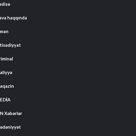
adisə
ava haqqında
dman
tisadiyyat
riminal
aliyyə
aqazin
EDİA
N Xəbərlər
ədəniyyət