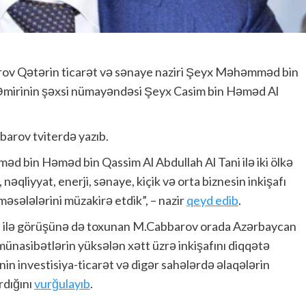
arov Qətərin ticarət və sənaye naziri Şeyx Məhəmməd bin
 Əmirinin şəxsi nümayəndəsi Şeyx Casim bin Həməd Al
barov tviterdə yazıb.
d bin Həməd bin Qassim Al Abdullah Al Tani ilə iki ölkə
 nəqliyyat, enerji, sənaye, kiçik və orta biznesin inkişafı
əsələlərini müzakirə etdik”, – nazir
qeyd edib
.
i ilə görüşünə də toxunan M.Cabbarov orada Azərbaycan
i münasibətlərin yüksələn xətt üzrə inkişafını diqqətə
inin investisiya-ticarət və digər sahələrdə əlaqələrin
rdığını
vurğulayıb
.