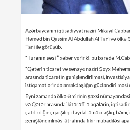
Azərbaycanın iqtisadiyyat naziri Mikayıl Cabb
Həməd bin Qassim Al Abdullah Al Tani və ölkə
Tani ilə görüşüb.
“
Turanın səsi ”
xəbər verir ki, bu barədə M.Cab
“Qətərin ticarət və sənaye naziri Şeyx Məhəmmə
arasında ticarətin genişləndirilməsi, investisiya,
istiqamətlərində əməkdaşlığın gücləndirilməsi m
Eyni zamanda ölkə Əmirinin şəxsi nümayəndəs
və Qətər arasında ikitərəfli əlaqələrin, iqtisad
çatdırdığını, qarşılıqlı faydalı əməkdaşlıq, həmç
genişləndirilməsi ətrafında fikir mübadiləsi apa