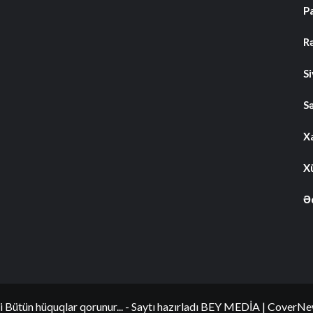
P
R
S
S
Xa
Xü
Ə
i Bütün hüquqlar qorunur... - Saytı hazırladı BEY MEDİA
|
CoverNe