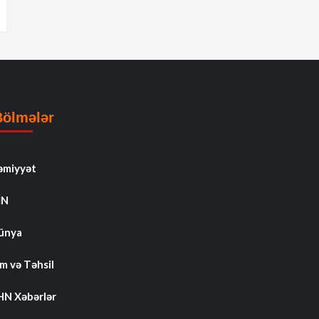
Bölmələr
əmiyyət
İN
ünya
m və Təhsil
HN Xəbərlər