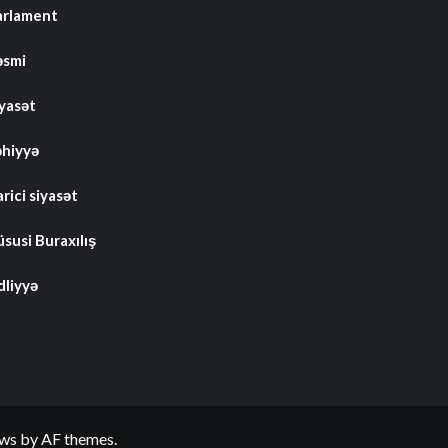
arlament
əsmi
iyasət
əhiyyə
rici siyasət
susi Buraxılış
dliyyə
ws
by AF themes.