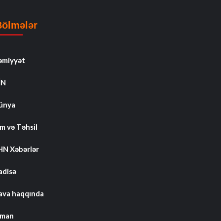
Bölmələr
əmiyyət
İN
ünya
m və Təhsil
HN Xəbərlər
adisə
ava haqqında
dman