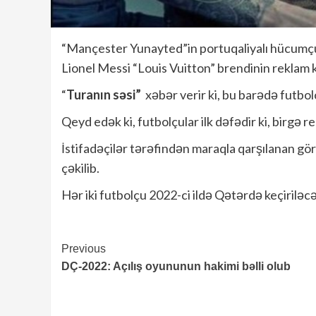
“Mançester Yunayted”in portuqaliyalı hücumçu
Lionel Messi “Louis Vuitton” brendinin reklam k
“
Turanın səsi”
xəbər verir ki, bu barədə futbol
Qeyd edək ki, futbolçular ilk dəfədir ki, birgə 
İstifadəçilər tərəfindən maraqla qarşılanan gö
çəkilib.
Hər iki futbolçu 2022-ci ildə Qətərdə keçirilə
Continue
Previous
DÇ-2022: Açılış oyununun hakimi bəlli olub
Reading