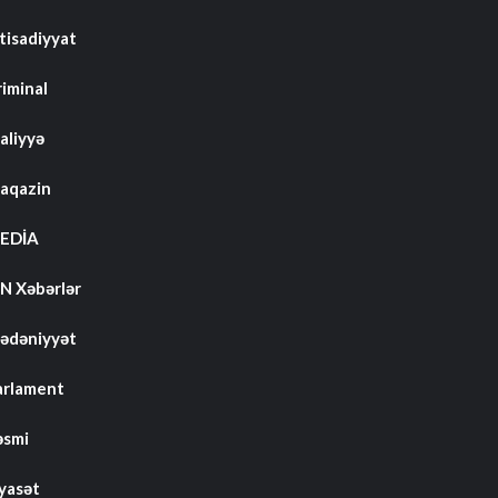
tisadiyyat
riminal
aliyyə
aqazin
EDİA
N Xəbərlər
ədəniyyət
arlament
əsmi
iyasət