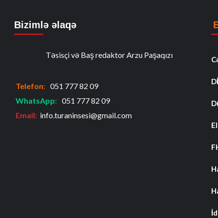
Bizimlə əlaqə
Təsisçi və Baş redaktor Arzu Paşaqızı
C
D
Telefon
:
051 777 82 09
WhatsApp
:
051 777 82 09
D
Email:
info.turaninsesi@gmail.com
El
F
H
H
İ