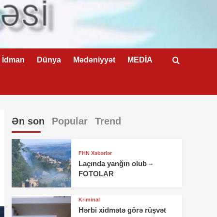
İdman
Dünya
Mədəniyyət
MEDİA
Ən son
Popular
Trend
FHN Xəbərlər
Laçında yanğın olub –
FOTOLAR
Kriminal
Hərbi xidmətə görə rüşvət