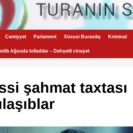
Cəmiyyət
Parlament
Xüsusi Buraxılış
Kriminal
 edib Ağsuda tulladılar – Dəhşətli cinayət
si şahmat taxtası
laşıblar