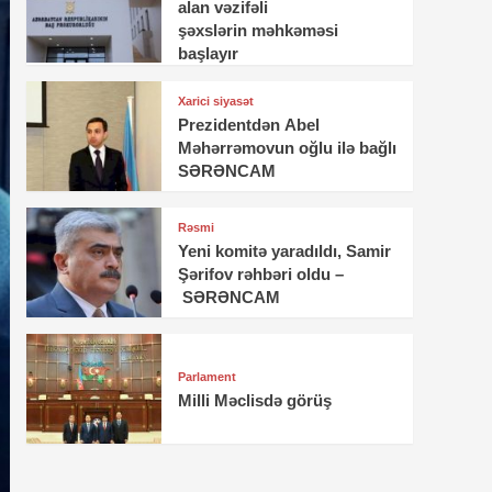
alan vəzifəli
şəxslərin məhkəməsi
başlayır
Xarici siyasət
Prezidentdən Abel
Məhərrəmovun oğlu ilə bağlı
SƏRƏNCAM
Rəsmi
Yeni komitə yaradıldı, Samir
Şərifov rəhbəri oldu –
SƏRƏNCAM
Parlament
Milli Məclisdə görüş