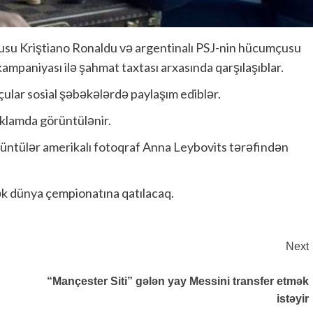
su Kriştiano Ronaldu və argentinalı PSJ-nin hücumçusu
ampaniyası ilə şahmat taxtası arxasında qarşılaşıblar.
çular sosial şəbəkələrdə paylaşım ediblər.
reklamda görüntülənir.
rüntülər amerikalı fotoqraf Anna Leybovits tərəfindən
cək dünya çempionatına qatılacaq.
Next
“Mançester Siti” gələn yay Messini transfer etmək
istəyir