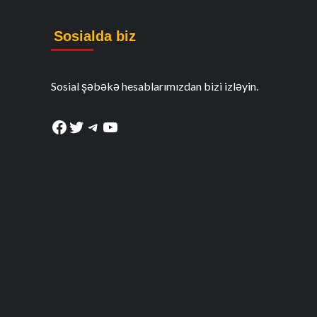
Sosialda biz
Sosial şəbəkə hesablarımızdan bizi izləyin.
Facebook
Twitter
Telegram
YouTube