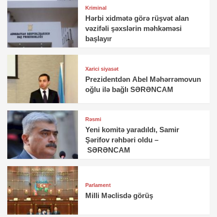
Kriminal
Hərbi xidmətə görə rüşvət alan
vəzifəli şəxslərin məhkəməsi
başlayır
Xarici siyasət
Prezidentdən Abel Məhərrəmovun
oğlu ilə bağlı SƏRƏNCAM
Rəsmi
Yeni komitə yaradıldı, Samir
Şərifov rəhbəri oldu –
SƏRƏNCAM
Parlament
Milli Məclisdə görüş