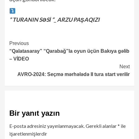
” TURANIN SƏSİ “_ ARZU PAŞAQIZI
Continue
Previous
“Qalatasaray” “Qarabağ”la oyun üçün Bakıya gəlib
Reading
– VİDEO
Next
AVRO-2024: Seçmə mərhələdə II tura start verilir
Bir yanıt yazın
E-posta adresiniz yayınlanmayacak.
Gerekli alanlar
*
ile
işaretlenmişlerdir