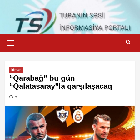
Skip
to
content
Primary
Menu
İdman
“Qarabağ” bu gün
“Qalatasaray”la qarşılaşacaq
0