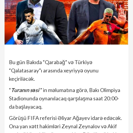
Bu gün Bakıda “Qarabağ” və Türkiyə
“Qalatasaray”ı arasında xeyriyyə oyunu
keçiriləcək.
“
Turanın səsi
” in məlumatına görə, Bakı Olimpiya
Stadionunda oynanılacaq qarşılaşma saat 20:00-
da başlayacaq.
Görüşü FIFA referisi Əliyar Ağayev idarə edəcək.
Ona yan xətt hakimləri Zeynal Zeynalov və Akif