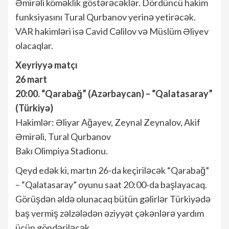
Əmirəli köməklik göstərəcəklər. Dördüncü hakim
funksiyasını Tural Qurbanov yerinə yetirəcək.
VAR hakimləri isə Cavid Cəlilov və Müslüm Əliyev
olacaqlar.
Xeyriyyə matçı
26 mart
20:00. “Qarabağ” (Azərbaycan) – “Qalatasaray”
(Türkiyə)
Hakimlər: Əliyar Ağayev, Zeynal Zeynalov, Akif
Əmirəli, Tural Qurbanov
Bakı Olimpiya Stadionu.
Qeyd edək ki, martın 26-da keçiriləcək “Qarabağ”
– “Qalatasaray” oyunu saat 20:00-da başlayacaq.
Görüşdən əldə olunacaq bütün gəlirlər Türkiyədə
baş vermiş zəlzələdən əziyyət çəkənlərə yardım
üçün göndəriləcək.