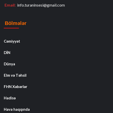
Email:
info.turaninsesi@gmail.com
Bölmələr
Cəmiyyət
DİN
Dünya
Elm və Təhsil
FHN Xəbərlər
Hadisə
Hava haqqında