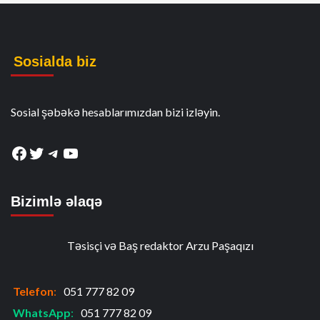
Sosialda biz
Sosial şəbəkə hesablarımızdan bizi izləyin.
Facebook
Twitter
Telegram
YouTube
Bizimlə əlaqə
Təsisçi və Baş redaktor Arzu Paşaqızı
Telefon
:
051 777 82 09
WhatsApp
:
051 777 82 09