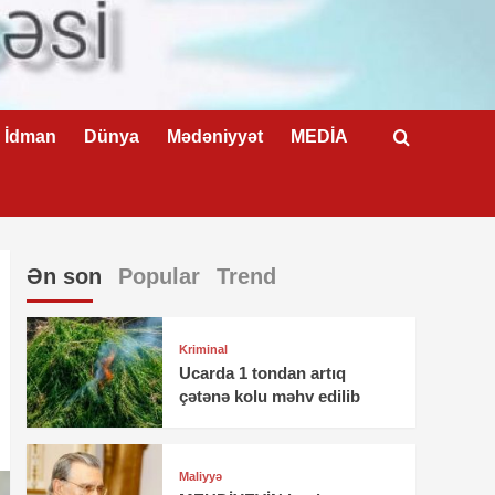
İdman
Dünya
Mədəniyyət
MEDİA
Ən son
Popular
Trend
Kriminal
Ucarda 1 tondan artıq
çətənə kolu məhv edilib
Maliyyə