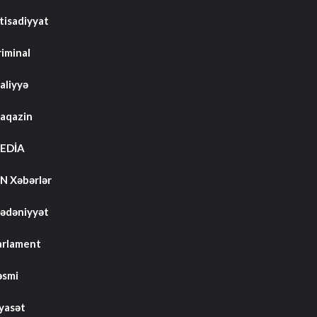
tisadiyyat
riminal
aliyyə
aqazin
EDİA
N Xəbərlər
ədəniyyət
arlament
əsmi
iyasət