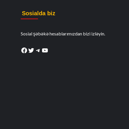
Sosialda biz
Sosial şəbəkə hesablarımızdan bizi izləyin.
Facebook
Twitter
Telegram
YouTube