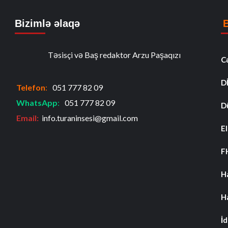
Bizimlə əlaqə
Təsisçi və Baş redaktor Arzu Paşaqızı
C
D
Telefon
:
051 777 82 09
WhatsApp
:
051 777 82 09
D
Email:
info.turaninsesi@gmail.com
El
F
H
H
İ