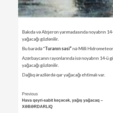
Bakıda və Abşeron yarımadasında noyabrın 14-ü
yağacağı gözlənilir.
Bu barədə “
Turanın səsi”
nə Milli Hidrometeor
Azərbaycanın rayonlarında isə noyabrın 14-ü g
yağacağı gözlənilir.
Dağlıq ərazilərdə qar yağacağı ehtimalı var.
Continue
Previous
Hava qeyri-sabit keçəcək, yağış yağacaq –
Reading
XƏBƏRDARLIQ