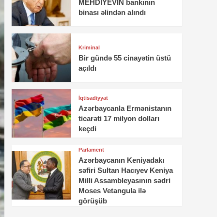
MEHDİYEVİN bankının
binası əlindən alındı
Kriminal
Bir gündə 55 cinayətin üstü
açıldı
İqtisadiyyat
Azərbaycanla Ermənistanın
ticarəti 17 milyon dolları
keçdi
Parlament
Azərbaycanın Keniyadakı
səfiri Sultan Hacıyev Keniya
Milli Assambleyasının sədri
Moses Vetangula ilə
görüşüb