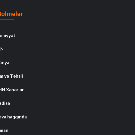
Bölmələr
əmiyyət
İN
ünya
m və Təhsil
HN Xəbərlər
adisə
ava haqqında
dman