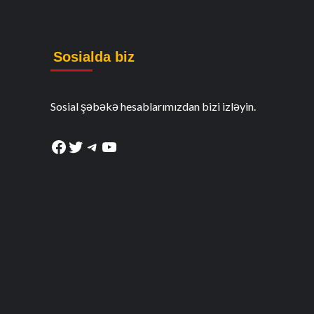
Sosialda biz
Sosial şəbəkə hesablarımızdan bizi izləyin.
Facebook
Twitter
Telegram
YouTube