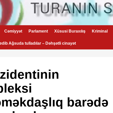
Cəmiyyət
Parlament
Xüsusi Buraxılış
Kriminal
 edib Ağsuda tulladılar – Dəhşətli cinayət
zidentinin
leksi
əməkdaşlıq barədə