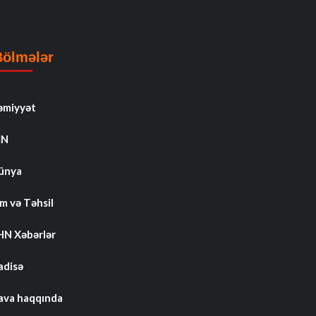
Bölmələr
əmiyyət
İN
ünya
m və Təhsil
HN Xəbərlər
adisə
ava haqqında