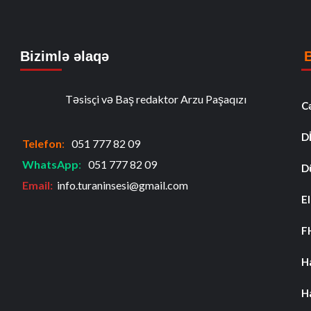
Bizimlə əlaqə
Təsisçi və Baş redaktor Arzu Paşaqızı
C
D
Telefon
:
051 777 82 09
WhatsApp
:
051 777 82 09
D
Email:
info.turaninsesi@gmail.com
El
F
H
H