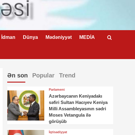
İdman
Dünya
Mədəniyyət
MEDİA
Ən son
Popular
Trend
Parlament
Azərbaycanın Keniyadakı
səfiri Sultan Hacıyev Keniya
Milli Assambleyasının sədri
Moses Vetangula ilə
görüşüb
İqtisadiyyat