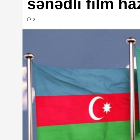
sənədli film ha
0