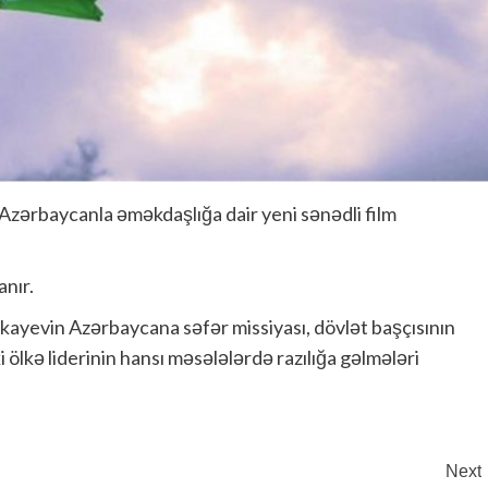
Azərbaycanla əməkdaşlığa dair yeni sənədli film
anır.
ayevin Azərbaycana səfər missiyası, dövlət başçısının
ki ölkə liderinin hansı məsələlərdə razılığa gəlmələri
Next