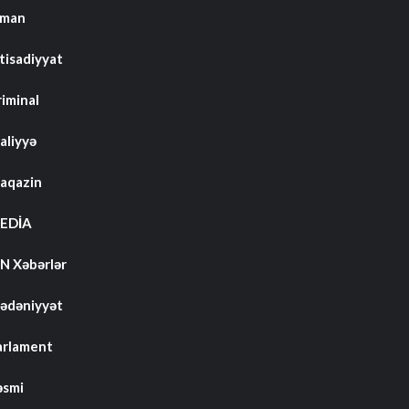
dman
tisadiyyat
riminal
aliyyə
aqazin
EDİA
N Xəbərlər
ədəniyyət
arlament
əsmi