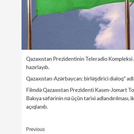
Qazaxıstan Prezidentinin Teleradio Kompleksi 
hazırlayıb.
Qazaxıstan-Azərbaycan: birləşdirici dialoq” adl
Filmdə Qazaxıstan Prezidenti Kasım-Jomart Tok
Bakıya səfərinin nə üçün tarixi adlandırılması, i
açıqlanıb.
Continue
Previous