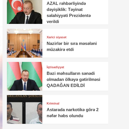
AZAL rəhbərliyində
dəyişiklik: Təyinat
səlahiyyəti Prezidentə
verildi
Xarici siyasət
Nazirlər bir sıra məsələni
müzakirə etdi
İqtisadiyyat
Bəzi məhsulların sənədi
olmadan ölkəyə gətirilməsi
QADAĞAN EDİLDİ
Kriminal
Astarada narkotikə görə 2
nəfər həbs olundu