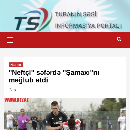
Skip
to
content
Primary
Menu
Hadisə
"Neftçi" səfərdə "Şamaxı"nı
məğlub etdi
0