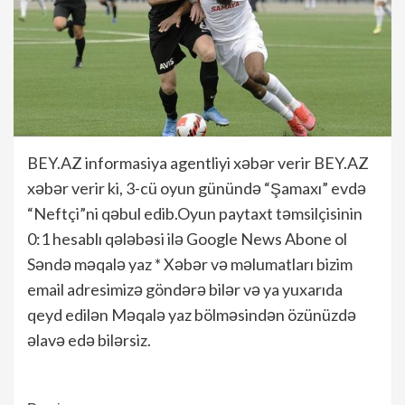
BEY.AZ informasiya agentliyi xəbər verir BEY.AZ
xəbər verir ki, 3-cü oyun günündə “Şamaxı” evdə
“Neftçi”ni qəbul edib.Oyun paytaxt təmsilçisinin
0:1 hesablı qələbəsi ilə Google News Abone ol
Səndə məqalə yaz * Xəbər və məlumatları bizim
email adresimizə göndərə bilər və ya yuxarıda
qeyd edilən Məqalə yaz bölməsindən özünüzdə
əlavə edə bilərsiz.