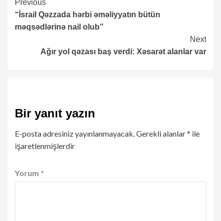
Continue
Previous
“İsrail Qəzzada hərbi əməliyyatın bütün
Reading
məqsədlərinə nail olub”
Next
Ağır yol qəzası baş verdi: Xəsarət alanlar var
Bir yanıt yazın
E-posta adresiniz yayınlanmayacak.
Gerekli alanlar
*
ile
işaretlenmişlerdir
Yorum
*