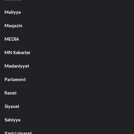
Maliyyə
Maqazin
MEDİA
MN Xəbərlər
Mədəniyyət
Parlament
Rəsmi
Siyasət
Səhiyyə
Xarici siyasət