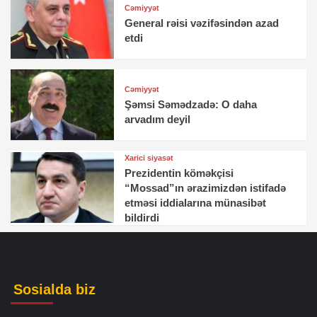
Cəmiyyət
General rəisi vəzifəsindən azad
etdi
Cəmiyyət
Şəmsi Səmədzadə: O daha
arvadım deyil
Xarici siyasət
Prezidentin köməkçisi
“Mossad”ın ərazimizdən istifadə
etməsi iddialarına münasibət
bildirdi
Sosialda biz