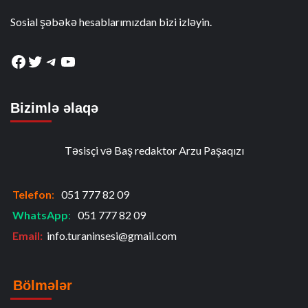
Sosial şəbəkə hesablarımızdan bizi izləyin.
Facebook
Twitter
Telegram
YouTube
Bizimlə əlaqə
Təsisçi və Baş redaktor Arzu Paşaqızı
Telefon
:
051 777 82 09
WhatsApp
:
051 777 82 09
Email:
info.turaninsesi@gmail.com
Bölmələr