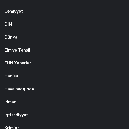
Cəmiyyət
DİN
Dünya
Elm və Təhsil
FHN Xəbərlər
Hadisə
Hava haqqında
İdman
İqtisadiyyat
Kriminal