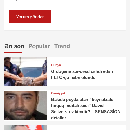
Ən son
Popular
Trend
Dünya
Ərdoğana sui-qəsd cəhdi edən
FETÖ-çü həbs olundu
Cəmiyyət
Bakıda peyda olan “beynəlxalq
hüquq müdafiəçisi” David
Seliverstov kimdir? – SENSASİON
detallar