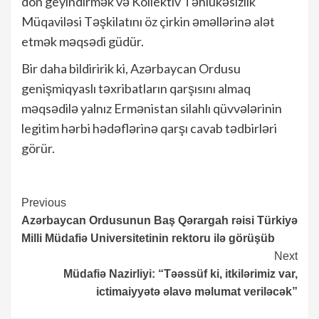
don geyindirmək və Kollektiv Təhlükəsizlik
Müqaviləsi Təşkilatını öz çirkin əməllərinə alət
etmək məqsədi güdür.
Bir daha bildiririk ki, Azərbaycan Ordusu
genişmiqyaslı təxribatların qarşısını almaq
məqsədilə yalnız Ermənistan silahlı qüvvələrinin
legitim hərbi hədəflərinə qarşı cavab tədbirləri
görür.
Continue
Previous
Azərbaycan Ordusunun Baş Qərargah rəisi Türkiyə
Reading
Milli Müdafiə Universitetinin rektoru ilə görüşüb
Next
Müdafiə Nazirliyi: “Təəssüf ki, itkilərimiz var,
ictimaiyyətə əlavə məlumat veriləcək”