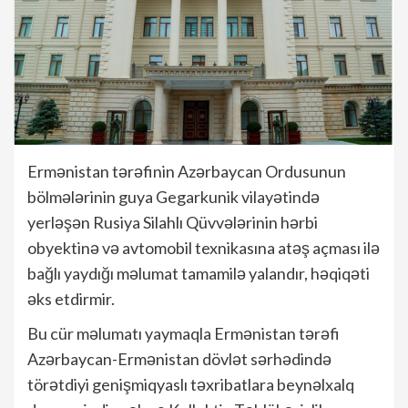
Ermənistan tərəfinin Azərbaycan Ordusunun
bölmələrinin guya Gegarkunik vilayətində
yerləşən Rusiya Silahlı Qüvvələrinin hərbi
obyektinə və avtomobil texnikasına atəş açması ilə
bağlı yaydığı məlumat tamamilə yalandır, həqiqəti
əks etdirmir.
Bu cür məlumatı yaymaqla Ermənistan tərəfi
Azərbaycan-Ermənistan dövlət sərhədində
törətdiyi genişmiqyaslı təxribatlara beynəlxalq