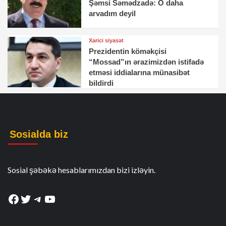
Şəmsi Səmədzadə: O daha
arvadım deyil
Xarici siyasət
Prezidentin köməkçisi
“Mossad”ın ərazimizdən istifadə
etməsi iddialarına münasibət
bildirdi
Sosialda biz
Sosial şəbəkə hesablarımızdan bizi izləyin.
Facebook
Twitter
Telegram
YouTube