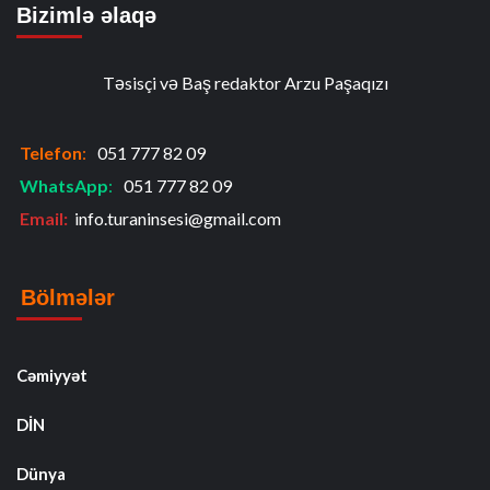
Bizimlə əlaqə
Təsisçi və Baş redaktor Arzu Paşaqızı
Telefon
:
051 777 82 09
WhatsApp
:
051 777 82 09
Email:
info.turaninsesi@gmail.com
Bölmələr
Cəmiyyət
DİN
Dünya