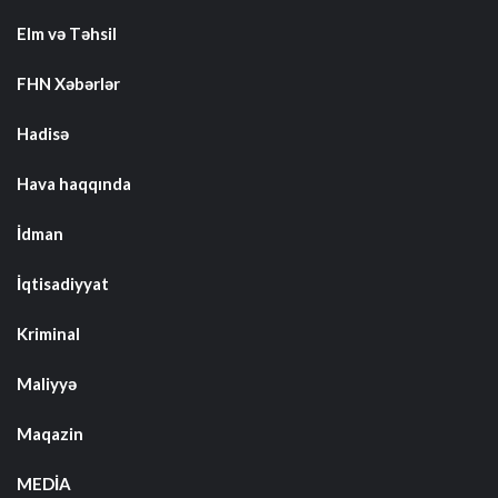
Elm və Təhsil
FHN Xəbərlər
Hadisə
Hava haqqında
İdman
İqtisadiyyat
Kriminal
Maliyyə
Maqazin
MEDİA