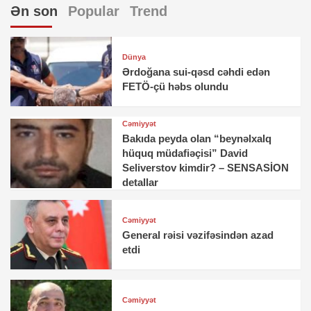
Ən son
Popular
Trend
Dünya
Ərdoğana sui-qəsd cəhdi edən
FETÖ-çü həbs olundu
Cəmiyyət
Bakıda peyda olan “beynəlxalq
hüquq müdafiəçisi” David
Seliverstov kimdir? – SENSASİON
detallar
Cəmiyyət
General rəisi vəzifəsindən azad
etdi
Cəmiyyət