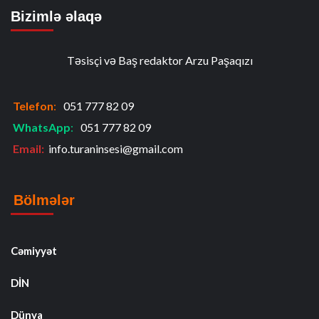
Bizimlə əlaqə
Təsisçi və Baş redaktor Arzu Paşaqızı
Telefon
:
051 777 82 09
WhatsApp
:
051 777 82 09
Email:
info.turaninsesi@gmail.com
Bölmələr
Cəmiyyət
DİN
Dünya