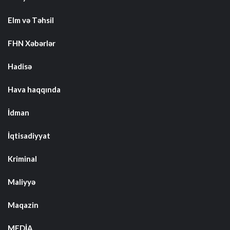
Elm və Təhsil
FHN Xəbərlər
Hadisə
Hava haqqında
İdman
İqtisadiyyat
Kriminal
Maliyyə
Maqazin
MEDİA