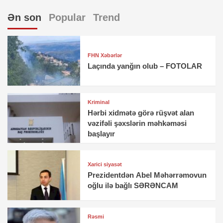
Ən son
Popular
Trend
FHN Xəbərlər
Laçında yanğın olub – FOTOLAR
Kriminal
Hərbi xidmətə görə rüşvət alan
vəzifəli şəxslərin məhkəməsi
başlayır
Xarici siyasət
Prezidentdən Abel Məhərrəmovun
oğlu ilə bağlı SƏRƏNCAM
Rəsmi