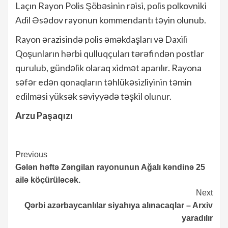
Laçın Rayon Polis Şöbəsinin rəisi, polis polkovniki
Adil Əsədov rayonun kommendantı təyin olunub.
Rayon ərazisində polis əməkdaşları və Daxili
Qoşunların hərbi qulluqçuları tərəfindən postlar
qurulub, gündəlik olaraq xidmət aparılır. Rayona
səfər edən qonaqların təhlükəsizliyinin təmin
edilməsi yüksək səviyyədə təşkil olunur.
Arzu Paşaqızı
Continue
Previous
Gələn həftə Zəngilan rayonunun Ağalı kəndinə 25
Reading
ailə köçürüləcək.
Next
Qərbi azərbaycanlılar siyahıya alınacaqlar – Arxiv
yaradılır