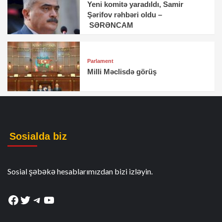
Yeni komitə yaradıldı, Samir
Şərifov rəhbəri oldu –
SƏRƏNCAM
Parlament
Milli Məclisdə görüş
Sosialda biz
Sosial şəbəkə hesablarımızdan bizi izləyin.
Facebook
Twitter
Telegram
YouTube