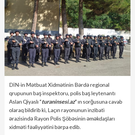
DİN-in Mətbuat Xidmətinin Bərdə regional
qrupunun baş inspektoru, polis baş leytenantı
Aslan Qiyaslı “
turaninsesi.az
” ın sorğusuna cavab
olaraq bildirib ki, Laçın rayonunun inzibati
ərazisində Rayon Polis Şöbəsinin əməkdaşları
xidməti fəaliyyətini bərpa edib.