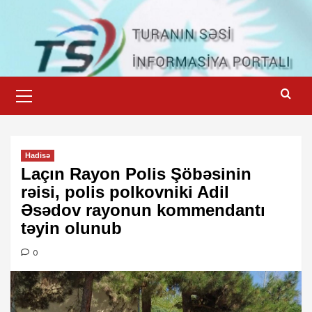
Skip
to
content
Primary
Menu
Hadisə
Laçın Rayon Polis Şöbəsinin
rəisi, polis polkovniki Adil
Əsədov rayonun kommendantı
təyin olunub
0