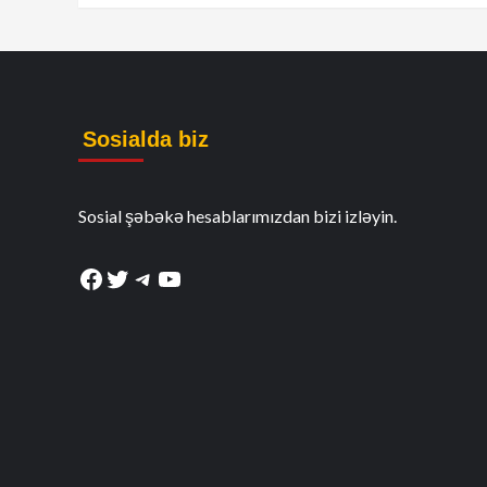
Sosialda biz
Sosial şəbəkə hesablarımızdan bizi izləyin.
Facebook
Twitter
Telegram
YouTube