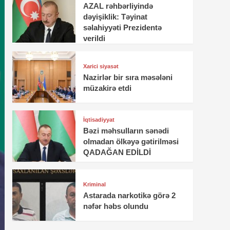
AZAL rəhbərliyində
dəyişiklik: Təyinat
səlahiyyəti Prezidentə
verildi
Xarici siyasət
Nazirlər bir sıra məsələni
müzakirə etdi
İqtisadiyyat
Bəzi məhsulların sənədi
olmadan ölkəyə gətirilməsi
QADAĞAN EDİLDİ
Kriminal
Astarada narkotikə görə 2
nəfər həbs olundu