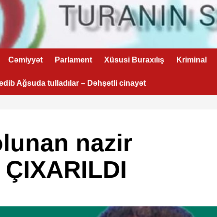
Cəmiyyət
Parlament
Xüsusi Buraxılış
Kriminal
 edib Ağsuda tulladılar – Dəhşətli cinayət
olunan nazir
 ÇIXARILDI