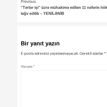
Continue
Previous
“Tərtər işi” üzrə mühakimə edilən 11 nəfərin h
Reading
ləğv edilib – YENİLƏNİB
Bir yanıt yazın
E-posta adresiniz yayınlanmayacak.
Gerekli alanlar
*
Yorum
*