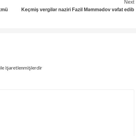
Next
ökmü
Keçmiş vergilər naziri Fazil Məmmədov vəfat edib
ile işaretlenmişlerdir