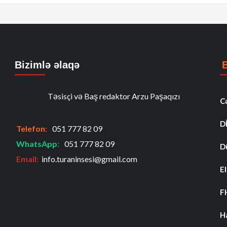
Bizimlə əlaqə
Təsisçi və Baş redaktor Arzu Paşaqızı
C
D
Telefon
:
051 777 82 09
WhatsApp
:
051 777 82 09
D
Email:
info.turaninsesi@gmail.com
El
F
H