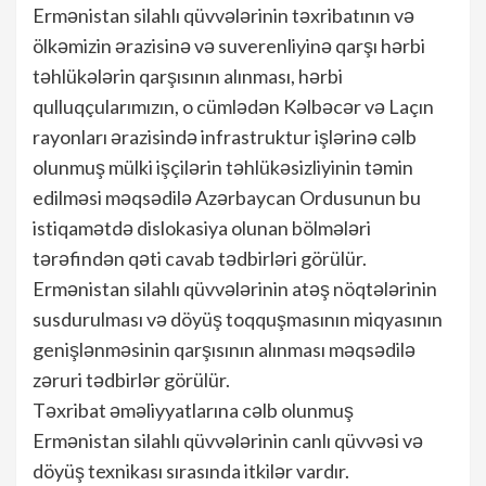
Ermənistan silahlı qüvvələrinin təxribatının və
ölkəmizin ərazisinə və suverenliyinə qarşı hərbi
təhlükələrin qarşısının alınması, hərbi
qulluqçularımızın, o cümlədən Kəlbəcər və Laçın
rayonları ərazisində infrastruktur işlərinə cəlb
olunmuş mülki işçilərin təhlükəsizliyinin təmin
edilməsi məqsədilə Azərbaycan Ordusunun bu
istiqamətdə dislokasiya olunan bölmələri
tərəfindən qəti cavab tədbirləri görülür.
Ermənistan silahlı qüvvələrinin atəş nöqtələrinin
susdurulması və döyüş toqquşmasının miqyasının
genişlənməsinin qarşısının alınması məqsədilə
zəruri tədbirlər görülür.
Təxribat əməliyyatlarına cəlb olunmuş
Ermənistan silahlı qüvvələrinin canlı qüvvəsi və
döyüş texnikası sırasında itkilər vardır.