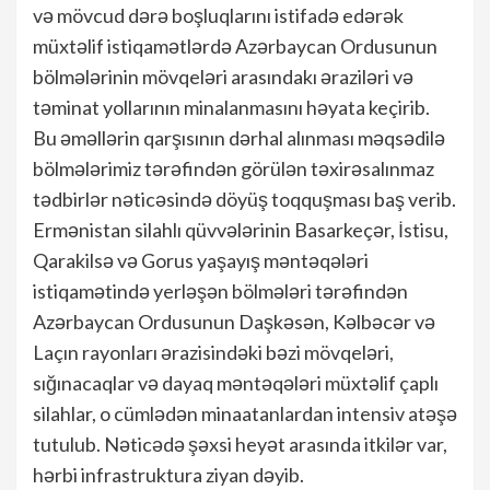
və mövcud dərə boşluqlarını istifadə edərək
müxtəlif istiqamətlərdə Azərbaycan Ordusunun
bölmələrinin mövqeləri arasındakı əraziləri və
təminat yollarının minalanmasını həyata keçirib.
Bu əməllərin qarşısının dərhal alınması məqsədilə
bölmələrimiz tərəfindən görülən təxirəsalınmaz
tədbirlər nəticəsində döyüş toqquşması baş verib.
Ermənistan silahlı qüvvələrinin Basarkeçər, İstisu,
Qarakilsə və Gorus yaşayış məntəqələri
istiqamətində yerləşən bölmələri tərəfindən
Azərbaycan Ordusunun Daşkəsən, Kəlbəcər və
Laçın rayonları ərazisindəki bəzi mövqeləri,
sığınacaqlar və dayaq məntəqələri müxtəlif çaplı
silahlar, o cümlədən minaatanlardan intensiv atəşə
tutulub. Nəticədə şəxsi heyət arasında itkilər var,
hərbi infrastruktura ziyan dəyib.