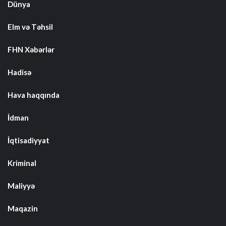
Dünya
Elm və Təhsil
FHN Xəbərlər
Hadisə
Hava haqqında
İdman
İqtisadiyyat
Kriminal
Maliyyə
Maqazin