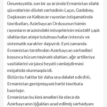
Ümumiyyətlə, son bir ay ərzində Ermənistan silahlı
qüvvələrinin dövlət sərhədinin Laçın, Gədəbəy,
Daşkəsən və Kəlbəcər rayonları istiqamətində
təxribatları, Azərbaycan Ordusunun həmin
rayonların ərazisindəki mövqelərinin müxtəlif çaplı
silahlardan atəşə tutulması halları intensiv və
sistematik xarakter daşıyırdı. Eyni zamanda
Ermənistan tərəfindən Azərbaycan sərhədləri
boyunca hücum təyinatlı silahları, ağır artilleriya
vasitələrini və şəxsi heyəti cəmləşdirməsi
müşahidə olunmaqda idi.
Bütün bu faktlar bir daha ona dəlalət edirdi ki,
Ermənistan genişmiqyaslı hərbi təxribata
hazırlaşır.
Ermənistan bu kimi əməlləri ilə eləcə də
Azərbaycanın işğaldan azad edilmiş sərhədyanı