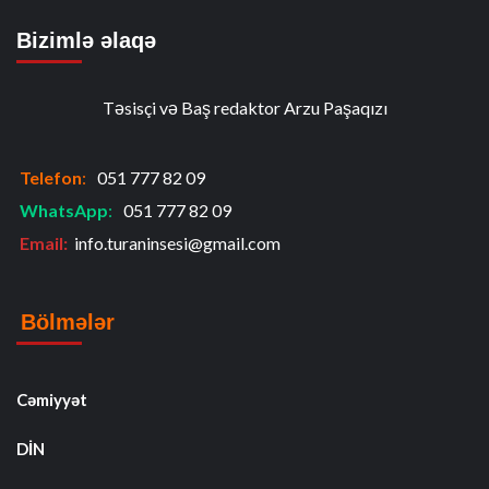
Bizimlə əlaqə
Təsisçi və Baş redaktor Arzu Paşaqızı
Telefon
:
051 777 82 09
WhatsApp
:
051 777 82 09
Email:
info.turaninsesi@gmail.com
Bölmələr
Cəmiyyət
DİN