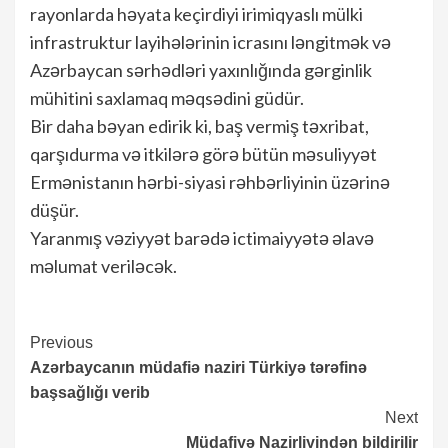
rayonlarda həyata keçirdiyi irimiqyaslı mülki
infrastruktur layihələrinin icrasını ləngitmək və
Azərbaycan sərhədləri yaxınlığında gərginlik
mühitini saxlamaq məqsədini güdür.
Bir daha bəyan edirik ki, baş vermiş təxribat,
qarşıdurma və itkilərə görə bütün məsuliyyət
Ermənistanın hərbi-siyasi rəhbərliyinin üzərinə
düşür.
Yaranmış vəziyyət barədə ictimaiyyətə əlavə
məlumat veriləcək.
Continue
Previous
Azərbaycanın müdafiə naziri Türkiyə tərəfinə
Reading
başsağlığı verib
Next
Müdafiyə Nazirliyindən bildirilir