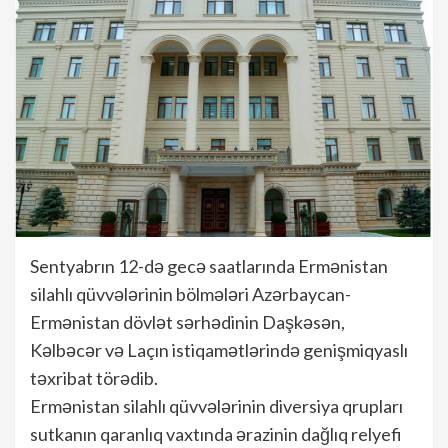
Sentyabrın 12-də gecə saatlarında Ermənistan
silahlı qüvvələrinin bölmələri Azərbaycan-
Ermənistan dövlət sərhədinin Daşkəsən,
Kəlbəcər və Laçın istiqamətlərində genişmiqyaslı
təxribat törədib.
Ermənistan silahlı qüvvələrinin diversiya qrupları
sutkanın qaranlıq vaxtında ərazinin dağlıq relyefi