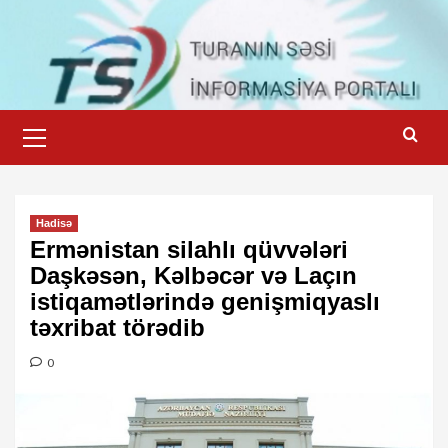
Skip
to
content
Primary
Menu
Hadisə
Ermənistan silahlı qüvvələri
Daşkəsən, Kəlbəcər və Laçın
istiqamətlərində genişmiqyaslı
təxribat törədib
0