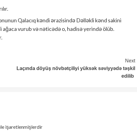
lır.
nunun Qalacıq kəndi ərazisində Dəlləkli kənd sakini
i ağaca vurub və nəticədə o, hadisə yerində ölüb.
r.
Next
Laçında döyüş növbətçiliyi yüksək səviyyədə təşkil
edilib
ile işaretlenmişlerdir