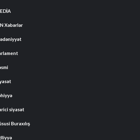
EDİA
N Xəbərlər
ədəniyyət
arlament
əsmi
iyasət
əhiyyə
rici siyasət
susi Buraxılış
dliyyə