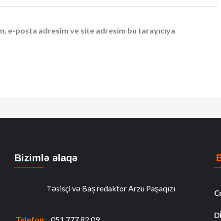
m, e-posta adresim ve site adresim bu tarayıcıya
Bizimlə əlaqə
Təsisçi və Baş redaktor Arzu Paşaqızı
C
D
Telefon
:
051 777 82 09