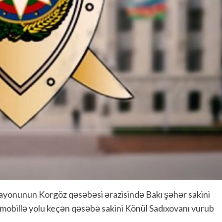
ayonunun Korgöz qəsəbəsi ərazisində Bakı şəhər sakini
omobillə yolu keçən qəsəbə sakini Könül Sadıxovanı vurub