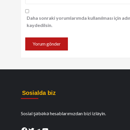
Daha sonraki yorumlarımda kullanılması için adı
kaydedilsin.
Sosialda biz
Sosial şəbəkə hesablarımızdan bizi izləyin.
Facebook
Twitter
Telegram
YouTube