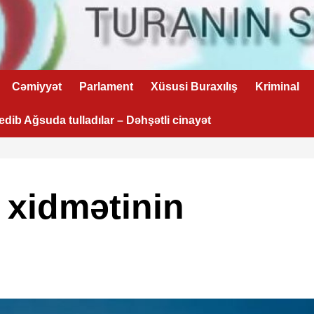
Cəmiyyət
Parlament
Xüsusi Buraxılış
Kriminal
 edib Ağsuda tulladılar – Dəhşətli cinayət
 xidmətinin