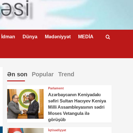
İdman
Dünya
Mədəniyyət
MEDİA
Ən son
Popular
Trend
Parlament
Azərbaycanın Keniyadakı
səfiri Sultan Hacıyev Keniya
Milli Assambleyasının sədri
Moses Vetangula ilə
görüşüb
İqtisadiyyat