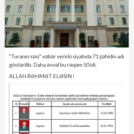
“Turanın səsi” xəbər verirki siyahıda 71 şəhidin adı
göstərilib. Daha əvvəl bu rəqəm 50 idi.
ALLAH RƏHMƏT ELƏSİN !