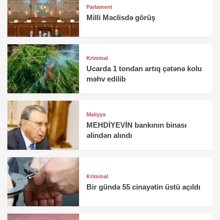
Parlament
Milli Məclisdə görüş
Kriminal
Ucarda 1 tondan artıq çətənə kolu
məhv edilib
Maliyyə
MEHDİYEVİN bankının binası
əlindən alındı
Kriminal
Bir gündə 55 cinayətin üstü açıldı