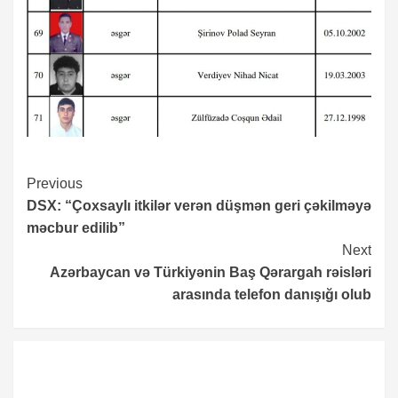
Continue
Previous
DSX: “Çoxsaylı itkilər verən düşmən geri çəkilməyə
Reading
məcbur edilib”
Next
Azərbaycan və Türkiyənin Baş Qərargah rəisləri
arasında telefon danışığı olub