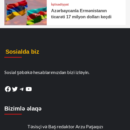
İqtisadiyyat
Azərbaycanla Ermənistanın
ticarəti 17 milyon dolları keçdi
Sosialda biz
Sosial şəbəkə hesablarımızdan bizi izləyin.
Facebook
Twitter
Telegram
YouTube
Bizimlə əlaqə
Təsisçi və Baş redaktor Arzu Paşaqızı