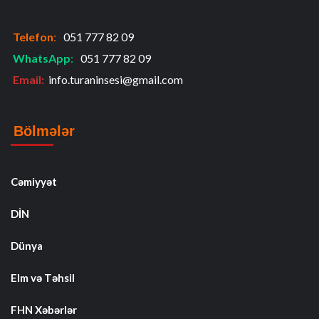
Telefon
:
051 777 82 09
WhatsApp
:
051 777 82 09
Email:
info.turaninsesi@gmail.com
Bölmələr
Cəmiyyət
DİN
Dünya
Elm və Təhsil
FHN Xəbərlər