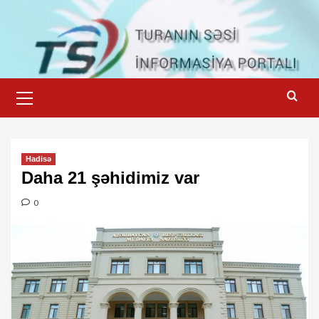
Skip
to
content
Primary
Menu
Hadisə
Daha 21 şəhidimiz var
0