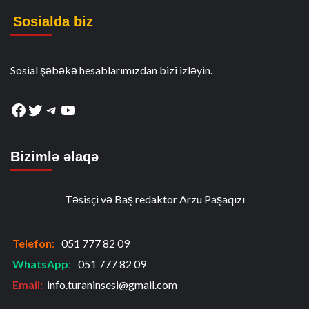
Sosialda biz
Sosial şəbəkə hesablarımızdan bizi izləyin.
Facebook
Twitter
Telegram
YouTube
Bizimlə əlaqə
Təsisçi və Baş redaktor Arzu Paşaqızı
Telefon
:
051 777 82 09
WhatsApp
:
051 777 82 09
Email:
info.turaninsesi@gmail.com