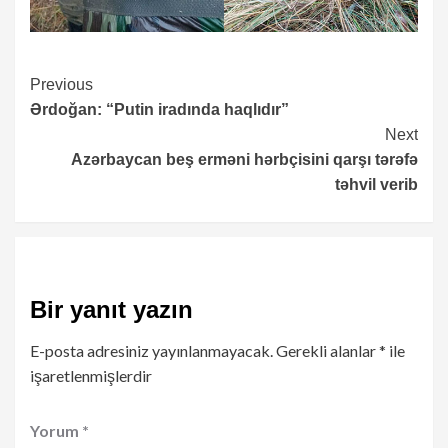
Continue
Previous
Ərdoğan: “Putin iradında haqlıdır”
Reading
Next
Azərbaycan beş erməni hərbçisini qarşı tərəfə
təhvil verib
Bir yanıt yazın
E-posta adresiniz yayınlanmayacak.
Gerekli alanlar
*
ile
işaretlenmişlerdir
Yorum
*