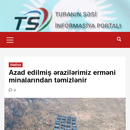
Skip
to
content
Primary
Menu
Hadisə
Azad edilmiş ərazilərimiz erməni
minalarından təmizlənir
0