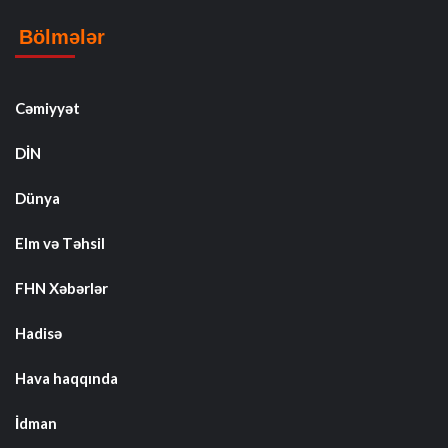
Bölmələr
Cəmiyyət
DİN
Dünya
Elm və Təhsil
FHN Xəbərlər
Hadisə
Hava haqqında
İdman