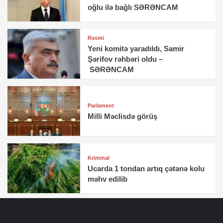
oğlu ilə bağlı SƏRƏNCAM
Rəsmi
Yeni komitə yaradıldı, Samir
Şərifov rəhbəri oldu –
SƏRƏNCAM
Parlament
Milli Məclisdə görüş
Kriminal
Ucarda 1 tondan artıq çətənə kolu
məhv edilib