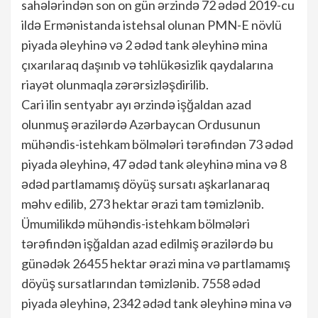
sahələrindən son on gün ərzində 72 ədəd 2019-cu
ildə Ermənistanda istehsal olunan PMN-E növlü
piyada əleyhinə və 2 ədəd tank əleyhinə mina
çıxarılaraq daşınıb və təhlükəsizlik qaydalarına
riayət olunmaqla zərərsizləşdirilib.
Cari ilin sentyabr ayı ərzində işğaldan azad
olunmuş ərazilərdə Azərbaycan Ordusunun
mühəndis-istehkam bölmələri tərəfindən 73 ədəd
piyada əleyhinə, 47 ədəd tank əleyhinə mina və 8
ədəd partlamamış döyüş sursatı aşkarlanaraq
məhv edilib, 273 hektar ərazi tam təmizlənib.
Ümumilikdə mühəndis-istehkam bölmələri
tərəfindən işğaldan azad edilmiş ərazilərdə bu
günədək 26455 hektar ərazi mina və partlamamış
döyüş sursatlarından təmizlənib. 7558 ədəd
piyada əleyhinə, 2342 ədəd tank əleyhinə mina və