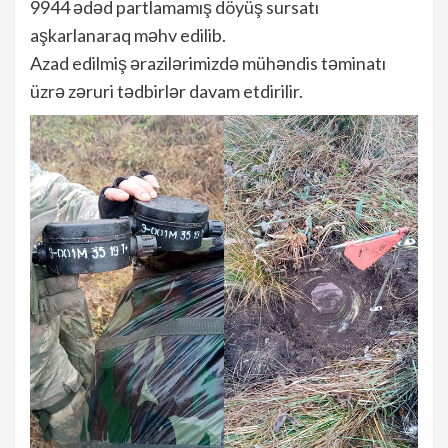
9944 ədəd partlamamış döyüş sursatı
aşkarlanaraq məhv edilib.
Azad edilmiş ərazilərimizdə mühəndis təminatı
üzrə zəruri tədbirlər davam etdirilir.