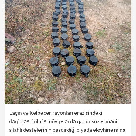
Laçın və Kəlbəcər rayonları ərazisindəki
dəqiqləşdirilmiş mövqelərdə qanunsuz erməni
silahlı dəstələrinin basdırdığı piyada əleyhinə mina