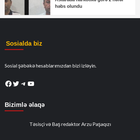
həbs olundu
Sosialda biz
Sosial şəbəkə hesablarımızdan bizi izləyin.
Facebook
Twitter
Telegram
YouTube
Bizimlə əlaqə
Təsisçi və Baş redaktor Arzu Paşaqızı