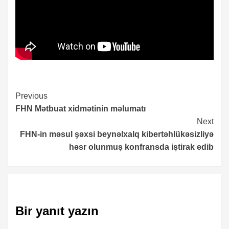
Continue
Previous
FHN Mətbuat xidmətinin məlumatı
Reading
Next
FHN-in məsul şəxsi beynəlxalq kibertəhlükəsizliyə
həsr olunmuş konfransda iştirak edib
Bir yanıt yazın