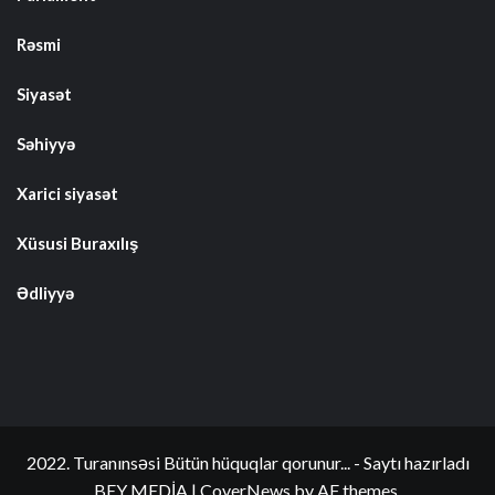
Rəsmi
Siyasət
Səhiyyə
Xarici siyasət
Xüsusi Buraxılış
Ədliyyə
2022. Turanınsəsi Bütün hüquqlar qorunur... - Saytı hazırladı
BEY MEDİA
|
CoverNews
by AF themes.