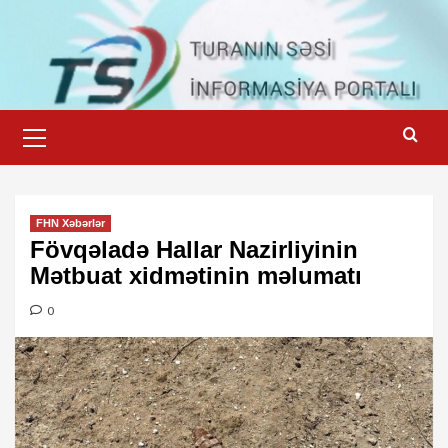
Skip
to
content
Primary
Menu
FHN Xəbərlər
Fövqəladə Hallar Nazirliyinin
Mətbuat xidmətinin məlumatı
0