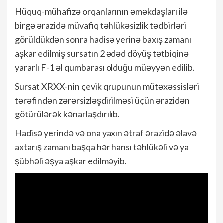
Hüquq-mühafizə orqanlarının əməkdaşları ilə
birgə ərazidə müvafiq təhlükəsizlik tədbirləri
görüldükdən sonra hadisə yerinə baxış zamanı
aşkar edilmiş sursatın 2 ədəd döyüş tətbiqinə
yararlı F-1 əl qumbarası olduğu müəyyən edilib.
Sursat XRXX-nin çevik qrupunun mütəxəssisləri
tərəfindən zərərsizləşdirilməsi üçün ərazidən
götürülərək kənarlaşdırılıb.
Hadisə yerində və ona yaxın ətraf ərazidə əlavə
axtarış zamanı başqa hər hansı təhlükəli və ya
şübhəli əşya aşkar edilməyib.