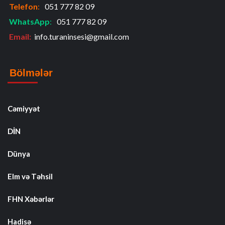
Telefon
:
051 777 82 09
WhatsApp
:
051 777 82 09
Email:
info.turaninsesi@gmail.com
Bölmələr
Cəmiyyət
DİN
Dünya
Elm və Təhsil
FHN Xəbərlər
Hadisə