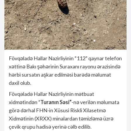
Fövqəladə Hallar Nazirliyinin “112” qaynar telefon
xəttinə Bakı şəhərinin Suraxanı rayonu ərazisində
hərbi sursatın aşkar edilməsi barədə məlumat
daxil olub.
Fövqəladə Hallar Nazirliyinin mətbuat
xidmətindən “
Turanın Səsi”
-nə verilən məlumata
görə dərhal FHN-in Xüsusi Riskli Xilasetmə
Xidmətinin (XRXX) minalardan təmizləmə üzrə
çevik qrupu hadisə yerinə cəlb edilib.