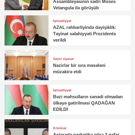
Assambleyasının sədri Moses
Vetangula ilə görüşüb
İqtisadiyyat
AZAL rəhbərliyində dəyişiklik:
Təyinat səlahiyyəti Prezidentə
verildi
Xarici siyasət
Nazirlər bir sıra məsələni
müzakirə etdi
İqtisadiyyat
Bəzi məhsulların sənədi olmadan
ölkəyə gətirilməsi QADAĞAN
EDİLDİ
Kriminal
Astarada narkotikə görə 2 nəfər