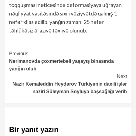
toqquşması nəticəsində deformasiyaya uğrayan
nəqliyyat vasitəsində sıxılı vəziyyətdə qalmış 1
nəfər xilas edilib, yanğın zamanı 25 nəfər
təhlükəsiz əraziyə təxliyə olunub.
Continue
Previous
Nərimanovda çoxmərtəbəli yaşayış binasında
Reading
yanğın olub
Next
Nazir Kəmaləddin Heydərov Türkiyənin daxili işlər
naziri Süleyman Soyluya başsağlığı verib
Bir yanıt yazın