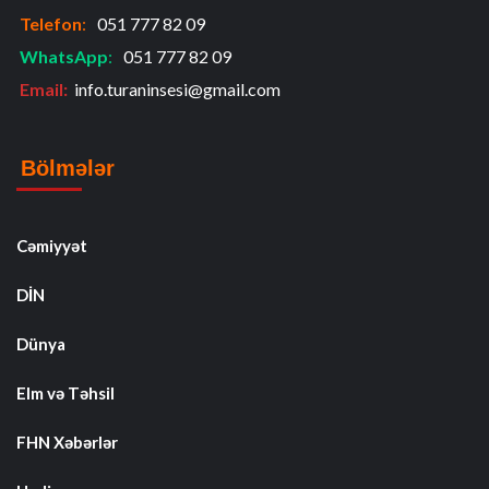
Telefon
:
051 777 82 09
WhatsApp
:
051 777 82 09
Email:
info.turaninsesi@gmail.com
Bölmələr
Cəmiyyət
DİN
Dünya
Elm və Təhsil
FHN Xəbərlər