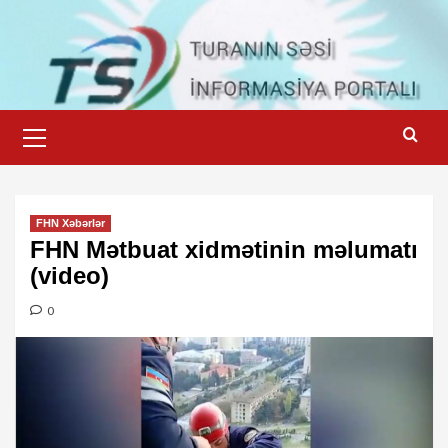
Skip
to
content
Primary
Menu
FHN Xəbərlər
FHN Mətbuat xidmətinin məlumatı
(video)
0