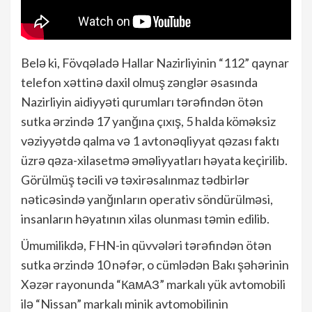
Belə ki, Fövqəladə Hallar Nazirliyinin “112” qaynar
telefon xəttinə daxil olmuş zənglər əsasında
Nazirliyin aidiyyəti qurumları tərəfindən ötən
sutka ərzində 17 yanğına çıxış, 5 halda köməksiz
vəziyyətdə qalma və 1 avtonəqliyyat qəzası faktı
üzrə qəza-xilasetmə əməliyyatları həyata keçirilib.
Görülmüş təcili və təxirəsalınmaz tədbirlər
nəticəsində yanğınların operativ söndürülməsi,
insanların həyatının xilas olunması təmin edilib.
Ümumilikdə, FHN-in qüvvələri tərəfindən ötən
sutka ərzində 10 nəfər, o cümlədən Bakı şəhərinin
Xəzər rayonunda “КамАЗ” markalı yük avtomobili
ilə “Nissan” markalı minik avtomobilinin