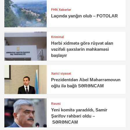
FHN Xəbərlər
Laçında yanğın olub – FOTOLAR
Kriminal
Hərbi xidmətə görə rüşvət alan
vəzifəli şəxslərin məhkəməsi
başlayır
Xarici siyasət
Prezidentdən Abel Məhərrəmovun
oğlu ilə bağlı SƏRƏNCAM
Rəsmi
Yeni komitə yaradıldı, Samir
Şərifov rəhbəri oldu –
SƏRƏNCAM