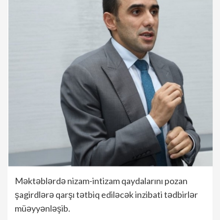
Məktəblərdə nizam-intizam qaydalarını pozan
şagirdlərə qarşı tətbiq ediləcək inzibati tədbirlər
müəyyənləşib.