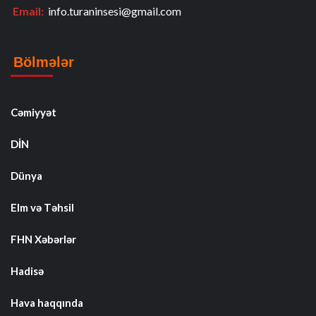
Email:
info.turaninsesi@gmail.com
Bölmələr
Cəmiyyət
DİN
Dünya
Elm və Təhsil
FHN Xəbərlər
Hadisə
Hava haqqında