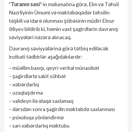
“
Turanın səsi
“-in məlumatına görə, Elm və Təhsil
Nazrliyinin Ümumi və məktəbəqədər təhsilin
təşkili və idarə olunması şöbəsinin müdiri Elnur
Əliyev bildirib ki, həmin vaxt şagirdlərin davranış
səviyyələri nəzərə alınacaq.
Davranış səviyyələrinə görə tətbiq ediləcək
inzibati tədbirlər aşağıdakılardır:
– müəllim baxışı, qeyri-verbal münasibət
– şagirdlərlə sakit söhbət
– xəbərdarlıq
– uzaqlaşdırma
– valideyn ilə əlaqə saxlamaq
– dərsdən sonra şagirdin məktəbdə saxlanması
– psixoloqa yönləndirmə
– sarı xəbərdarlıq məktubu