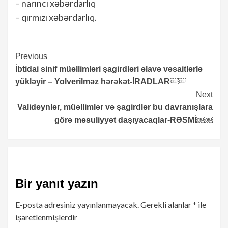
– narıncı xəbərdarlıq
– qırmızı xəbərdarlıq.
Continue
Previous
İbtidai sinif müəllimləri şagirdləri əlavə vəsaitlərlə
Reading
yükləyir – Yolverilməz hərəkət-İRADLAR￼￼
Next
Valideynlər, müəllimlər və şagirdlər bu davranışlara
görə məsuliyyət daşıyacaqlar-RƏSMİ￼￼
Bir yanıt yazın
E-posta adresiniz yayınlanmayacak.
Gerekli alanlar
*
ile
işaretlenmişlerdir