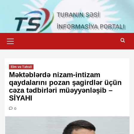
Skip
to
content
Primary
Menu
Elm və Təhsil
Məktəblərdə nizam-intizam
qaydalarını pozan şagirdlər üçün
cəza tədbirləri müəyyənləşib –
SİYAHI
0