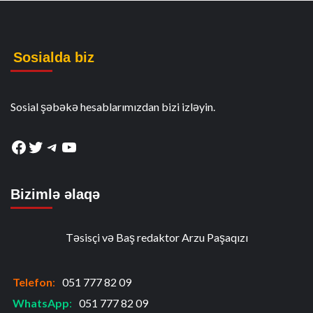
Sosialda biz
Sosial şəbəkə hesablarımızdan bizi izləyin.
Facebook
Twitter
Telegram
YouTube
Bizimlə əlaqə
Təsisçi və Baş redaktor Arzu Paşaqızı
Telefon
:
051 777 82 09
WhatsApp
:
051 777 82 09