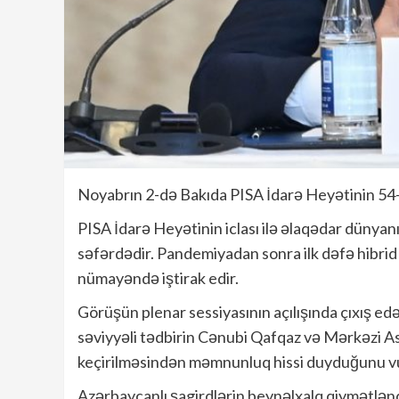
Noyabrın 2-də Bakıda PISA İdarə Heyətinin 54-
PISA İdarə Heyətinin iclası ilə əlaqədar dünya
səfərdədir. Pandemiyadan sonra ilk dəfə hibri
nümayəndə iştirak edir.
Görüşün plenar sessiyasının açılışında çıxış ed
səviyyəli tədbirin Cənubi Qafqaz və Mərkəzi A
keçirilməsindən məmnunluq hissi duyduğunu v
Azərbaycanlı şagirdlərin beynəlxalq qiymətlənd