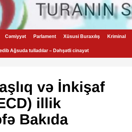
Cəmiyyət
Parlament
Xüsusi Buraxılış
Kriminal
 edib Ağsuda tulladılar – Dəhşətli cinayət
şlıq və İnkişaf
ECD) illik
dəfə Bakıda