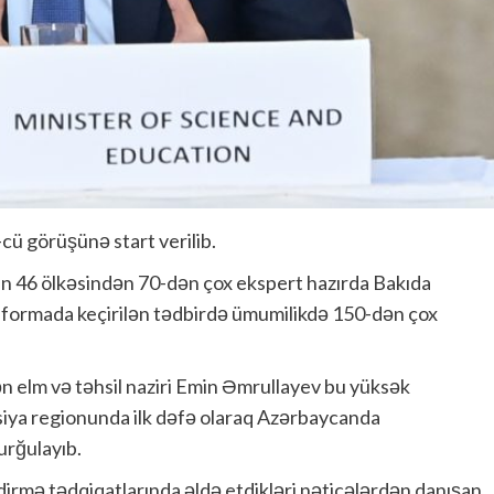
cü görüşünə start verilib.
nın 46 ölkəsindən 70-dən çox ekspert hazırda Bakıda
d formada keçirilən tədbirdə ümumilikdə 150-dən çox
ən elm və təhsil naziri Emin Əmrullayev bu yüksək
siya regionunda ilk dəfə olaraq Azərbaycanda
urğulayıb.
irmə tədqiqatlarında əldə etdikləri nəticələrdən danışan