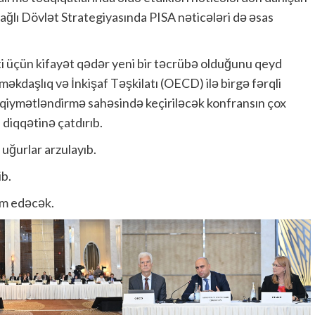
ə bağlı Dövlət Strategiyasında PISA nəticələri də əsas
ti üçün kifayət qədər yeni bir təcrübə olduğunu qeyd
məkdaşlıq və İnkişaf Təşkilatı (OECD) ilə birgə fərqli
ə qiymətləndirmə sahəsində keçiriləcək konfransın çox
 diqqətinə çatdırıb.
 uğurlar arzulayıb.
ib.
am edəcək.