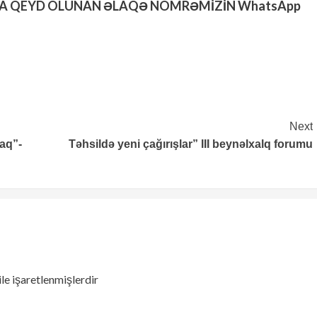
DA QEYD OLUNAN ƏLAQƏ NÖMRƏMİZİN WhatsApp
Next
caq”-
Təhsildə yeni çağırışlar” III beynəlxalq forumu
ile işaretlenmişlerdir