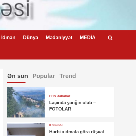
İdman
Dünya
Mədəniyyət
MEDİA
Ən son
Popular
Trend
FHN Xəbərlər
Laçında yanğın olub –
FOTOLAR
Kriminal
Hərbi xidmətə görə rüşvət