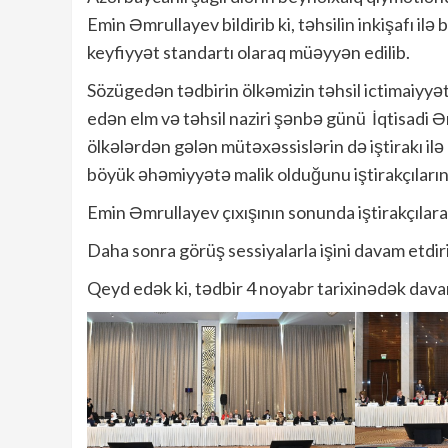
Emin Əmrullayev bildirib ki, təhsilin inkişafı il
keyfiyyət standartı olaraq müəyyən edilib.
Sözügedən tədbirin ölkəmizin təhsil ictimaiyyə
edən elm və təhsil naziri şənbə günü İqtisadi Ə
ölkələrdən gələn mütəxəssislərin də iştirakı il
böyük əhəmiyyətə malik olduğunu iştirakçıların
Emin Əmrullayev çıxışının sonunda iştirakçılara
Daha sonra görüş sessiyalarla işini davam etdir
Qeyd edək ki, tədbir 4 noyabr tarixinədək dav