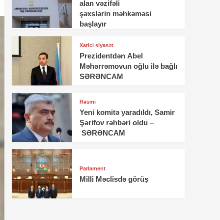
alan vəzifəli
şəxslərin məhkəməsi
başlayır
Xarici siyasət
Prezidentdən Abel
Məhərrəmovun oğlu ilə bağlı
SƏRƏNCAM
Rəsmi
Yeni komitə yaradıldı, Samir
Şərifov rəhbəri oldu –
SƏRƏNCAM
Parlament
Milli Məclisdə görüş