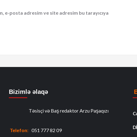
m, e-posta adresim ve site adresim bu tarayıcıya
Bizimlə əlaqə
Təsisçi və Baş redaktor Arzu Paşaqızı
C
D
Telefon
:
051 777 82 09