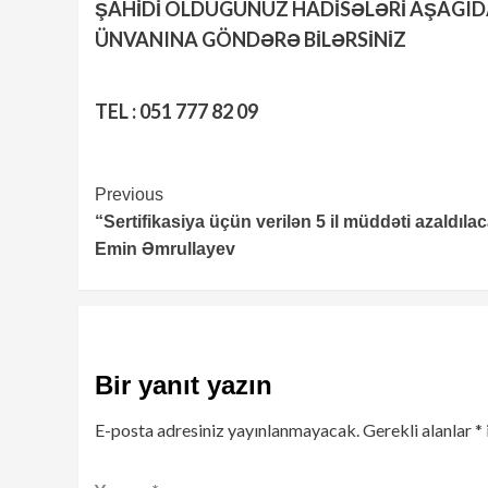
ŞAHİDİ OLDUGUNUZ HADİSƏLƏRİ AŞAGI
ÜNVANINA GÖNDƏRƏ BİLƏRSİNİZ
TEL : 051 777 82 09
Continue
Previous
“Sertifikasiya üçün verilən 5 il müddəti azaldıla
Reading
Emin Əmrullayev
Bir yanıt yazın
E-posta adresiniz yayınlanmayacak.
Gerekli alanlar
*