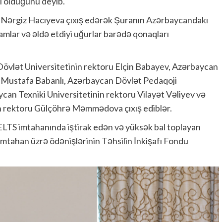
sı olduğunu deyib.
u Nərgiz Hacıyeva çıxış edərək Şuranın Azərbaycandakı
qramlar və əldə etdiyi uğurlar barədə qonaqları
 Dövlət Universitetinin rektoru Elçin Babayev, Azərbaycan
u Mustafa Babanlı, Azərbaycan Dövlət Pedaqoji
can Texniki Universitetinin rektoru Vilayət Vəliyev və
n rektoru Gülçöhrə Məmmədova çıxış ediblər.
ELTS imtahanında iştirak edən və yüksək bal toplayan
mtahan üzrə ödənişlərinin Təhsilin İnkişafı Fondu