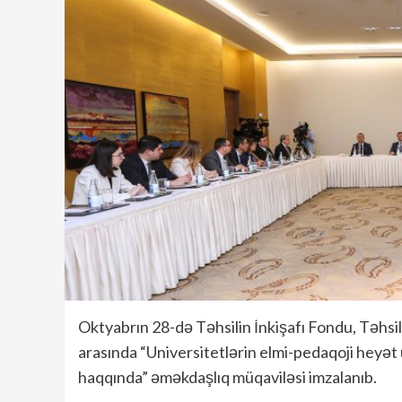
Oktyabrın 28-də Təhsilin İnkişafı Fondu, Təhsil
arasında “Universitetlərin elmi-pedaqoji heyət 
haqqında” əməkdaşlıq müqaviləsi imzalanıb.