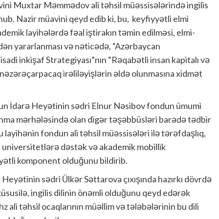
avini Muxtar Məmmədov ali təhsil müəssisələrində ingilis
ub. Nazir müavini qeyd edib ki, bu, keyfiyyətli elmi
demik layihələrdə fəal iştirakın təmin edilməsi, elmi-
ndən yararlanması və nəticədə, “Azərbaycan
sadi inkişaf Strategiyası”nın “Rəqabətli insan kapitalı və
nəzərəçarpacaq irəliləyişlərin əldə olunmasına xidmət
nun İdarə Heyətinin sədri Elnur Nəsibov fondun ümumi
lanma mərhələsində olan digər təşəbbüsləri barədə tədbir
 layihənin fondun ali təhsil müəssisələri ilə tərəfdaşlıq,
da universitetlərə dəstək və akademik mobillik
yətli komponent olduğunu bildirib.
 Heyətinin sədri Ülkər Səttarova çıxışında hazırkı dövrdə
, xüsusilə, ingilis dilinin önəmli olduğunu qeyd edərək
ali təhsil ocaqlarının müəllim və tələbələrinin bu dili