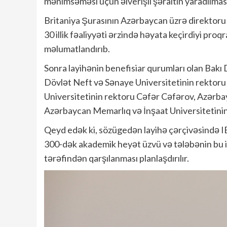
mənimsəməsi üçün əlverişli şəraitin yaradılma
Britaniya Şurasının Azərbaycan üzrə direktor
30 illik fəaliyyəti ərzində həyata keçirdiyi pro
məlumatlandırıb.
Sonra layihənin benefisiar qurumları olan Bakı
Dövlət Neft və Sənaye Universitetinin rektor
Universitetinin rektoru Cəfər Cəfərov, Azərbay
Azərbaycan Memarlıq və İnşaat Universitetini
Qeyd edək ki, sözügedən layihə çərçivəsində I
300-dək akademik heyət üzvü və tələbənin bu i
tərəfindən qarşılanması planlaşdırılır.