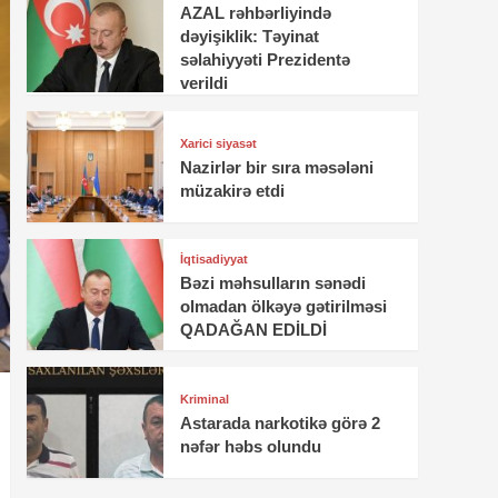
AZAL rəhbərliyində
dəyişiklik: Təyinat
səlahiyyəti Prezidentə
verildi
Xarici siyasət
Nazirlər bir sıra məsələni
müzakirə etdi
İqtisadiyyat
Bəzi məhsulların sənədi
olmadan ölkəyə gətirilməsi
QADAĞAN EDİLDİ
Kriminal
Astarada narkotikə görə 2
nəfər həbs olundu