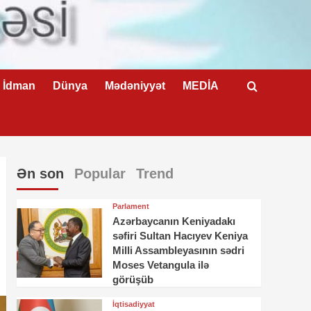
İdman
Dünya
Mədəniyyət
MEDİA
Ən son
Popular
Trend
Parlament
Azərbaycanın Keniyadakı
səfiri Sultan Hacıyev Keniya
Milli Assambleyasının sədri
Moses Vetangula ilə
görüşüb
İqtisadiyyat