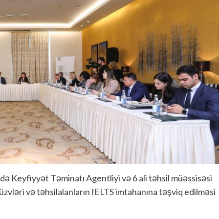
də Keyfiyyət Təminatı Agentliyi və 6 ali təhsil müəssisəsi
üzvləri və təhsilalanların IELTS imtahanına təşviq edilməsi