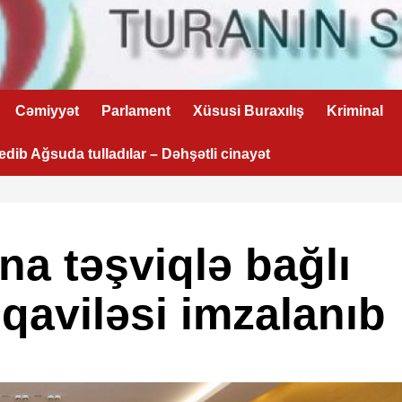
Cəmiyyət
Parlament
Xüsusi Buraxılış
Kriminal
 edib Ağsuda tulladılar – Dəhşətli cinayət
na təşviqlə bağlı
aviləsi imzalanıb