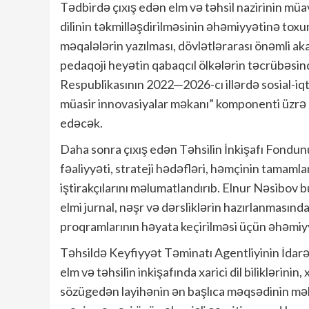
Tədbirdə çıxış edən elm və təhsil nazirinin mü
dilinin təkmilləşdirilməsinin əhəmiyyətinə toxun
məqalələrin yazılması, dövlətlərarası önəmli aka
pedaqoji heyətin qabaqcıl ölkələrin təcrübəsi
Respublikasının 2022─2026-cı illərdə sosial-iqti
müasir innovasiyalar məkanı” komponenti üzrə 
edəcək.
Daha sonra çıxış edən Təhsilin İnkişafı Fondu
fəaliyyəti, strateji hədəfləri, həmçinin tamam
iştirakçılarını məlumatlandırıb. Elnur Nəsibov bu
elmi jurnal, nəşr və dərsliklərin hazırlanmasın
proqramlarının həyata keçirilməsi üçün əhəmiy
Təhsildə Keyfiyyət Təminatı Agentliyinin İdarə
elm və təhsilin inkişafında xarici dil biliklərinin
sözügedən layihənin ən başlıca məqsədinin məhz 