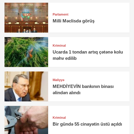
Parlament
Milli Məclisdə görüş
Kriminal
Ucarda 1 tondan artıq çətənə kolu
məhv edilib
Maliyyə
MEHDİYEVİN bankının binası
əlindən alındı
Kriminal
Bir gündə 55 cinayətin üstü açıldı