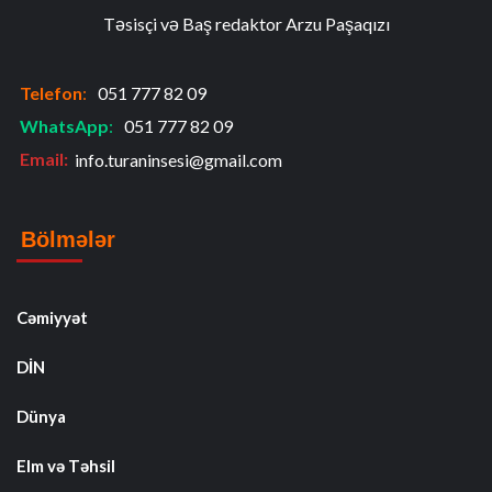
Təsisçi və Baş redaktor Arzu Paşaqızı
Telefon
:
051 777 82 09
WhatsApp
:
051 777 82 09
Email:
info.turaninsesi@gmail.com
Bölmələr
Cəmiyyət
DİN
Dünya
Elm və Təhsil