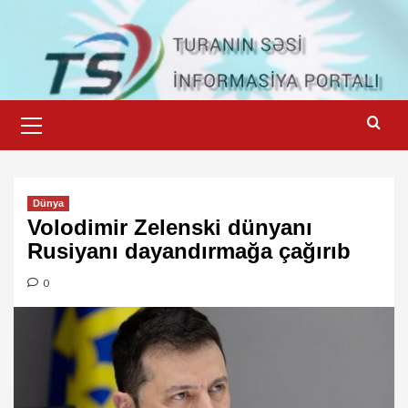
Skip
to
content
Primary
Menu
Dünya
Volodimir Zelenski dünyanı
Rusiyanı dayandırmağa çağırıb
0