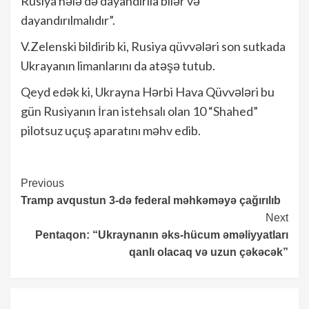
Rusiya hələ də dayandırıla bilər və
dayandırılmalıdır”.
V.Zelenski bildirib ki, Rusiya qüvvələri son sutkada
Ukrayanın limanlarını da atəşə tutub.
Qeyd edək ki, Ukrayna Hərbi Hava Qüvvələri bu
gün Rusiyanın İran istehsalı olan 10 “Shahed”
pilotsuz uçuş aparatını məhv edib.
Continue
Previous
Tramp avqustun 3-də federal məhkəməyə çağırılıb
Reading
Next
Pentaqon: “Ukraynanın əks-hücum əməliyyatları
qanlı olacaq və uzun çəkəcək”