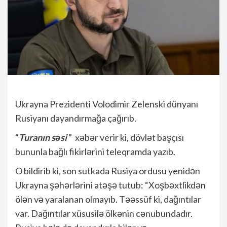
Ukrayna Prezidenti Volodimir Zelenski dünyanı
Rusiyanı dayandırmağa çağırıb.
“
Turanın səsi
” xəbər verir ki, dövlət başçısı
bununla bağlı fikirlərini teleqramda yazıb.
O bildirib ki, son sutkada Rusiya ordusu yenidən
Ukrayna şəhərlərini atəşə tutub: “Xoşbəxtlikdən
ölən və yaralanan olmayıb. Təəssüf ki, dağıntılar
var. Dağıntılar xüsusilə ölkənin cənubundadır.