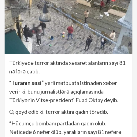
Türkiyədə terror aktında xəsarət alanların sayı 81
nəfərə çatıb.
“
Turanın səsi”
yerli mətbuata istinadən xəbər
verir ki, bunu jurnalistlərə açıqlamasında
Türkiyənin Vitse-prezidenti Fuad Oktay deyib.
O, qeyd edib ki, terror aktını qadın törədib.
“Hücumçu bombanı partladan qadın olub.
Nəticədə 6 nəfər ölüb, yaralıların sayı 81 nəfərə