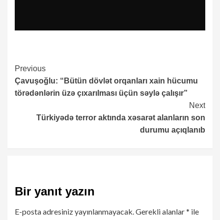
Continue
Previous
Çavuşoğlu: “Bütün dövlət orqanları xain hücumu
Reading
törədənlərin üzə çıxarılması üçün səylə çalışır”
Next
Türkiyədə terror aktında xəsarət alanların son
durumu açıqlanıb
Bir yanıt yazın
E-posta adresiniz yayınlanmayacak.
Gerekli alanlar
*
ile