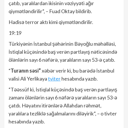
çatıb, yaralılardan ikisinin vəziyyəti ağır
qiymətləndirilir”, – Fuad Oktay bildirib.
Hadisə terror aktı kimi qiymətləndirilir.
19:19
Türkiyənin İstanbul şəhərinin Bəyoğlu məhəlləsi,
İstiqlal küçəsində baş verən partlayış nəticəsində
ölənlərin sayı 6 nəfərə, yaralıların sayı 53-ə çatıb.
“
Turanın səsi”
xəbər verir ki, bu barədə İstanbul
valisi Ali Yerlikaya
tviter
hesabında yazıb.
“Təəssüf ki, İstiqlal küçəsində baş verən partlayış
zamanı ölənlərin sayı 6 nəfərə yaralıların sayı 53-ə
çatdı. Həyatını itirənlərə Allahdan rəhmət,
yaralılara tezliklə sağalmalarını diləyirik”, – o tivter
hesabında yazıb.