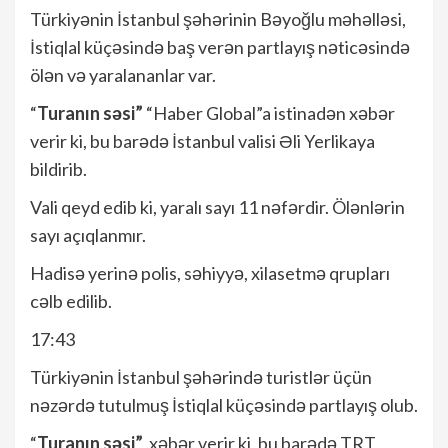
Türkiyənin İstanbul şəhərinin Bəyoğlu məhəlləsi,
İstiqlal küçəsində baş verən partlayış nəticəsində
ölən və yaralananlar var.
“
Turanın səsi”
“Haber Global”a istinadən xəbər
verir ki, bu barədə İstanbul valisi Əli Yerlikaya
bildirib.
Vali qeyd edib ki, yaralı sayı 11 nəfərdir. Ölənlərin
sayı açıqlanmır.
Hadisə yerinə polis, səhiyyə, xilasetmə qrupları
cəlb edilib.
17:43
Türkiyənin İstanbul şəhərində turistlər üçün
nəzərdə tutulmuş İstiqlal küçəsində partlayış olub.
“
Turanın səsi”
xəbər verir ki, bu barədə TRT