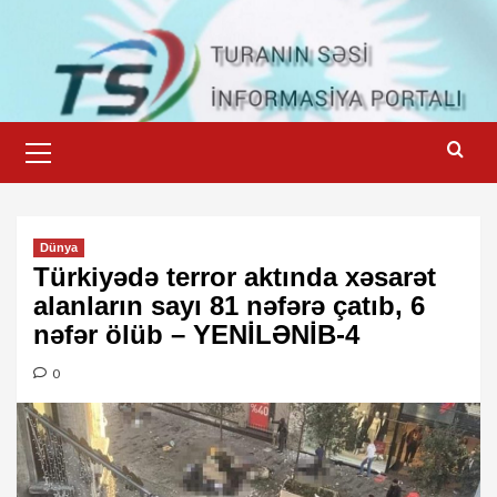
Skip
to
content
Primary
Menu
Dünya
Türkiyədə terror aktında xəsarət
alanların sayı 81 nəfərə çatıb, 6
nəfər ölüb – YENİLƏNİB-4
0