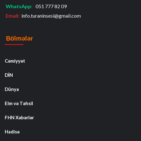
WhatsApp
:
051 777 82 09
Email:
info.turaninsesi@gmail.com
Bölmələr
Cəmiyyət
DİN
Dünya
Elm və Təhsil
FHN Xəbərlər
Hadisə