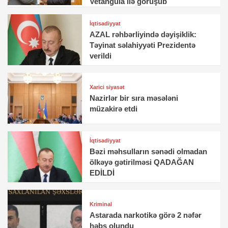
Vetangula ilə görüşüb
İqtisadiyyat
AZAL rəhbərliyində dəyişiklik:
Təyinat səlahiyyəti Prezidentə
verildi
Xarici siyasət
Nazirlər bir sıra məsələni
müzakirə etdi
İqtisadiyyat
Bəzi məhsulların sənədi olmadan
ölkəyə gətirilməsi QADAĞAN
EDİLDİ
Kriminal
Astarada narkotikə görə 2 nəfər
həbs olundu