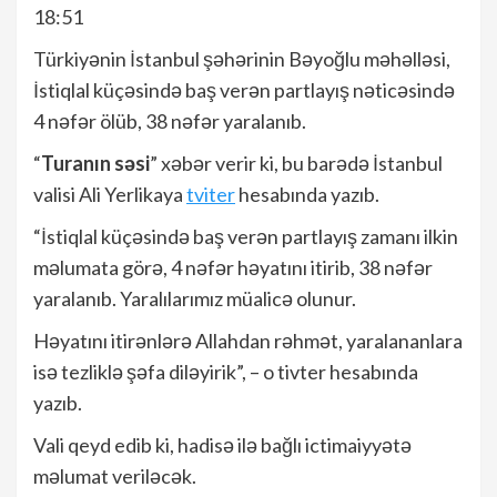
18:51
Türkiyənin İstanbul şəhərinin Bəyoğlu məhəlləsi,
İstiqlal küçəsində baş verən partlayış nəticəsində
4 nəfər ölüb, 38 nəfər yaralanıb.
“
Turanın səsi
” xəbər verir ki, bu barədə İstanbul
valisi Ali Yerlikaya
tviter
hesabında yazıb.
“İstiqlal küçəsində baş verən partlayış zamanı ilkin
məlumata görə, 4 nəfər həyatını itirib, 38 nəfər
yaralanıb. Yaralılarımız müalicə olunur.
Həyatını itirənlərə Allahdan rəhmət, yaralananlara
isə tezliklə şəfa diləyirik”, – o tivter hesabında
yazıb.
Vali qeyd edib ki, hadisə ilə bağlı ictimaiyyətə
məlumat veriləcək.