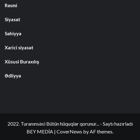
Rəsmi
Siyasət
Səhiyyə
Xarici siyasət
Xüsusi Buraxılış
Ədliyyə
2022. Turanınsəsi Bütün hüquqlar qorunur... - Saytı hazırladı
BEY MEDİA
|
CoverNews
by AF themes.