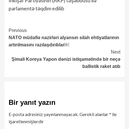
İnkişaf Partiyasının (AKP) təşəbbüsü ilə
parlamentə təqdim edilib
Continue
Previous
NATO müdafiə nazirləri alyansın silah ehtiyatlarının
Reading
artırılmasını razılaşdırıblar￼
Next
Şimali Koreya Yapon dənizi istiqamətində bir neçə
ballistik raket atıb
Bir yanıt yazın
E-posta adresiniz yayınlanmayacak.
Gerekli alanlar
*
ile
işaretlenmişlerdir