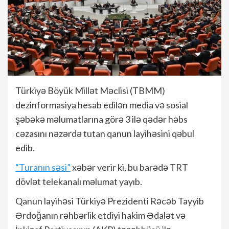
Türkiyə Böyük Millət Məclisi (TBMM)
dezinformasiya hesab edilən media və sosial
şəbəkə məlumatlarına görə 3 ilə qədər həbs
cəzasını nəzərdə tutan qanun layihəsini qəbul
edib.
“Turanın səsi”
xəbər verir ki, bu barədə TRT
dövlət telekanalı məlumat yayıb.
Qanun layihəsi Türkiyə Prezidenti Rəcəb Tayyib
Ərdoğanın rəhbərlik etdiyi hakim Ədalət və