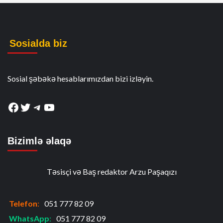
Sosialda biz
Sosial şəbəkə hesablarımızdan bizi izləyin.
Facebook
Twitter
Telegram
YouTube
Bizimlə əlaqə
Təsisçi və Baş redaktor Arzu Paşaqızı
Telefon
:
051 777 82 09
WhatsApp
:
051 777 82 09