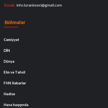
Email:
info.turaninsesi@gmail.com
Bölmələr
Cəmiyyət
DİN
Dünya
Elm və Təhsil
FHN Xəbərlər
Hadisə
Hava haqqında