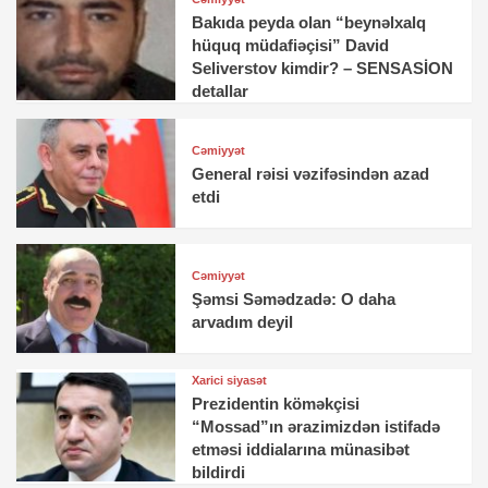
Bakıda peyda olan “beynəlxalq
hüquq müdafiəçisi” David
Seliverstov kimdir? – SENSASİON
detallar
Cəmiyyət
General rəisi vəzifəsindən azad
etdi
Cəmiyyət
Şəmsi Səmədzadə: O daha
arvadım deyil
Xarici siyasət
Prezidentin köməkçisi
“Mossad”ın ərazimizdən istifadə
etməsi iddialarına münasibət
bildirdi