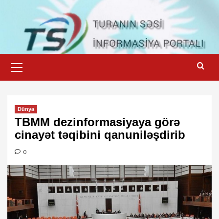
Skip
to
content
Primary
Menu
Dünya
TBMM dezinformasiyaya görə
cinayət təqibini qanuniləşdirib
0