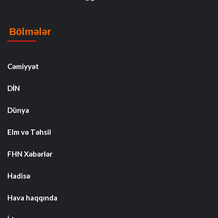
Bölmələr
Cəmiyyət
DİN
Dünya
Elm və Təhsil
FHN Xəbərlər
Hadisə
Hava haqqında