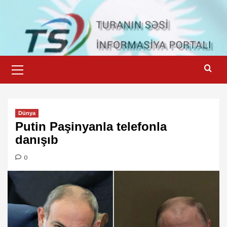
Skip
to
content
Primary
Menu
Dünya
Putin Paşinyanla telefonla
danışıb
0