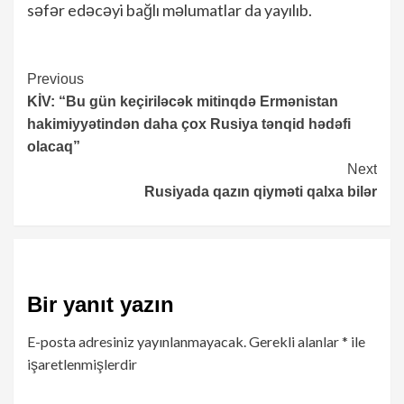
səfər edəcəyi bağlı məlumatlar da yayılıb.
Continue
Previous
KİV: “Bu gün keçiriləcək mitinqdə Ermənistan
Reading
hakimiyyətindən daha çox Rusiya tənqid hədəfi
olacaq”
Next
Rusiyada qazın qiyməti qalxa bilər
Bir yanıt yazın
E-posta adresiniz yayınlanmayacak.
Gerekli alanlar
*
ile
işaretlenmişlerdir