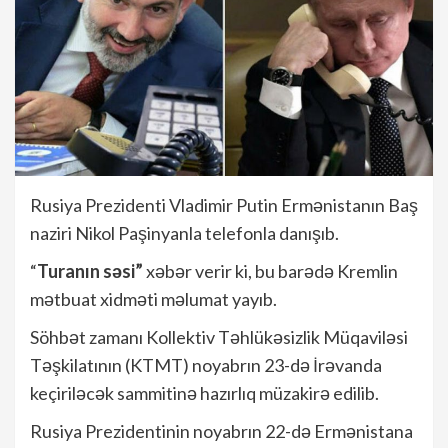
Rusiya Prezidenti Vladimir Putin Ermənistanın Baş
naziri Nikol Paşinyanla telefonla danışıb.
“
Turanın səsi”
xəbər verir ki, bu barədə Kremlin
mətbuat xidməti məlumat yayıb.
Söhbət zamanı Kollektiv Təhlükəsizlik Müqaviləsi
Təşkilatının (KTMT) noyabrın 23-də İrəvanda
keçiriləcək sammitinə hazırlıq müzakirə edilib.
Rusiya Prezidentinin noyabrın 22-də Ermənistana