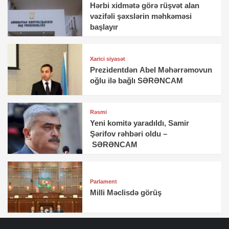
Hərbi xidmətə görə rüşvət alan
vəzifəli şəxslərin məhkəməsi
başlayır
Xarici siyasət
Prezidentdən Abel Məhərrəmovun
oğlu ilə bağlı SƏRƏNCAM
Rəsmi
Yeni komitə yaradıldı, Samir
Şərifov rəhbəri oldu –
SƏRƏNCAM
Parlament
Milli Məclisdə görüş