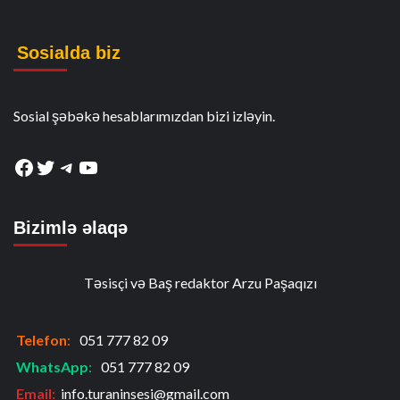
Sosialda biz
Sosial şəbəkə hesablarımızdan bizi izləyin.
Facebook
Twitter
Telegram
YouTube
Bizimlə əlaqə
Təsisçi və Baş redaktor Arzu Paşaqızı
Telefon
:
051 777 82 09
WhatsApp
:
051 777 82 09
Email:
info.turaninsesi@gmail.com