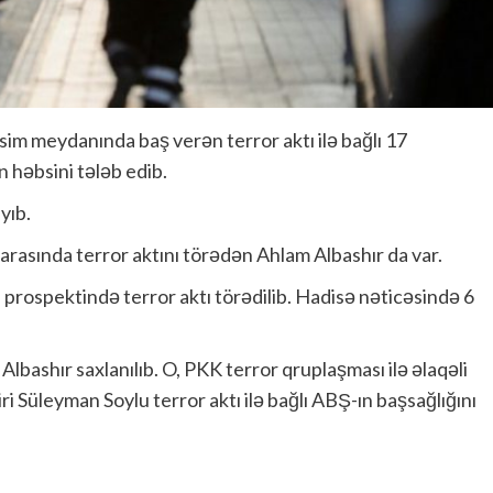
im meydanında baş verən terror aktı ilə bağlı 17
n həbsini tələb edib.
yıb.
 arasında terror aktını törədən Ahlam Albashır da var.
l prospektində terror aktı törədilib. Hadisə nəticəsində 6
lbashır saxlanılıb. O, PKK terror qruplaşması ilə əlaqəli
iri Süleyman Soylu terror aktı ilə bağlı ABŞ-ın başsağlığını