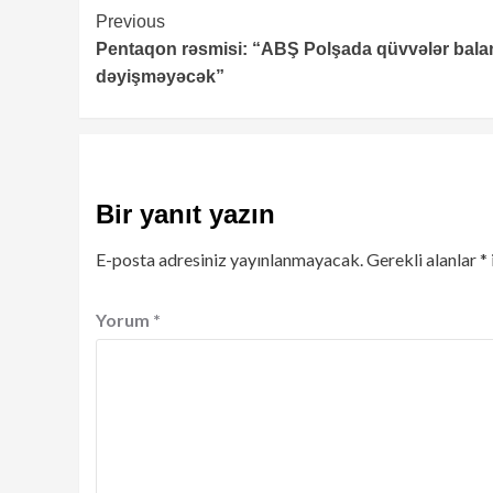
Continue
Previous
Pentaqon rəsmisi: “ABŞ Polşada qüvvələr bala
Reading
dəyişməyəcək”
Bir yanıt yazın
E-posta adresiniz yayınlanmayacak.
Gerekli alanlar
*
Yorum
*