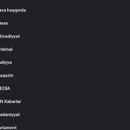
ava haqqında
dman
tisadiyyat
riminal
aliyyə
aqazin
EDİA
N Xəbərlər
ədəniyyət
arlament