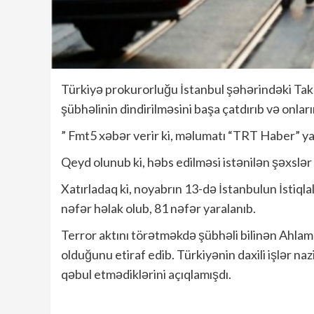
Türkiyə prokurorluğu İstanbul şəhərindəki Taks
şübhəlinin dindirilməsini başa çatdırıb və onları
” Fmt5 xəbər verir ki, məlumatı “TRT Haber” ya
Qeyd olunub ki, həbs edilməsi istənilən şəxslər
Xatırladaq ki, noyabrın 13-də İstanbulun İstiqla
nəfər həlak olub, 81 nəfər yaralanıb.
Terror aktını törətməkdə şübhəli bilinən Ahlam A
olduğunu etiraf edib. Türkiyənin daxili işlər naz
qəbul etmədiklərini açıqlamışdı.