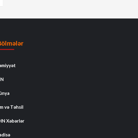
Bölmələr
əmiyyət
İN
ünya
m və Təhsil
HN Xəbərlər
adisə