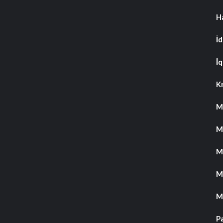
H
İ
İq
K
M
M
M
M
M
P