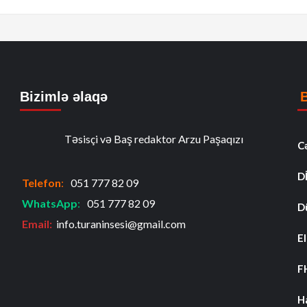
Bizimlə əlaqə
Təsisçi və Baş redaktor Arzu Paşaqızı
C
D
Telefon
:
051 777 82 09
WhatsApp
:
051 777 82 09
D
Email:
info.turaninsesi@gmail.com
El
F
H