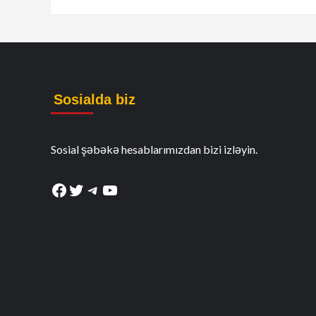
Sosialda biz
Sosial şəbəkə hesablarımızdan bizi izləyin.
Facebook
Twitter
Telegram
YouTube