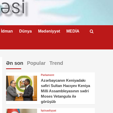
İdman
Dünya
Mədəniyyət
MEDİA
Ən son
Popular
Trend
Parlament
Azərbaycanın Keniyadakı
səfiri Sultan Hacıyev Keniya
Milli Assambleyasının sədri
Moses Vetangula ilə
görüşüb
İqtisadiyyat