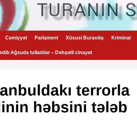
Cəmiyyət
Parlament
Xüsusi Buraxılış
Kriminal
 edib Ağsuda tulladılar – Dəhşətli cinayət
anbuldakı terrorla
inin həbsini tələb