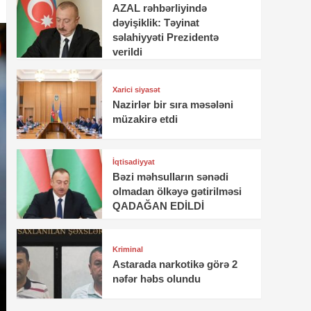
AZAL rəhbərliyində
dəyişiklik: Təyinat
səlahiyyəti Prezidentə
verildi
Xarici siyasət
Nazirlər bir sıra məsələni
müzakirə etdi
İqtisadiyyat
Bəzi məhsulların sənədi
olmadan ölkəyə gətirilməsi
QADAĞAN EDİLDİ
Kriminal
Astarada narkotikə görə 2
nəfər həbs olundu