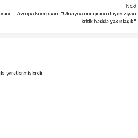
Next
nsını
Avropa komissarı: “Ukrayna enerjisinə dəyən ziyan
kritik həddə yaxınlaşıb”
ile işaretlenmişlerdir