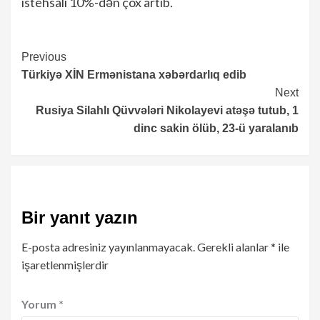
istehsalı 10%-dən çox artıb.
Continue
Previous
Türkiyə XİN Ermənistana xəbərdarlıq edib
Reading
Next
Rusiya Silahlı Qüvvələri Nikolayevi atəşə tutub, 1
dinc sakin ölüb, 23-ü yaralanıb
Bir yanıt yazın
E-posta adresiniz yayınlanmayacak.
Gerekli alanlar
*
ile
işaretlenmişlerdir
Yorum
*