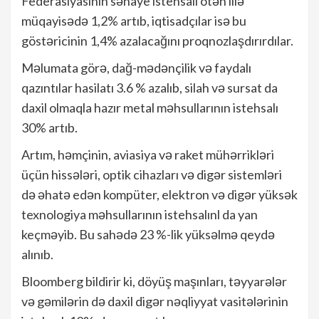
Federasiyasının sənaye istehsalı ötən illə
müqayisədə 1,2% artıb, iqtisadçılar isə bu
göstəricinin 1,4% azalacağını proqnozlaşdırırdılar.
Məlumata görə, dağ-mədənçilik və faydalı
qazıntılar hasilatı 3.6 % azalıb, silah və sursat da
daxil olmaqla hazır metal məhsullarının istehsalı
30% artıb.
Artım, həmçinin, aviasiya və raket mühərrikləri
üçün hissələri, optik cihazları və digər sistemləri
də əhatə edən kompüter, elektron və digər yüksək
texnologiya məhsullarının istehsalınl da yan
keçməyib. Bu sahədə 23 %-lik yüksəlmə qeydə
alınıb.
Bloomberg bildirir ki, döyüş maşınları, təyyarələr
və gəmilərin də daxil digər nəqliyyat vasitələrinin