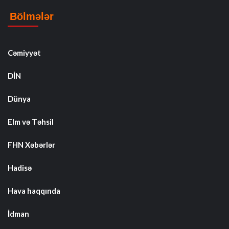
Bölmələr
Cəmiyyət
DİN
Dünya
Elm və Təhsil
FHN Xəbərlər
Hadisə
Hava haqqında
İdman