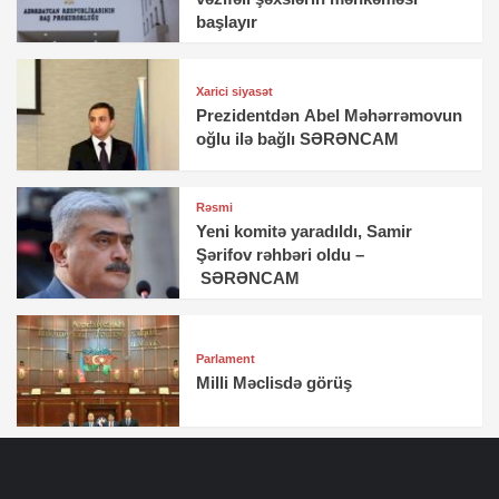
başlayır
Xarici siyasət
Prezidentdən Abel Məhərrəmovun
oğlu ilə bağlı SƏRƏNCAM
Rəsmi
Yeni komitə yaradıldı, Samir
Şərifov rəhbəri oldu –
SƏRƏNCAM
Parlament
Milli Məclisdə görüş