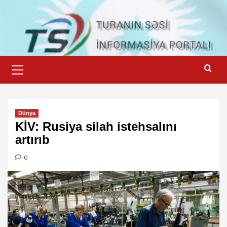
Skip
to
content
Primary
Menu
Dünya
KİV: Rusiya silah istehsalını
artırıb
0