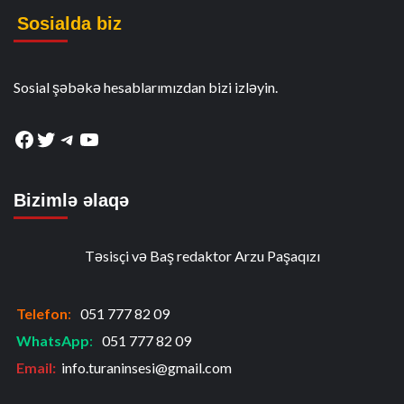
Sosialda biz
Sosial şəbəkə hesablarımızdan bizi izləyin.
Facebook
Twitter
Telegram
YouTube
Bizimlə əlaqə
Təsisçi və Baş redaktor Arzu Paşaqızı
Telefon
:
051 777 82 09
WhatsApp
:
051 777 82 09
Email:
info.turaninsesi@gmail.com