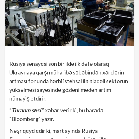
Rusiya sənayesi son bir ildə ilk dəfə olaraq
Ukraynaya qarşı müharibə səbəbindən xərclərin
artması fonunda hərbi istehsal ilə əlaqəli sektorun
yüksəlməsi sayəsində gözlənilmədən artım
nümayiş etdirir.
“
Turanın səsi
” xəbər verir ki, bu barədə
“Bloomberg” yazır.
Nəşr qeyd edir ki, mart ayında Rusiya