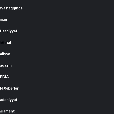
ava haqqında
dman
tisadiyyat
riminal
aliyyə
aqazin
EDİA
N Xəbərlər
ədəniyyət
arlament