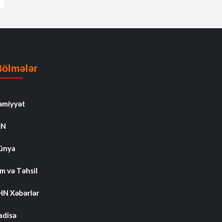
Bölmələr
əmiyyət
İN
ünya
m və Təhsil
HN Xəbərlər
adisə