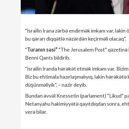
“İsrailin İrana zərbə endirmək imkanı var, lakin
bu qərarı diqqətlə nəzərdən keçirməli olacaq”.
“
Turanın səsi”
“The Jerusalem Post” qəzetinə is
Benni Qants bildirib.
“İsrailin İranda hərəkət etmək imkanı var. Bizim
Biz bu ehtimala hazırlaşmalıyıq, lakin hərəkət
düşünməliyik”, – nazir deyib.
Bundan əvvəl Knessetin (parlament) “Likud” pa
Netanyahu hakimiyyətə qayıtdıqdan sonra, ehti
verə bilər.