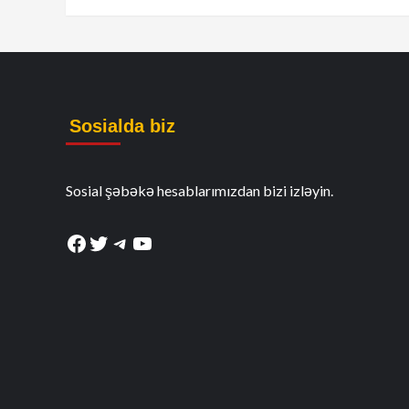
Sosialda biz
Sosial şəbəkə hesablarımızdan bizi izləyin.
Facebook
Twitter
Telegram
YouTube