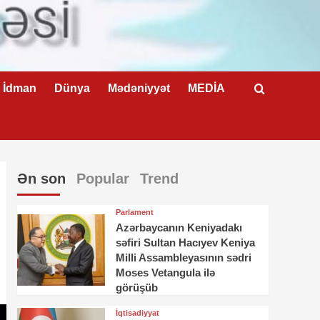
İdman
Dünya
Mədəniyyət
MEDİA
Ən son
Popular
Trend
Parlament
Azərbaycanın Keniyadakı
səfiri Sultan Hacıyev Keniya
Milli Assambleyasının sədri
Moses Vetangula ilə
görüşüb
İqtisadiyyat