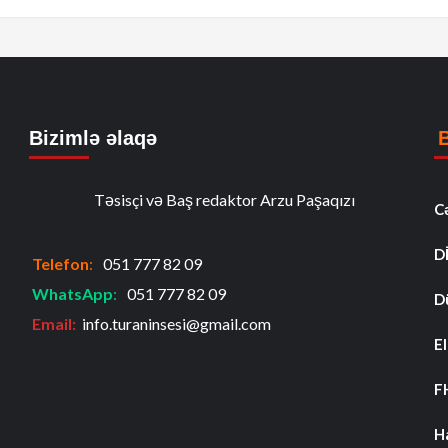
Bizimlə əlaqə
Təsisçi və Baş redaktor Arzu Paşaqızı
C
D
Telefon
:
051 777 82 09
WhatsApp
:
051 777 82 09
D
Email:
info.turaninsesi@gmail.com
El
F
H