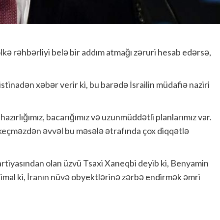
 ölkə rəhbərliyi belə bir addım atmağı zəruri hesab edərsə,
tinadən xəbər verir ki, bu barədə İsrailin müdafiə naziri
 hazırlığımız, bacarığımız və uzunmüddətli planlarımız var.
ə keçməzdən əvvəl bu məsələ ətrafında çox diqqətlə
rtiyasından olan üzvü Tsaxi Xaneqbi deyib ki, Benyamin
mal ki, İranın nüvə obyektlərinə zərbə endirmək əmri