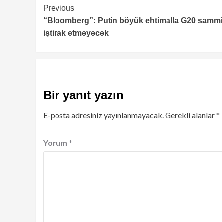
Continue
Previous
“Bloomberg”: Putin böyük ehtimalla G20 sammi
Reading
iştirak etməyəcək
Bir yanıt yazın
E-posta adresiniz yayınlanmayacak.
Gerekli alanlar
*
Yorum
*