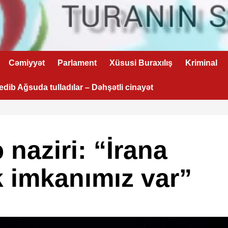
Cəmiyyət
Parlament
Xüsusi Buraxılış
Kriminal
 edib Ağsuda tulladılar – Dəhşətli cinayət
 naziri: “İrana
 imkanımız var”