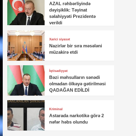
AZAL rəhbərliyində
dəyişiklik: Təyinat
səlahiyyəti Prezidentə
verildi
Xarici siyasət
Nazirlər bir sıra məsələni
müzakirə etdi
İqtisadiyyat
Bəzi məhsulların sənədi
olmadan ölkəyə gətirilməsi
QADAĞAN EDİLDİ
Kriminal
Astarada narkotikə görə 2
nəfər həbs olundu