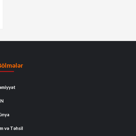
Bölmələr
əmiyyət
İN
ünya
m və Təhsil