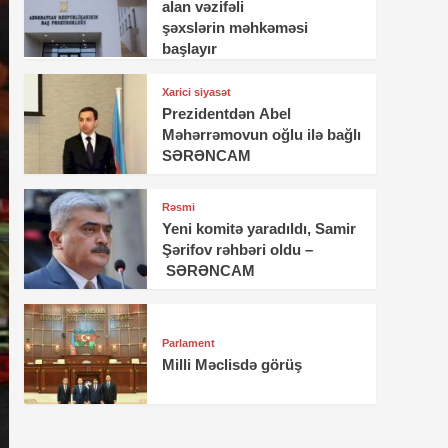
alan vəzifəli
şəxslərin məhkəməsi
başlayır
Xarici siyasət
Prezidentdən Abel
Məhərrəmovun oğlu ilə bağlı
SƏRƏNCAM
Rəsmi
Yeni komitə yaradıldı, Samir
Şərifov rəhbəri oldu –
SƏRƏNCAM
Parlament
Milli Məclisdə görüş