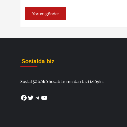
Sosialda biz
Sosial şəbəkə hesablarımızdan bizi izləyin.
Facebook
Twitter
Telegram
YouTube