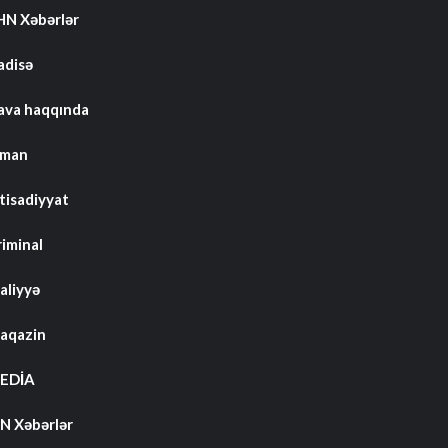
HN Xəbərlər
adisə
ava haqqında
dman
tisadiyyat
riminal
aliyyə
aqazin
EDİA
N Xəbərlər