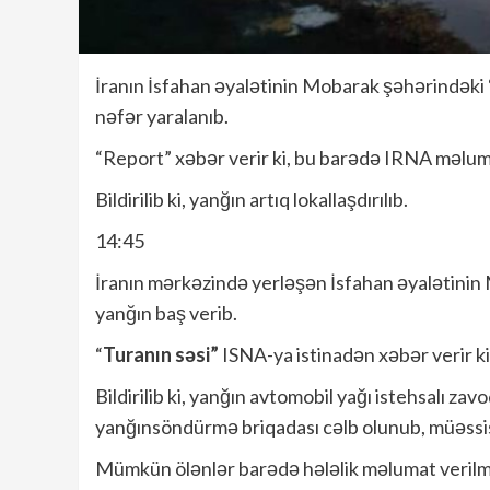
İranın İsfahan əyalətinin Mobarak şəhərindəki
nəfər yaralanıb.
“Report” xəbər verir ki, bu barədə IRNA məlum
Bildirilib ki, yanğın artıq lokallaşdırılıb.
14:45
İranın mərkəzində yerləşən İsfahan əyalətini
yanğın baş verib.
“
Turanın səsi”
ISNA-ya istinadən xəbər verir ki
Bildirilib ki, yanğın avtomobil yağı istehsalı 
yanğınsöndürmə briqadası cəlb olunub, müəssisən
Mümkün ölənlər barədə hələlik məlumat verilmi