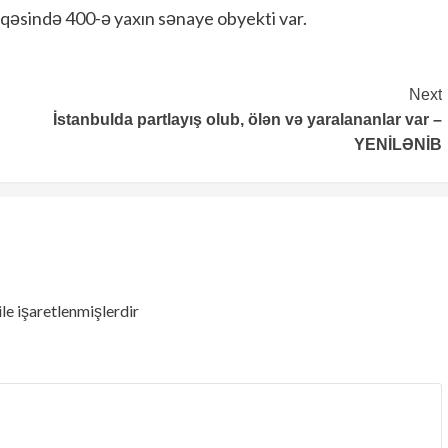
qəsində 400-ə yaxın sənaye obyekti var.
Next
İstanbulda partlayış olub, ölən və yaralananlar var –
YENİLƏNİB
ile işaretlenmişlerdir