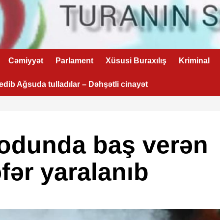
Cəmiyyət
Parlament
Xüsusi Buraxılış
Kriminal
 edib Ağsuda tulladılar – Dəhşətli cinayət
vodunda baş verən
fər yaralanıb