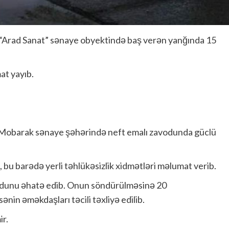
 “Arad Sanat” sənaye obyektində baş verən yanğında 15
at yayıb.
n Mobarak sənaye şəhərində neft emalı zavodunda güclü
, bu barədə yerli təhlükəsizlik xidmətləri məlumat verib.
zavodunu əhatə edib. Onun söndürülməsinə 20
in əməkdaşları təcili təxliyə edilib.
r.