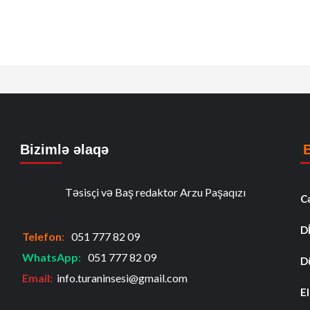
Bizimlə əlaqə
Təsisçi və Baş redaktor Arzu Paşaqızı
C
D
Telefon
:
051 777 82 09
WhatsApp
:
051 777 82 09
D
Email:
info.turaninsesi@gmail.com
El