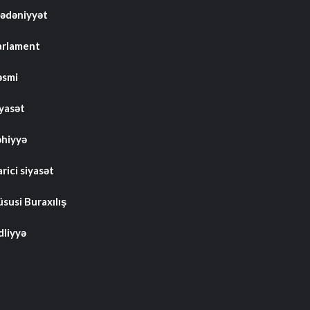
ədəniyyət
arlament
əsmi
iyasət
əhiyyə
rici siyasət
susi Buraxılış
dliyyə