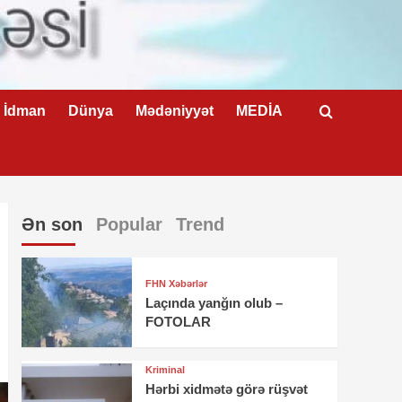
İdman
Dünya
Mədəniyyət
MEDİA
Ən son
Popular
Trend
FHN Xəbərlər
Laçında yanğın olub –
FOTOLAR
Kriminal
Hərbi xidmətə görə rüşvət