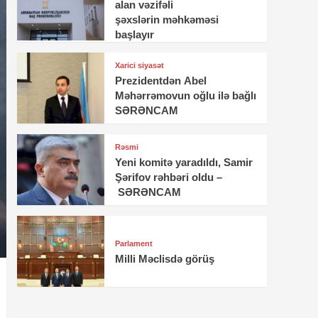
alan vəzifəli
şəxslərin məhkəməsi
başlayır
Xarici siyasət
Prezidentdən Abel
Məhərrəmovun oğlu ilə bağlı
SƏRƏNCAM
Rəsmi
Yeni komitə yaradıldı, Samir
Şərifov rəhbəri oldu –
SƏRƏNCAM
Parlament
Milli Məclisdə görüş