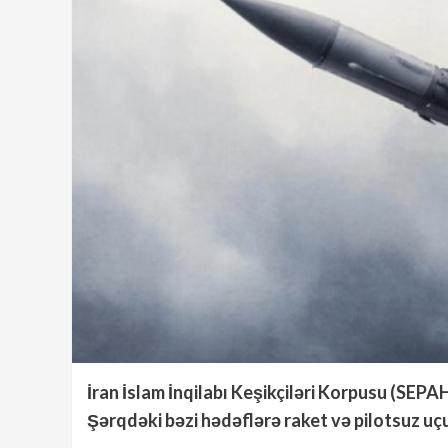
İran İslam İnqilabı Keşikçiləri Korpusu (SEP
Şərqdəki bəzi hədəflərə raket və pilotsuz uçuş