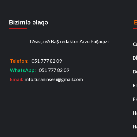
Bizimlə əlaqə
Təsisçi və Baş redaktor Arzu Paşaqızı
C
D
Telefon
:
051 777 82 09
WhatsApp
:
051 777 82 09
D
Email:
info.turaninsesi@gmail.com
El
F
H
H