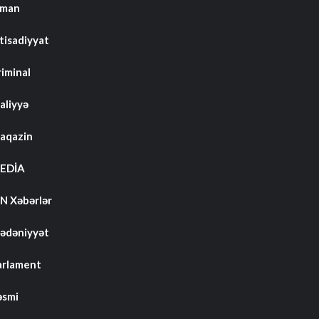
dman
tisadiyyat
riminal
aliyyə
aqazin
EDİA
N Xəbərlər
ədəniyyət
arlament
əsmi