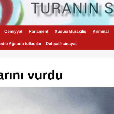
Cəmiyyət
Parlament
Xüsusi Buraxılış
Kriminal
 edib Ağsuda tulladılar – Dəhşətli cinayət
arını vurdu