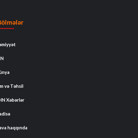
Bölmələr
əmiyyət
İN
ünya
m və Təhsil
HN Xəbərlər
adisə
ava haqqında