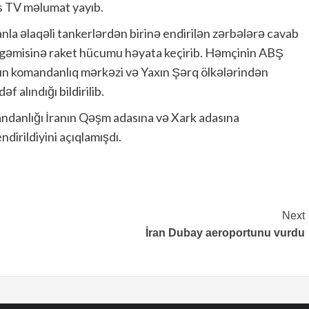
ss TV məlumat yayıb.
nla əlaqəli tankerlərdən birinə endirilən zərbələrə cavab
t gəmisinə raket hücumu həyata keçirib. Həmçinin ABŞ
n komandanlıq mərkəzi və Yaxın Şərq ölkələrindən
 alındığı bildirilib.
ndanlığı İranın Qəşm adasına və Xark adasına
dirildiyini açıqlamışdı.
Next
İran Dubay aeroportunu vurdu