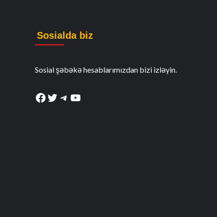
Sosialda biz
Sosial şəbəkə hesablarımızdan bizi izləyin.
Facebook
Twitter
Telegram
YouTube