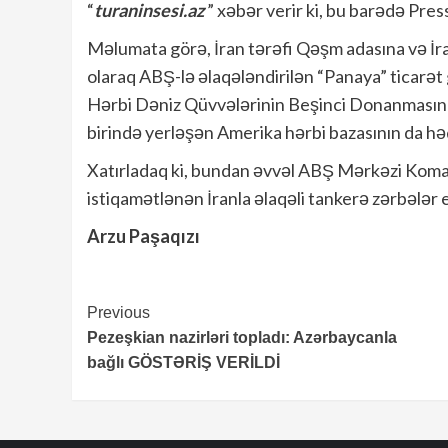
“
turaninsesi.az
” xəbər verir ki, bu barədə Pre
Məlumata görə, İran tərəfi Qəşm adasına və İra
olaraq ABŞ-lə əlaqələndirilən “Panaya” ticarə
Hərbi Dəniz Qüvvələrinin Beşinci Donanmasını
birində yerləşən Amerika hərbi bazasının da hədəf
Xatırladaq ki, bundan əvvəl ABŞ Mərkəzi Koma
istiqamətlənən İranla əlaqəli tankerə zərbələr en
Arzu Paşaqızı
Continue
Previous
Pezeşkian nazirləri topladı: Azərbaycanla
Reading
bağlı GÖSTƏRİŞ VERİLDİ