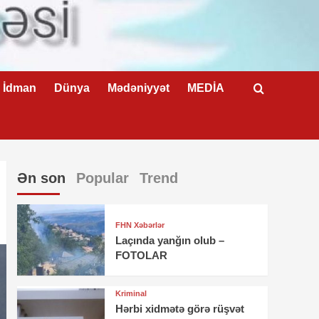
İdman
Dünya
Mədəniyyət
MEDİA
Ən son
Popular
Trend
FHN Xəbərlər
Laçında yanğın olub –
FOTOLAR
Kriminal
Hərbi xidmətə görə rüşvət