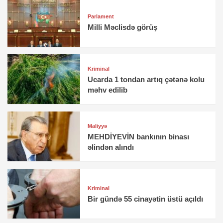
Parlament
Milli Məclisdə görüş
Kriminal
Ucarda 1 tondan artıq çətənə kolu
məhv edilib
Maliyyə
MEHDİYEVİN bankının binası
əlindən alındı
Kriminal
Bir gündə 55 cinayətin üstü açıldı