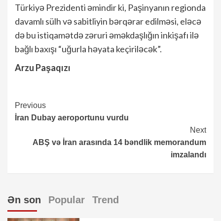
Türkiyə Prezidenti əmindir ki, Paşinyanın regionda
davamlı sülh və sabitliyin bərqərar edilməsi, eləcə
də bu istiqamətdə zəruri əməkdaşlığın inkişafı ilə
bağlı baxışı “uğurla həyata keçiriləcək”.
Arzu Paşaqızı
Continue
Previous
İran Dubay aeroportunu vurdu
Reading
Next
ABŞ və İran arasında 14 bəndlik memorandum
imzalandı
Ən son
Popular
Trend