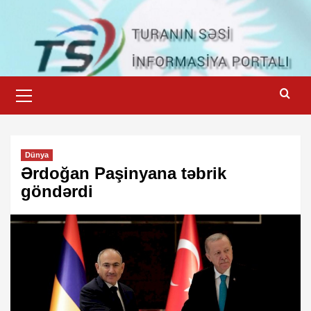
Skip
to
content
Primary
Menu
Dünya
Ərdoğan Paşinyana təbrik
göndərdi