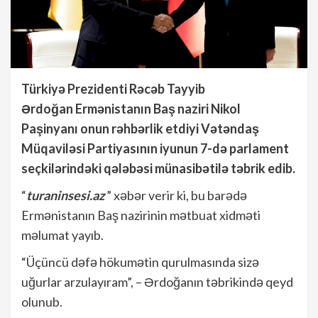
Türkiyə Prezidenti Rəcəb Tayyib
Ərdoğan Ermənistanın Baş naziri Nikol
Paşinyanı onun rəhbərlik etdiyi Vətəndaş
Müqaviləsi Partiyasının iyunun 7-də parlament
seçkilərindəki qələbəsi münasibətilə təbrik edib.
“
turaninsesi.az
” xəbər verir ki, bu barədə
Ermənistanın Baş nazirinin mətbuat xidməti
məlumat yayıb.
“Üçüncü dəfə hökumətin qurulmasında sizə
uğurlar arzulayıram”, – Ərdoğanın təbrikində qeyd
olunub.