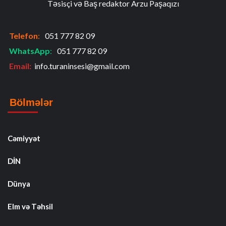
Təsisçi və Baş redaktor Arzu Paşaqızı
Telefon
:
051 777 82 09
WhatsApp
:
051 777 82 09
Email:
info.turaninsesi@gmail.com
Bölmələr
Cəmiyyət
DİN
Dünya
Elm və Təhsil