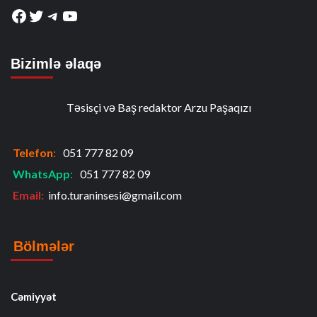
Facebook
Twitter
Telegram
YouTube
Bizimlə əlaqə
Təsisçi və Baş redaktor Arzu Paşaqızı
Telefon
:
051 777 82 09
WhatsApp
:
051 777 82 09
Email:
info.turaninsesi@gmail.com
Bölmələr
Cəmiyyət