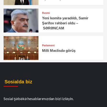
Rəsmi
Yeni komitə yaradıldı, Samir
Şərifov rəhbəri oldu –
SƏRƏNCAM
Parlament
Milli Məclisdə görüş
Sosialda biz
Sosial şəbəkə hesablarımızdan bizi izləyin.