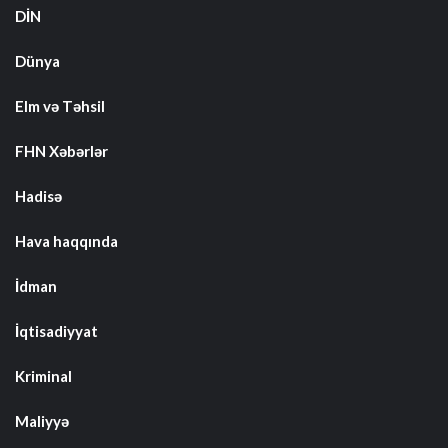
DİN
Dünya
Elm və Təhsil
FHN Xəbərlər
Hadisə
Hava haqqında
İdman
İqtisadiyyat
Kriminal
Maliyyə