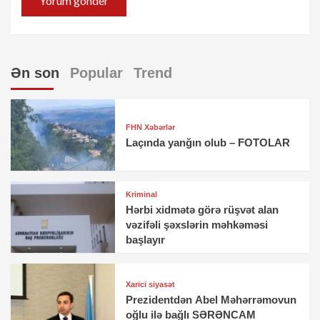
Ən son
Popular
Trend
FHN Xəbərlər
Laçında yanğın olub – FOTOLAR
Kriminal
Hərbi xidmətə görə rüşvət alan
vəzifəli şəxslərin məhkəməsi
başlayır
Xarici siyasət
Prezidentdən Abel Məhərrəmovun
oğlu ilə bağlı SƏRƏNCAM