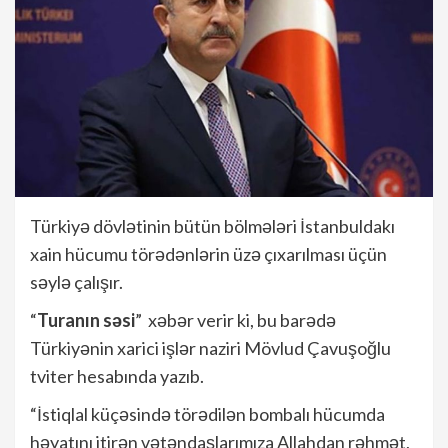
Türkiyə dövlətinin bütün bölmələri İstanbuldakı
xain hücumu törədənlərin üzə çıxarılması üçün
səylə çalışır.
“
Turanın səsi
” xəbər verir ki, bu barədə
Türkiyənin xarici işlər naziri Mövlud Çavuşoğlu
tviter hesabında yazıb.
“İstiqlal küçəsində törədilən bombalı hücumda
həyatını itirən vətəndaşlarımıza Allahdan rəhmət,