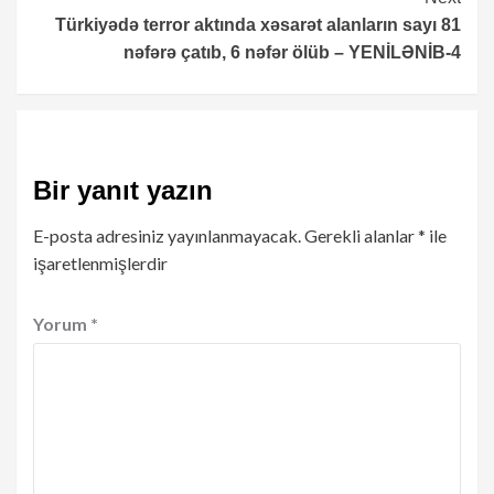
Türkiyədə terror aktında xəsarət alanların sayı 81
nəfərə çatıb, 6 nəfər ölüb – YENİLƏNİB-4
Bir yanıt yazın
E-posta adresiniz yayınlanmayacak.
Gerekli alanlar
*
ile
işaretlenmişlerdir
Yorum
*