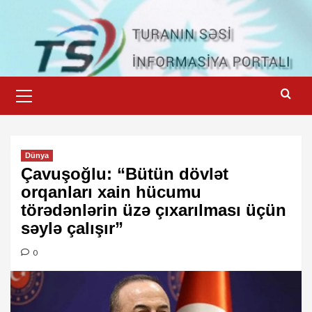
Skip
to
content
Primary
Menu
Dünya
Çavuşoğlu: “Bütün dövlət
orqanları xain hücumu
törədənlərin üzə çıxarılması üçün
səylə çalışır”
0