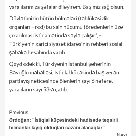
yaralılarımıza şəfalar diləyirəm. Başımız sağ olsun.
Dövlətimizin bütün bölmələri (təhlükəsizlik
orqanları – red) bu xain hücumu törədənlərin üzə
çıxarılması istiqamətində səylə çalışır”, –
Türkiyənin xarici siyasət idarəsinin rəhbəri sosial
şəbəkə hesabında yazıb.
Qeyd edək ki, Türkiyənin İstanbul şəhərinin
Bəyoğlu məhəlləsi, İstiqlal küçəsində baş verən
partlayış nəticəsində ölənlərin sayı 6 nəfərə,
yaralıların sayı 53-ə çatıb.
Continue
Previous
Ərdoğan: “İstiqlal küçəsindəki hadisədə təqsirli
Reading
bilinənlər layiq olduqları cəzanı alacaqlar”
Next