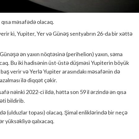
n qısa məsafədə olacaq.
erir ki, Yupiter, Yer və Günəş sentyabrın 26-da bir xəttə
 Günəşə ən yaxın nöqtəsinə (perihelion) yaxın, səma
aq. Bu iki hadisənin üst-üstə düşməsi Yupiterin böyük
 baş verir və Yerlə Yupiter arasındakı məsafənin də
zalması ilə diqqət çəkir.
ə nəinki 2022-ci ildə, hətta son 59 il ərzində ən qısa
i bildirib.
 (ulduzlar topası) olacaq. Şimal enliklərində bir neçə
ər yüksəkliyə qalxacaq.