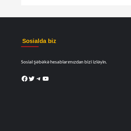
Sosialda biz
Sosial şəbəkə hesablarımızdan bizi izləyin.
Facebook
Twitter
Telegram
YouTube