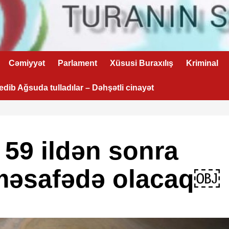
Cəmiyyət
Parlament
Xüsusi Buraxılış
Kriminal
 edib Ağsuda tulladılar – Dəhşətli cinayət
 59 ildən sonra
 məsafədə olacaq￼