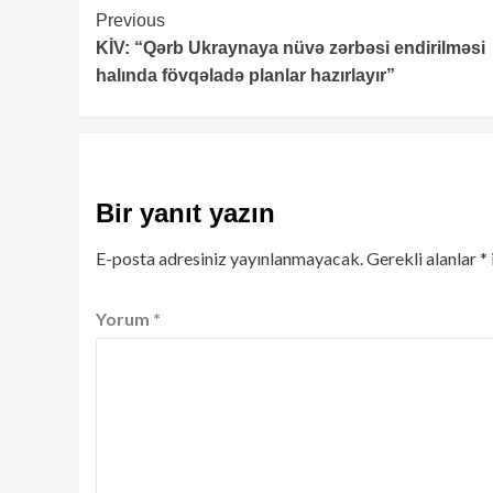
Continue
Previous
KİV: “Qərb Ukraynaya nüvə zərbəsi endirilməsi
Reading
halında fövqəladə planlar hazırlayır”
Bir yanıt yazın
E-posta adresiniz yayınlanmayacak.
Gerekli alanlar
*
Yorum
*