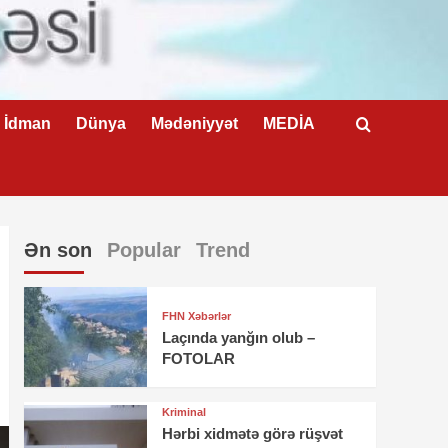
İdman
Dünya
Mədəniyyət
MEDİA
Ən son
Popular
Trend
FHN Xəbərlər
Laçında yanğın olub –
FOTOLAR
Kriminal
Hərbi xidmətə görə rüşvət