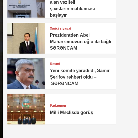
alan vəzifəli
şəxslərin məhkəməsi
başlayır
Xarici siyasət
Prezidentdən Abel
Məhərrəmovun oğlu ilə bağlı
SƏRƏNCAM
Rəsmi
Yeni komitə yaradıldı, Samir
Şərifov rəhbəri oldu –
SƏRƏNCAM
Parlament
Milli Məclisdə görüş