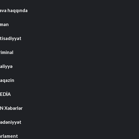
ava haqqında
dman
tisadiyyat
riminal
aliyyə
aqazin
EDİA
N Xəbərlər
ədəniyyət
arlament