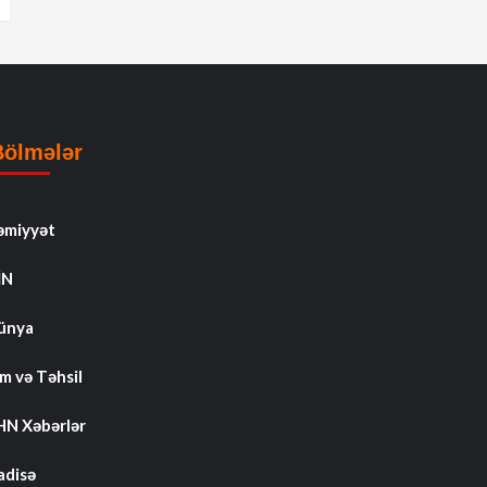
Bölmələr
əmiyyət
İN
ünya
m və Təhsil
HN Xəbərlər
adisə