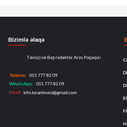
Bizimlə əlaqə
Təsisçi və Baş redaktor Arzu Paşaqızı
C
D
Telefon
:
051 777 82 09
WhatsApp
:
051 777 82 09
D
Email:
info.turaninsesi@gmail.com
El
F
H