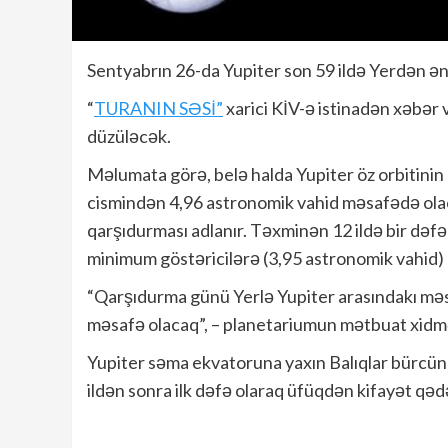
Sentyabrın 26-da Yupiter son 59 ildə Yerdən ə
“
TURANIN SƏSİ”
xarici KİV-ə istinadən xəbər v
düzüləcək.
Məlumata görə, belə halda Yupiter öz orbitinin
cismindən 4,96 astronomik vahid məsafədə olac
qarşıdurması adlanır. Təxminən 12 ildə bir dəfə
minimum göstəricilərə (3,95 astronomik vahid) a
“Qarşıdurma günü Yerlə Yupiter arasındakı məsaf
məsafə olacaq”, – planetariumun mətbuat xidmət
Yupiter səma ekvatoruna yaxın Balıqlar bürcündə
ildən sonra ilk dəfə olaraq üfüqdən kifayət qəd