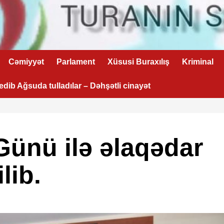
Cəmiyyət
Parlament
Xüsusi Buraxılış
Kriminal
 edib Ağsuda tulladılar – Dəhşətli cinayət
Günü ilə əlaqədar
lib.