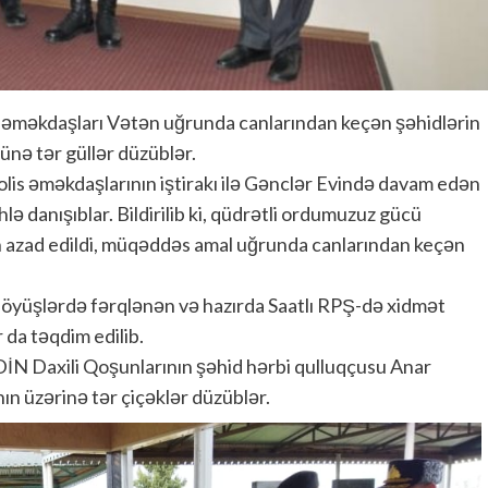
və əməkdaşları Vətən uğrunda canlarından keçən şəhidlərin
ünə tər güllər düzüblər.
polis əməkdaşlarının iştirakı ilə Gənclər Evində davam edən
ə danışıblar. Bildirilib ki, qüdrətli ordumuzuz gücü
zın azad edildi, müqəddəs amal uğrunda canlarından keçən
öyüşlərdə fərqlənən və hazırda Saatlı RPŞ-də xidmət
 da təqdim edilib.
 DİN Daxili Qoşunlarının şəhid hərbi qulluqçusu Anar
n üzərinə tər çiçəklər düzüblər.