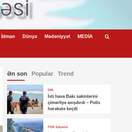
İdman
Dünya
Mədəniyyət
MEDİA
Ən son
Popular
Trend
DİN
İsti hava Bakı sakinlərini
çimərliyə axışdırdı – Polis
hərəkətə keçdi
FHN Xəbərlər