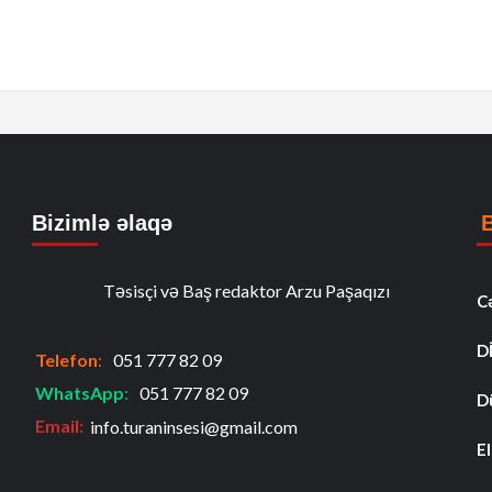
Bizimlə əlaqə
Təsisçi və Baş redaktor Arzu Paşaqızı
C
D
Telefon
:
051 777 82 09
WhatsApp
:
051 777 82 09
D
Email:
info.turaninsesi@gmail.com
El