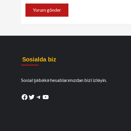
Sosialda biz
Sosial şəbəkə hesablarımızdan bizi izləyin.
Facebook
Twitter
Telegram
YouTube