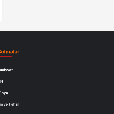
Bölmələr
əmiyyət
İN
ünya
m və Təhsil