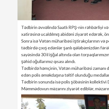
Tədbirin əvvəlində Saatlı RPŞ-nin rəhbərliyi 
xatirəsinə ucaldılmış abidəni ziyarət edərək, ön
Sonra isə Vətən müharibəsi iştirakçılarının və 
tədbirdə çıxış edənlər şanlı qələbəmizdən fərəhl
sayəsində 30 il işğal altında olan torpaqlarımı
şəhid oğullarımız qısası alındı.
Tədbirdə həmçinin, Vətən müharibəsi zamanı d
edən polis əməkdaşına təltif olunduğu medallar
Tədbirin sonunda isə polis şöbəsinin kollektivi
Məmmədovun məzarını ziyarət ediblər, məzarını