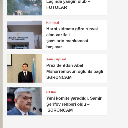
Laçında yanğın olub –
FOTOLAR
Kriminal
Hərbi xidmətə görə rüşvət
alan vəzifəli
şəxslərin məhkəməsi
başlayır
Xarici siyasət
Prezidentdən Abel
Məhərrəmovun oğlu ilə bağlı
SƏRƏNCAM
Rəsmi
Yeni komitə yaradıldı, Samir
Şərifov rəhbəri oldu –
SƏRƏNCAM