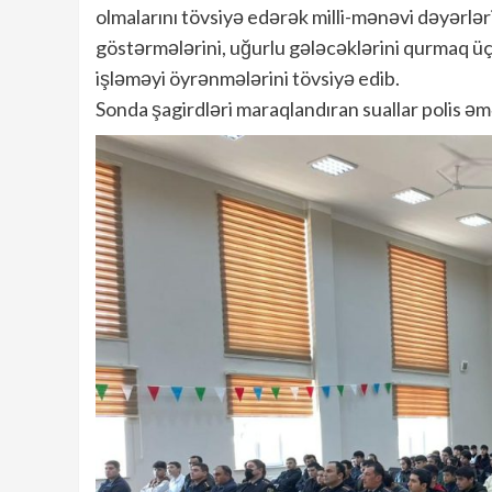
olmalarını tövsiyə edərək milli-mənəvi dəyərlər
göstərmələrini, uğurlu gələcəklərini qurmaq üçün
işləməyi öyrənmələrini tövsiyə edib.
Sonda şagirdləri maraqlandıran suallar polis əm