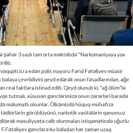
ilə şəhər 3 saylı tam orta məktəbdə “Narkomaniyaya yox
ilib.
üvəqqəti icra edən polis mayoru Fərid Fətəliyev müasir
bəlaya çevrildiyini qeyd edərək onun fəsadlarından, ağır
n real faktlara istinad edib. Qeyd olunub ki, “ağ ölüm”lə
e tutmalı, xüsusən gənclərimizə onun zərərləri barədə
rədə məlumatlı olsunlar. Ölkəmizdə hüquq-mühafizə
 tədbirlərin görüldüyünü, narkotik vasitələrin qanunsuz
dilərək məsuliyyətə cəlb olunmaları istiqamətində uğurlu
an F.Fətəliyev gənclərə bu bəladan hər zaman uzaq