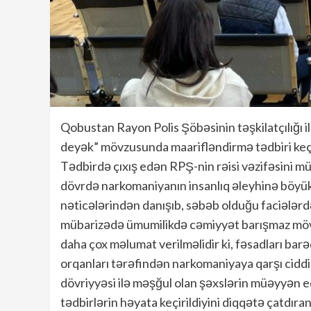
Qobustan Rayon Polis Şöbəsinin təşkilatçılığı 
deyək” mövzusunda maarifləndirmə tədbiri keçir
Tədbirdə çıxış edən RPŞ-nin rəisi vəzifəsini m
dövrdə narkomaniyanın insanlıq əleyhinə böyük 
nəticələrindən danışıb, səbəb olduğu faciələrdə
mübarizədə ümumilikdə cəmiyyət barışmaz mövq
daha çox məlumat verilməlidir ki, fəsadları ba
orqanları tərəfindən narkomaniyaya qarşı ciddi
dövriyyəsi ilə məşğul olan şəxslərin müəyyən e
tədbirlərin həyata keçirildiyini diqqətə çatdır