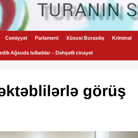
Cəmiyyət
Parlament
Xüsusi Buraxılış
Kriminal
 edib Ağsuda tulladılar – Dəhşətli cinayət
təblilərlə görüş