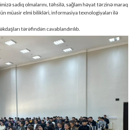
imizə sadiq olmalarını, təhsilə, sağlam həyat tərzinə maraq
 müasir elmi bilikləri, informasiya texnologiyaları ilə
əkdaşları tərəfindən cavablandırılıb.