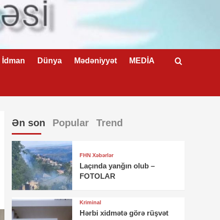
İdman
Dünya
Mədəniyyət
MEDİA
Ən son
Popular
Trend
FHN Xəbərlər
Laçında yanğın olub –
FOTOLAR
Kriminal
Hərbi xidmətə görə rüşvət