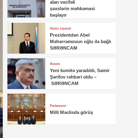
alan vəzifəli
şəxslərin məhkəməsi
başlayır
Xarici siyasət
Prezidentdən Abel
Məhərrəmovun oğlu ilə bağlı
SƏRƏNCAM
Rəsmi
Yeni komitə yaradıldı, Samir
Şərifov rəhbəri oldu –
SƏRƏNCAM
Parlament
Milli Məclisdə görüş