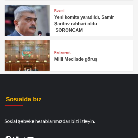
Rəsmi
Yeni komitə yaradıldı, Samir
Şərifov rəhbəri oldu –
SƏRƏNCAM
Parlament
Milli Məclisdə görüş
Sosialda biz
Sosial şəbəkə hesablarımızdan bizi izləyin.