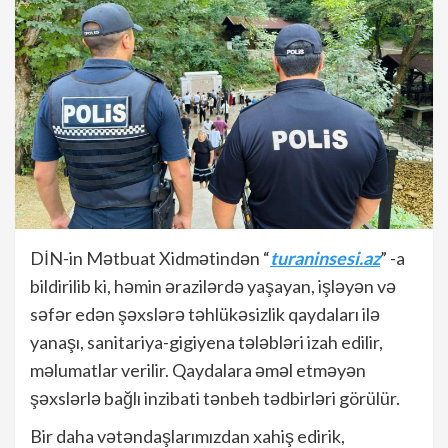
DİN-in Mətbuat Xidmətindən “
turaninsesi.az
” -a
bildirilib ki, həmin ərazilərdə yaşayan, işləyən və
səfər edən şəxslərə təhlükəsizlik qaydaları ilə
yanaşı, sanitariya-gigiyena tələbləri izah edilir,
məlumatlar verilir. Qaydalara əməl etməyən
şəxslərlə bağlı inzibati tənbeh tədbirləri görülür.
Bir daha vətəndaşlarımızdan xahiş edirik,