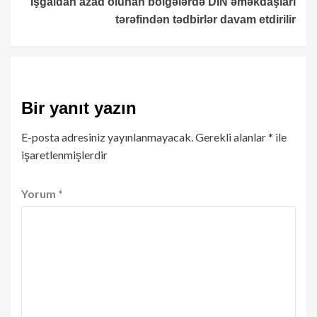
İşğaldan azad olunan bölgələrdə DİN əməkdaşları
tərəfindən tədbirlər davam etdirilir
Bir yanıt yazın
E-posta adresiniz yayınlanmayacak.
Gerekli alanlar
*
ile
işaretlenmişlerdir
Yorum
*