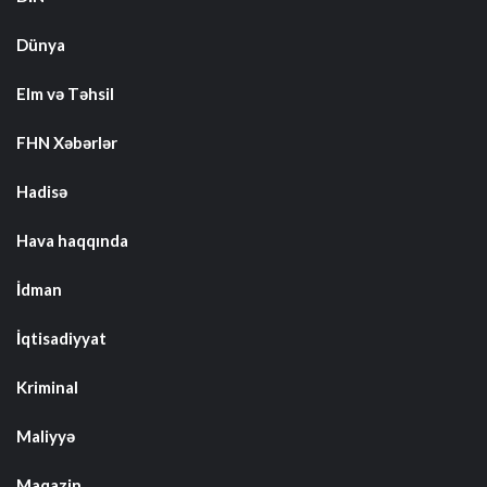
Dünya
Elm və Təhsil
FHN Xəbərlər
Hadisə
Hava haqqında
İdman
İqtisadiyyat
Kriminal
Maliyyə
Maqazin