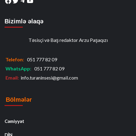
Facebook
Twitter
Telegram
YouTube
Bizimlə əlaqə
Təsisçi və Baş redaktor Arzu Paşaqızı
Telefon
:
051 777 82 09
WhatsApp
:
051 777 82 09
Email:
info.turaninsesi@gmail.com
Bölmələr
Cəmiyyət
DİN