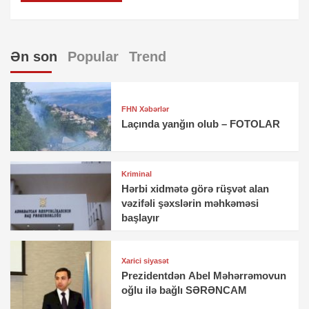
Ən son
Popular
Trend
FHN Xəbərlər
Laçında yanğın olub – FOTOLAR
Kriminal
Hərbi xidmətə görə rüşvət alan
vəzifəli şəxslərin məhkəməsi
başlayır
Xarici siyasət
Prezidentdən Abel Məhərrəmovun
oğlu ilə bağlı SƏRƏNCAM