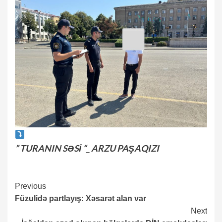
” TURANIN SƏSİ “_ ARZU PAŞAQIZI
Continue
Previous
Füzulidə partlayış: Xəsarət alan var
Reading
Next