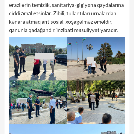
ərazilərin təmizlik, sanitariya-gigiyena qaydalarına
ciddi əməl etsinlər. Zibili, tullantıları urnalardan
kənara atmaq antisosial, xoşagəlməz əməldir,
qanunla qadağandır, inzibati məsuliyyət yaradır.