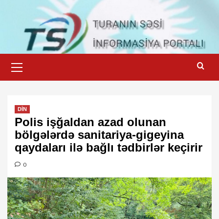
Skip
to
content
Primary
Menu
DİN
Polis işğaldan azad olunan
bölgələrdə sanitariya-gigeyina
qaydaları ilə bağlı tədbirlər keçirir
0