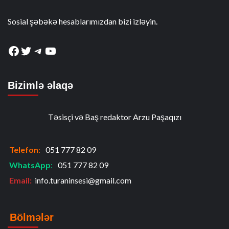
Sosial şəbəkə hesablarımızdan bizi izləyin.
Facebook
Twitter
Telegram
YouTube
Bizimlə əlaqə
Təsisçi və Baş redaktor Arzu Paşaqızı
Telefon
:
051 777 82 09
WhatsApp
:
051 777 82 09
Email:
info.turaninsesi@gmail.com
Bölmələr