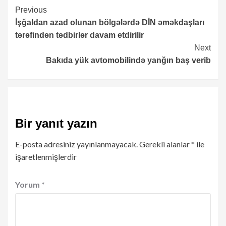
Continue
Previous
İşğaldan azad olunan bölgələrdə DİN əməkdaşları
Reading
tərəfindən tədbirlər davam etdirilir
Next
Bakıda yük avtomobilində yanğın baş verib
Bir yanıt yazın
E-posta adresiniz yayınlanmayacak.
Gerekli alanlar
*
ile
işaretlenmişlerdir
Yorum
*