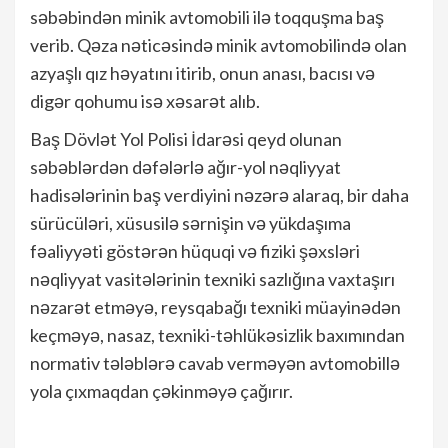
səbəbindən minik avtomobili ilə toqquşma baş
verib. Qəza nəticəsində minik avtomobilində olan
azyaşlı qız həyatını itirib, onun anası, bacısı və
digər qohumu isə xəsarət alıb.
Baş Dövlət Yol Polisi İdarəsi qeyd olunan
səbəblərdən dəfələrlə ağır-yol nəqliyyat
hadisələrinin baş verdiyini nəzərə alaraq, bir daha
sürücüləri, xüsusilə sərnişin və yükdaşıma
fəaliyyəti göstərən hüquqi və fiziki şəxsləri
nəqliyyat vasitələrinin texniki sazlığına vaxtaşırı
nəzarət etməyə, reysqabağı texniki müayinədən
keçməyə, nasaz, texniki-təhlükəsizlik baxımından
normativ tələblərə cavab verməyən avtomobillə
yola çıxmaqdan çəkinməyə çağırır.