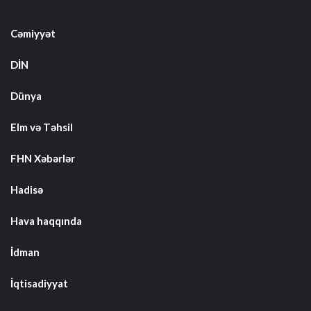
Cəmiyyət
DİN
Dünya
Elm və Təhsil
FHN Xəbərlər
Hadisə
Hava haqqında
İdman
İqtisadiyyat