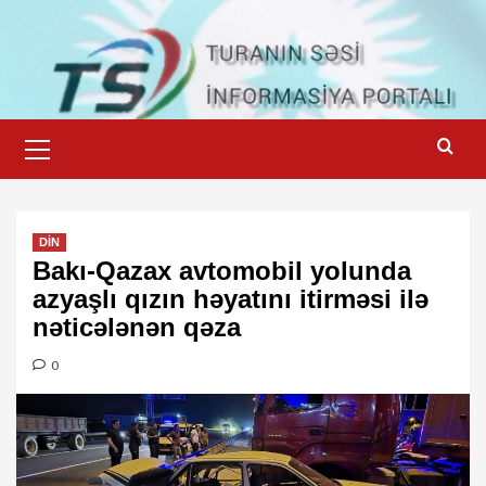
Skip
to
content
Primary
Menu
DİN
Bakı-Qazax avtomobil yolunda
azyaşlı qızın həyatını itirməsi ilə
nəticələnən qəza
0