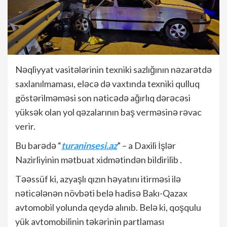
Nəqliyyat vasitələrinin texniki sazlığının nəzarətdə
saxlanılmaması, eləcə də vaxtında texniki qulluq
göstərilməməsi son nəticədə ağırlıq dərəcəsi
yüksək olan yol qəzalarının baş verməsinə rəvac
verir.
Bu barədə “
turaninsesi.az
” – a Daxili İşlər
Nazirliyinin mətbuat xidmətindən bildirilib .
Təəssüf ki, azyaşlı qızın həyatını itirməsi ilə
nəticələnən növbəti belə hadisə Bakı-Qazax
avtomobil yolunda qeydə alınıb. Belə ki, qoşqulu
yük avtomobilinin təkərinin partlaması