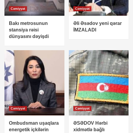
Cəmiyyət
Cəmiyyət
Bakı metrosunun
Əli Əsədov yeni qərar
stansiya rəisi
İMZALADI
dünyasını dəyişdi
Cəmiyyət
Cəmiyyət
Ombudsman uşaqlara
ƏSƏDOV Hərbi
energetik içkilərin
xidmətlə bağlı