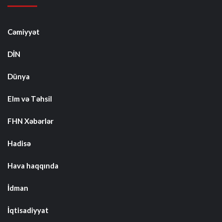
Cəmiyyət
DİN
Dünya
Elm və Təhsil
FHN Xəbərlər
Hadisə
Hava haqqında
İdman
İqtisadiyyat