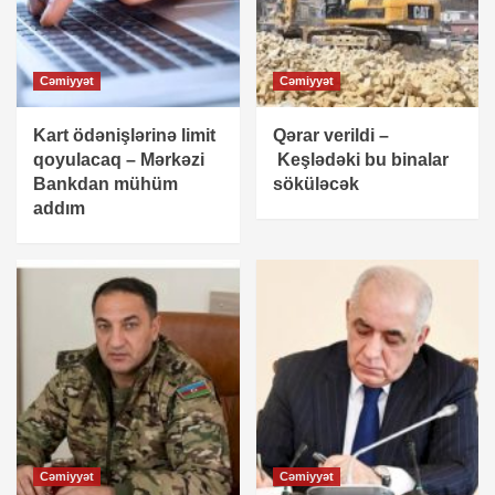
Cəmiyyət
Cəmiyyət
Kart ödənişlərinə limit
Qərar verildi –
qoyulacaq – Mərkəzi
Keşlədəki bu binalar
Bankdan mühüm
söküləcək
addım
Cəmiyyət
Cəmiyyət