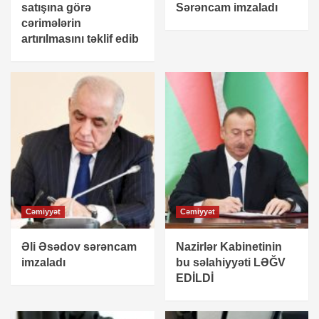
satışına görə
Sərəncam imzaladı
cərimələrin
artırılmasını təklif edib
Cəmiyyət
Cəmiyyət
Əli Əsədov sərəncam
Nazirlər Kabinetinin
imzaladı
bu səlahiyyəti LƏĞV
EDİLDİ