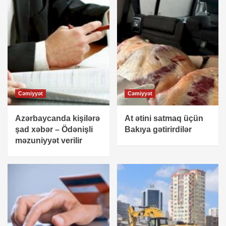
Cəmiyyət
Cəmiyyət
Azərbaycanda kişilərə
At ətini satmaq üçün
şad xəbər – Ödənişli
Bakıya gətirirdilər
məzuniyyət verilir