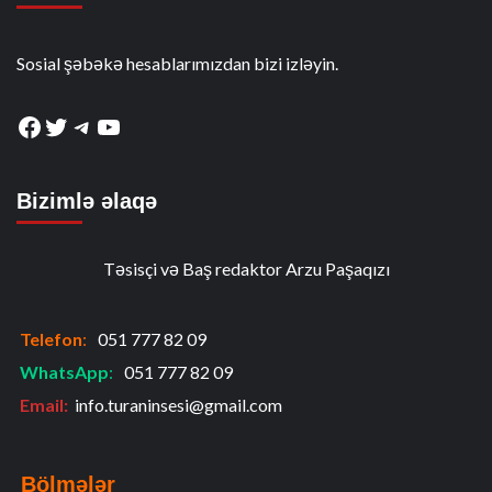
Sosial şəbəkə hesablarımızdan bizi izləyin.
Facebook
Twitter
Telegram
YouTube
Bizimlə əlaqə
Təsisçi və Baş redaktor Arzu Paşaqızı
Telefon
:
051 777 82 09
WhatsApp
:
051 777 82 09
Email:
info.turaninsesi@gmail.com
Bölmələr