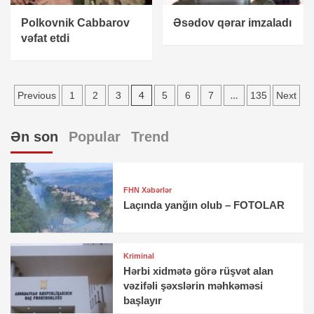
Polkovnik Cabbarov
Əsədov qərar imzaladı
vəfat etdi
Yazı
4
…
Previous
1
2
3
5
6
7
135
Next
sayfalandırması
Ən son
Popular
Trend
FHN Xəbərlər
Laçında yanğın olub – FOTOLAR
Kriminal
Hərbi xidmətə görə rüşvət alan
vəzifəli şəxslərin məhkəməsi
başlayır