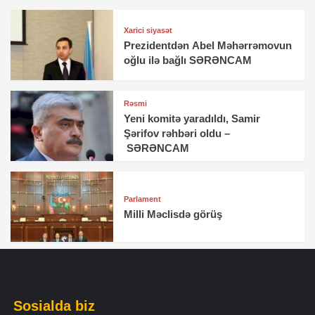
Xarici siyasət
Prezidentdən Abel Məhərrəmovun
oğlu ilə bağlı SƏRƏNCAM
Rəsmi
Yeni komitə yaradıldı, Samir
Şərifov rəhbəri oldu –
SƏRƏNCAM
Parlament
Milli Məclisdə görüş
Sosialda biz