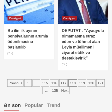
Cəmiyyət
Cəmiyyət
Bu ilin ilk ayının
DEPUTAT : “Ayaqyolu
pensiyalarının artımla
olmamasına etraz
ödənilməsinə
edən və töhmət alan
başlanılıb
Leyla müəlliməni
ziyarət etdik və
0
dəstəkləyirik”
0
Yazı
…
118
Previous
1
115
116
117
119
120
121
sayfalandırması
…
135
Next
Ən son
Popular
Trend