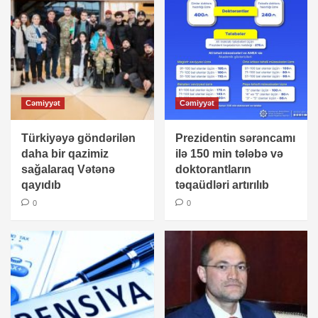
Cəmiyyət
Cəmiyyət
Türkiyəyə göndərilən
Prezidentin sərəncamı
daha bir qazimiz
ilə 150 min tələbə və
sağalaraq Vətənə
doktorantların
qayıdıb
təqaüdləri artırılıb
0
0