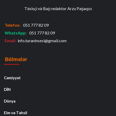
Təsisçi və Baş redaktor Arzu Paşaqızı
Telefon
:
051 777 82 09
WhatsApp
:
051 777 82 09
Email:
info.turaninsesi@gmail.com
Bölmələr
Cəmiyyət
DİN
Dünya
Elm və Təhsil