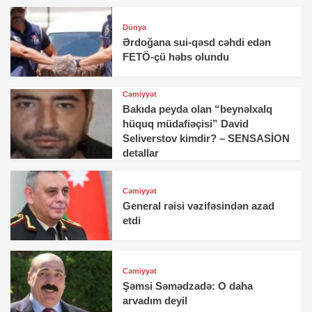
Dünya
Ərdoğana sui-qəsd cəhdi edən
FETÖ-çü həbs olundu
Cəmiyyət
Bakıda peyda olan “beynəlxalq
hüquq müdafiəçisi” David
Seliverstov kimdir? – SENSASİON
detallar
Cəmiyyət
General rəisi vəzifəsindən azad
etdi
Cəmiyyət
Şəmsi Səmədzadə: O daha
arvadım deyil