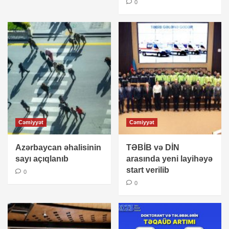
0
Cəmiyyət
Cəmiyyət
Azərbaycan əhalisinin
TƏBİB və DİN
sayı açıqlanıb
arasında yeni layihəyə
start verilib
0
0