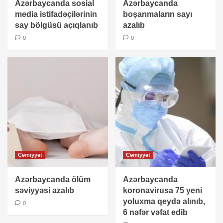
Azərbaycanda sosial
Azərbaycanda
media istifadəçilərinin
boşanmaların sayı
say bölgüsü açıqlanıb
azalıb
0
0
Cəmiyyət
Cəmiyyət
Azərbaycanda ölüm
Azərbaycanda
səviyyəsi azalıb
koronavirusa 75 yeni
yoluxma qeydə alınıb,
0
6 nəfər vəfat edib