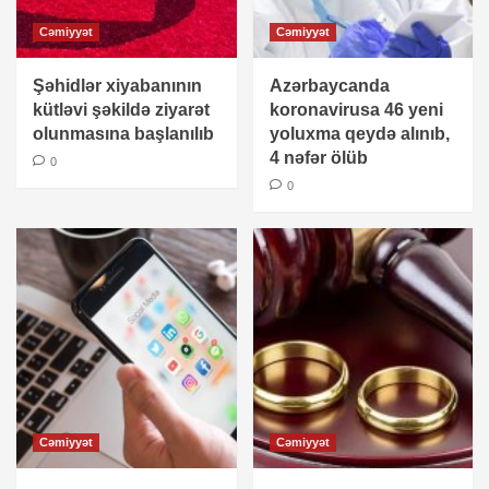
Cəmiyyət
Cəmiyyət
Şəhidlər xiyabanının
Azərbaycanda
kütləvi şəkildə ziyarət
koronavirusa 46 yeni
olunmasına başlanılıb
yoluxma qeydə alınıb,
4 nəfər ölüb
0
0
Cəmiyyət
Cəmiyyət