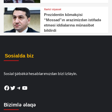
Xarici siyasət
Prezidentin köməkçisi
“Mossad”ın ərazimizdən istifadə
etməsi iddialarına münasibət
bildirdi
Sosialda biz
Sosial şəbəkə hesablarımızdan bizi izləyin.
Facebook
Twitter
Telegram
YouTube
Bizimlə əlaqə