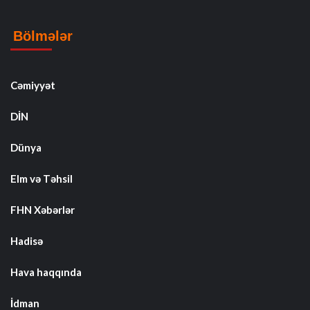
Bölmələr
Cəmiyyət
DİN
Dünya
Elm və Təhsil
FHN Xəbərlər
Hadisə
Hava haqqında
İdman