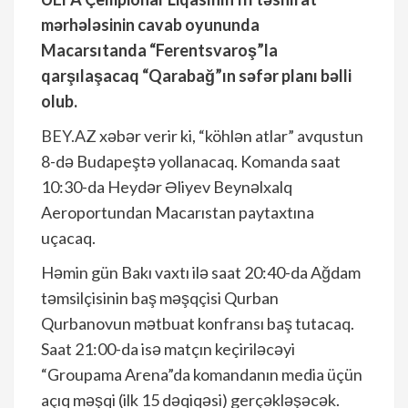
mərhələsinin cavab oyununda
Macarsıtanda “Ferentsvaroş”la
qarşılaşacaq “Qarabağ”ın səfər planı bəlli
olub.
BEY.AZ
xəbər verir ki, “köhlən atlar” avqustun
8-də Budapeştə yollanacaq. Komanda saat
10:30-da Heydər Əliyev Beynəlxalq
Aeroportundan Macarıstan paytaxtına
uçacaq.
Həmin gün Bakı vaxtı ilə saat 20:40-da Ağdam
təmsilçisinin baş məşqçisi Qurban
Qurbanovun mətbuat konfransı baş tutacaq.
Saat 21:00-da isə matçın keçiriləcəyi
“Groupama Arena”da komandanın media üçün
açıq məşqi (ilk 15 dəqiqəsi) gerçəkləşəcək.