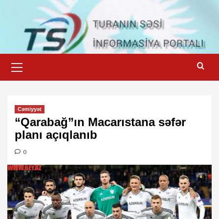
Skip
to
content
Primary
Menu
Cəmiyyət
“Qarabağ”ın Macarıstana səfər
planı açıqlanıb
0