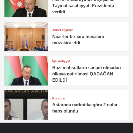
Təyinat səlahiyyəti Prezidentə
verildi
Xarici siyasət
Nazirlər bir sıra məsələni
müzakirə etdi
İqtisadiyyat
Bəzi məhsulların sənədi olmadan
ölkəyə gətirilməsi QADAĞAN
EDİLDİ
Kriminal
Astarada narkotikə görə 2 nəfər
həbs olundu