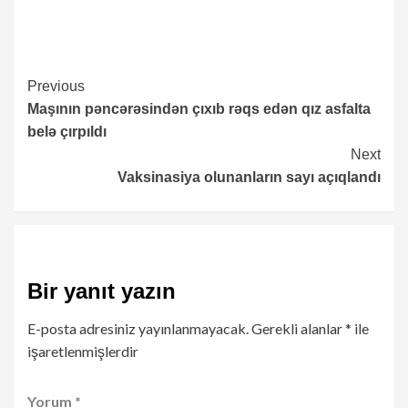
Continue
Previous
Maşının pəncərəsindən çıxıb rəqs edən qız asfalta
Reading
belə çırpıldı
Next
Vaksinasiya olunanların sayı açıqlandı
Bir yanıt yazın
E-posta adresiniz yayınlanmayacak.
Gerekli alanlar
*
ile
işaretlenmişlerdir
Yorum
*