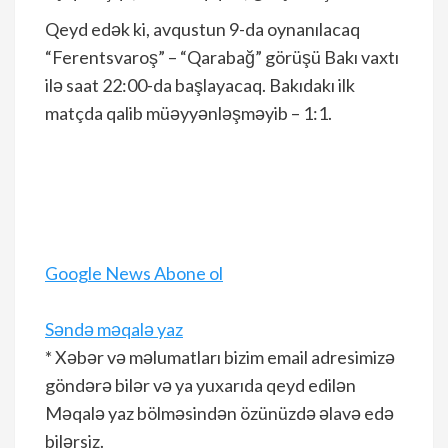
Qeyd edək ki, avqustun 9-da oynanılacaq
“Ferentsvaroş” – “Qarabağ” görüşü Bakı vaxtı
ilə saat 22:00-da başlayacaq. Bakıdakı ilk
matçda qalib müəyyənləşməyib – 1:1.
Google News Abone ol
Səndə məqalə yaz
* Xəbər və məlumatları bizim email adresimizə
göndərə bilər və ya yuxarıda qeyd edilən
Məqalə yaz bölməsindən özünüzdə əlavə edə
bilərsiz.