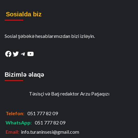
Sosialda biz
Sosial şəbəkə hesablarımızdan bizi izləyin.
Facebook
Twitter
Telegram
YouTube
Bizimlə əlaqə
Təsisçi və Baş redaktor Arzu Paşaqızı
Telefon
:
051 777 82 09
WhatsApp
:
051 777 82 09
Email:
info.turaninsesi@gmail.com