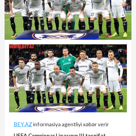
BEY.AZ
informasiya agentliyi xəbər verir
UEFA Çempionar Liqasının III təsnifat