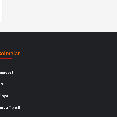
Bölmələr
əmiyyət
İN
ünya
m və Təhsil