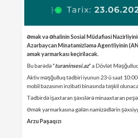
Əmək və Əhalinin Sosial Müdafiəsi Nazirliyin
Azərbaycan Minatəmizləmə Agentliyinin (ANA
əmək yarmarkası keçiriləcək.
Bu barədə “
turaninsesi.az
” a Dövlət Məşğulluq
Aktiv məşğulluq tədbiri iyunun 23-ü saat 10:
mobil bazasının inzibati binasında təşkil olunac
Tədbirdə işaxtaran şəxslərə minaaxtaran peşəs
Əmək yarmarkasına gələn namizədlərin şəxsiyyə
Arzu Paşaqızı