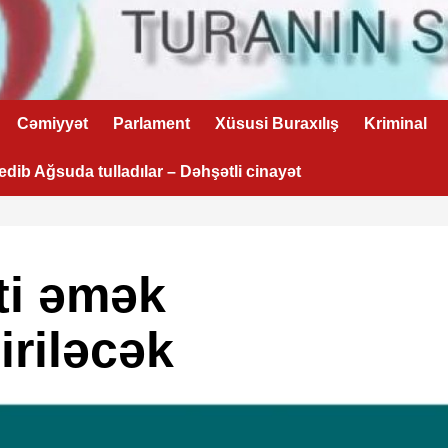
Cəmiyyət
Parlament
Xüsusi Buraxılış
Kriminal
 edib Ağsuda tulladılar – Dəhşətli cinayət
ti əmək
iriləcək