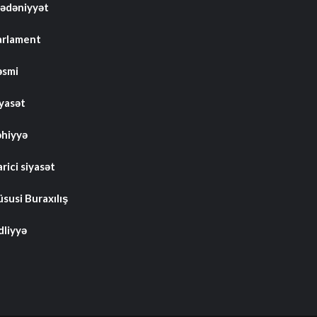
ədəniyyət
arlament
əsmi
iyasət
əhiyyə
rici siyasət
susi Buraxılış
dliyyə