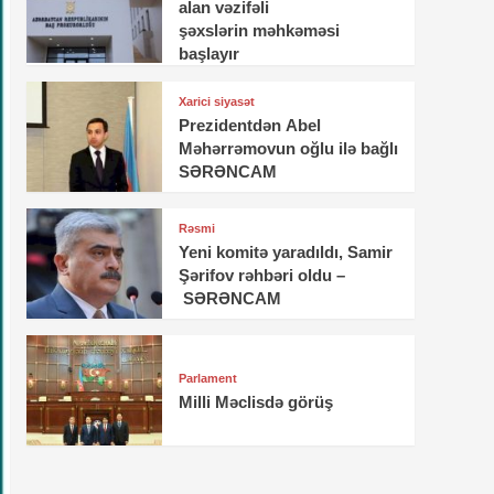
alan vəzifəli
şəxslərin məhkəməsi
başlayır
Xarici siyasət
Prezidentdən Abel
Məhərrəmovun oğlu ilə bağlı
SƏRƏNCAM
Rəsmi
Yeni komitə yaradıldı, Samir
Şərifov rəhbəri oldu –
SƏRƏNCAM
Parlament
Milli Məclisdə görüş