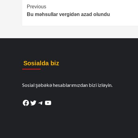
Continue
Previous
Bu məhsullar vergidən azad olundu
Reading
Sosialda biz
Sosial şəbəkə hesablarımızdan bizi izləyin.
Facebook
Twitter
Telegram
YouTube