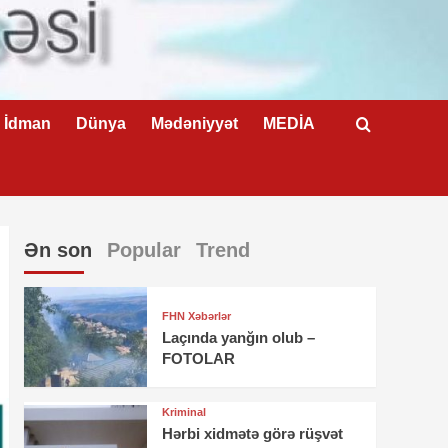
İdman
Dünya
Mədəniyyət
MEDİA
Ən son
Popular
Trend
FHN Xəbərlər
Laçında yanğın olub –
FOTOLAR
Kriminal
Hərbi xidmətə görə rüşvət