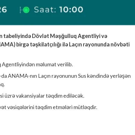
in tabeliyində Dövlət Məşğulluq Agentliyi və
MA) birgə təşkilatçılığı ilə Laçın rayonunda növbəti
 Agentliyindən məlumat verilib.
00-da ANAMA-nın Laçın rayonunun Sus kəndində yerləşən
aq.
i üzrə vakansiyalar təqdim ediləcək.
t vəsiqələrini təqdim etmələri mütləqdir.