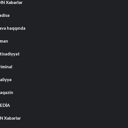
HN Xəbərlər
adisə
ava haqqında
dman
tisadiyyat
riminal
aliyyə
aqazin
EDİA
N Xəbərlər