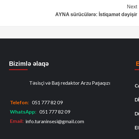
Next
AYNA sürücülərə: İstiqamət dəyişir
Bizimlə əlaqə
Təsisçi və Baş redaktor Arzu Paşaqızı
C
D
Telefon
:
051 777 82 09
WhatsApp
:
051 777 82 09
D
Email:
info.turaninsesi@gmail.com
El