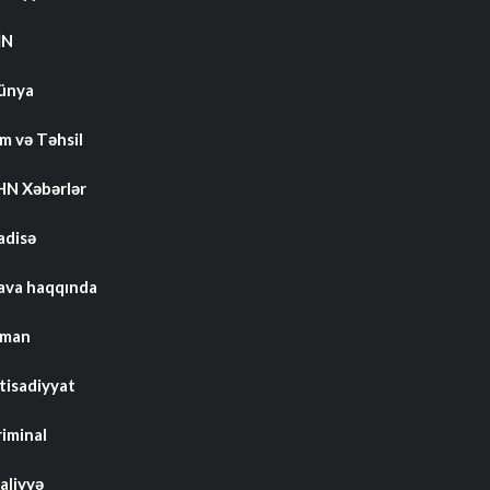
İN
ünya
m və Təhsil
HN Xəbərlər
adisə
ava haqqında
dman
tisadiyyat
riminal
aliyyə