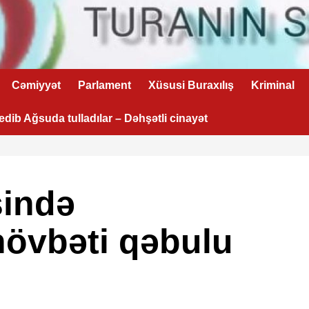
Cəmiyyət
Parlament
Xüsusi Buraxılış
Kriminal
 edib Ağsuda tulladılar – Dəhşətli cinayət
sində
növbəti qəbulu