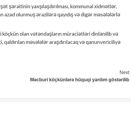
şət şəraitinin yaxşılaşdırılması, kommunal xidmətlər,
an azad olunmuş ərazilərə qayıdış və digər məsələlərlə
köçkün olan vətəndaşların müraciətləri dinlənilib və
i, qaldırılan məsələlər araşdırılacaq və qanunvericiliyə
Next
Məcburi köçkünlərə hüquqi yardım göstərilib