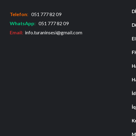
D
Telefon
:
051 777 82 09
WhatsApp
:
051 777 82 09
D
Email:
info.turaninsesi@gmail.com
El
F
H
H
İ
İq
K
M