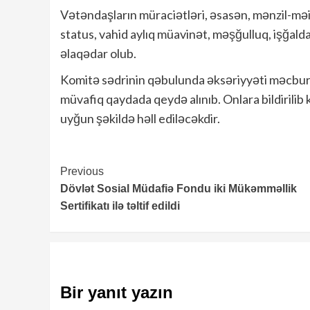
Vətəndaşların müraciətləri, əsasən, mənzil-məi
status, vahid aylıq müavinət, məşğulluq, işğald
əlaqədar olub.
Komitə sədrinin qəbulunda əksəriyyəti məcburi 
müvafiq qaydada qeydə alınıb. Onlara bildirilib k
uyğun şəkildə həll ediləcəkdir.
Continue
Previous
Dövlət Sosial Müdafiə Fondu iki Mükəmməllik
Reading
Sertifikatı ilə təltif edildi
Bir yanıt yazın