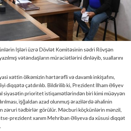
lərin İşləri üzrə Dövlət Komitəsinin sədri Rövşən
zılmış vətəndaşların müraciətlərini dinləyib, suallarını
si xəttin ölkəmizin hərtərəfli və davamlı inkişafını,
iyi diqqətə çatdırılıb. Bildirilib ki, Prezident İlham Əliyev
l siyasətin prioritet istiqamətlərindən biri kimi müəyyən
dırılması, işğaldan azad olunmuş ərazilərdə əhalinin
 zəruri tədbirlər görülür. Məcburi köçkünlərin mənzil,
i vitse-prezident xanım Mehriban Əliyeva da xüsusi diqqət
.