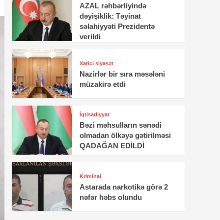
AZAL rəhbərliyində
dəyişiklik: Təyinat
səlahiyyəti Prezidentə
verildi
Xarici siyasət
Nazirlər bir sıra məsələni
müzakirə etdi
İqtisadiyyat
Bəzi məhsulların sənədi
olmadan ölkəyə gətirilməsi
QADAĞAN EDİLDİ
Kriminal
Astarada narkotikə görə 2
nəfər həbs olundu