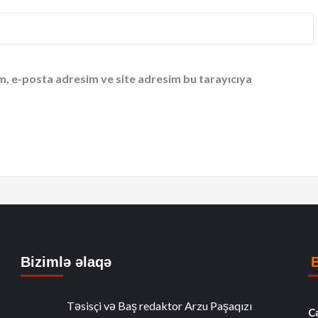
m, e-posta adresim ve site adresim bu tarayıcıya
Bizimlə əlaqə
Təsisçi və Baş redaktor Arzu Paşaqızı
C