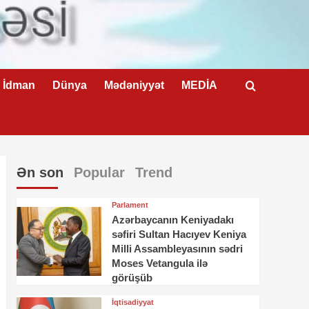
İdman
Dünya
Mədəniyyət
MEDİA
Ən son
Popular
Trend
Parlament
Azərbaycanın Keniyadakı
səfiri Sultan Hacıyev Keniya
Milli Assambleyasının sədri
Moses Vetangula ilə
görüşüb
İqtisadiyyat