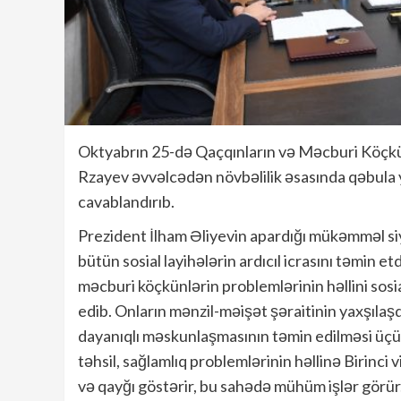
Oktyabrın 25-də Qaçqınların və Məcburi Köçkün
Rzayev əvvəlcədən növbəlilik əsasında qəbula ya
cavablandırıb.
Prezident İlham Əliyevin apardığı mükəmməl siya
bütün sosial layihələrin ardıcıl icrasını təmin etd
məcburi köçkünlərin problemlərinin həllini sosia
edib. Onların mənzil-məişət şəraitinin yaxşılaş
dayanıqlı məskunlaşmasının təmin edilməsi üçün
təhsil, sağlamlıq problemlərinin həllinə Birinc
və qayğı göstərir, bu sahədə mühüm işlər görür