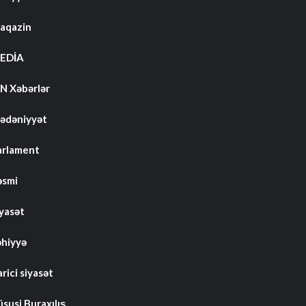
aqazin
EDİA
N Xəbərlər
ədəniyyət
arlament
əsmi
iyasət
əhiyyə
rici siyasət
susi Buraxılış