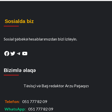
Sosialda biz
Sosial şəbəkə hesablarımızdan bizi izləyin.
Facebook
Twitter
Telegram
YouTube
Bizimlə əlaqə
Təsisçi və Baş redaktor Arzu Paşaqızı
Telefon
:
051 777 82 09
WhatsApp
:
051 777 82 09