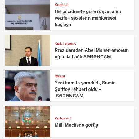
Kriminal
Hərbi xidmətə görə rüşvət alan
vəzifəli şəxslərin məhkəməsi
başlayır
Xarici siyasət
Prezidentdən Abel Məhərrəmovun
oğlu ilə bağlı SƏRƏNCAM
Rəsmi
Yeni komitə yaradıldı, Samir
Şərifov rəhbəri oldu –
SƏRƏNCAM
Parlament
Milli Məclisdə görüş