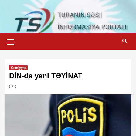
Skip
to
content
Primary
Menu
Cəmiyyət
DİN-də yeni TƏYİNAT
0