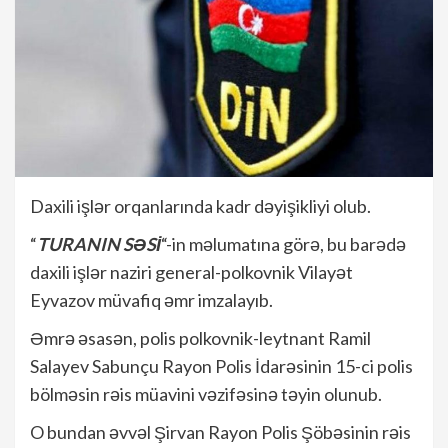
Daxili işlər orqanlarında kadr dəyişikliyi olub.
“
TURANIN SƏSİ
“-in məlumatına görə, bu barədə
daxili işlər naziri general-polkovnik Vilayət
Eyvazov müvafiq əmr imzalayıb.
Əmrə əsasən, polis polkovnik-leytnant Ramil
Salayev Sabunçu Rayon Polis İdarəsinin 15-ci polis
bölməsin rəis müavini vəzifəsinə təyin olunub.
O bundan əvvəl Şirvan Rayon Polis Şöbəsinin rəis