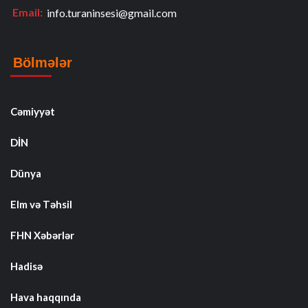
Email:
info.turaninsesi@gmail.com
Bölmələr
Cəmiyyət
DİN
Dünya
Elm və Təhsil
FHN Xəbərlər
Hadisə
Hava haqqında