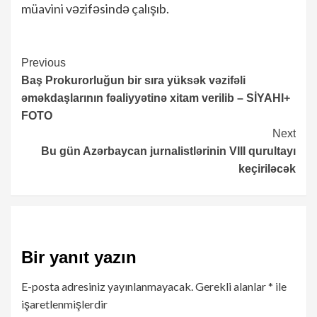
müavini vəzifəsində çalışıb.
Continue
Previous
Baş Prokurorluğun bir sıra yüksək vəzifəli
Reading
əməkdaşlarının fəaliyyətinə xitam verilib – SİYAHI+
FOTO
Next
Bu gün Azərbaycan jurnalistlərinin VIII qurultayı
keçiriləcək
Bir yanıt yazın
E-posta adresiniz yayınlanmayacak.
Gerekli alanlar
*
ile
işaretlenmişlerdir