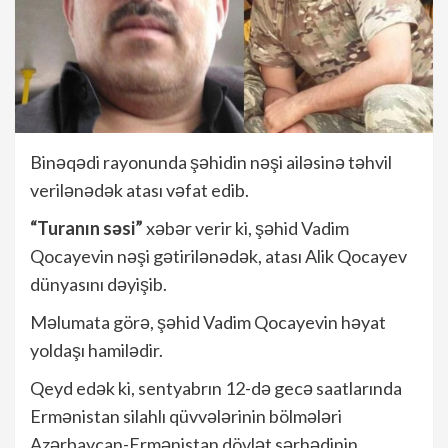
Binəqədi rayonunda şəhidin nəşi ailəsinə təhvil
verilənədək atası vəfat edib.
“Turanın səsi”
xəbər verir ki, şəhid Vadim
Qocayevin nəşi gətirilənədək, atası Alik Qocayev
dünyasını dəyişib.
Məlumata görə, şəhid Vadim Qocayevin həyat
yoldaşı hamilədir.
Qeyd edək ki, sentyabrın 12-də gecə saatlarında
Ermənistan silahlı qüvvələrinin bölmələri
Azərbaycan-Ermənistan dövlət sərhədinin