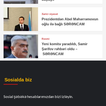
Xarici siyasət
Prezidentdən Abel Məhərrəmovun
oğlu ilə bağlı SƏRƏNCAM
Rəsmi
Yeni komitə yaradıldı, Samir
Şərifov rəhbəri oldu –
SƏRƏNCAM
Sosialda biz
Sosial şəbəkə hesablarımızdan bizi izləyin.