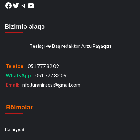
Facebook
Twitter
Telegram
YouTube
Bizimlə əlaqə
Təsisçi və Baş redaktor Arzu Paşaqızı
Telefon
:
051 777 82 09
WhatsApp
:
051 777 82 09
Email:
info.turaninsesi@gmail.com
Bölmələr
Cəmiyyət