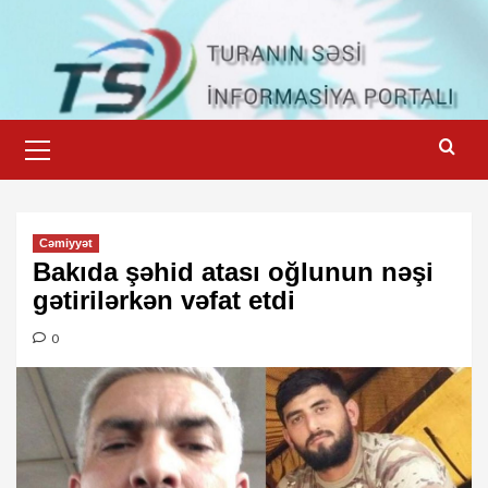
Skip
to
content
Primary
Menu
Cəmiyyət
Bakıda şəhid atası oğlunun nəşi
gətirilərkən vəfat etdi
0