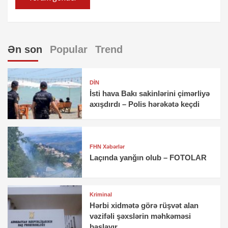
Ən son
Popular
Trend
DİN
İsti hava Bakı sakinlərini çimərliyə
axışdırdı – Polis hərəkətə keçdi
FHN Xəbərlər
Laçında yanğın olub – FOTOLAR
Kriminal
Hərbi xidmətə görə rüşvət alan
vəzifəli şəxslərin məhkəməsi
başlayır