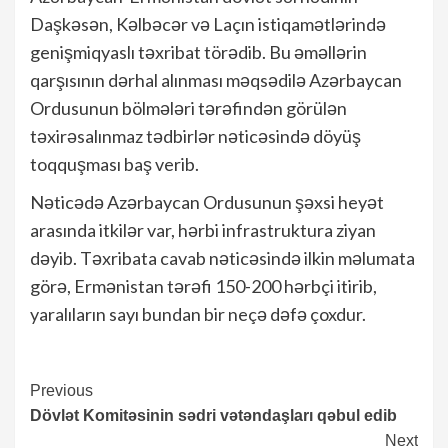
Daşkəsən, Kəlbəcər və Laçın istiqamətlərində
genişmiqyaslı təxribat törədib. Bu əməllərin
qarşısının dərhal alınması məqsədilə Azərbaycan
Ordusunun bölmələri tərəfindən görülən
təxirəsalınmaz tədbirlər nəticəsində döyüş
toqquşması baş verib.
Nəticədə Azərbaycan Ordusunun şəxsi heyət
arasında itkilər var, hərbi infrastruktura ziyan
dəyib. Təxribata cavab nəticəsində ilkin məlumata
görə, Ermənistan tərəfi 150-200 hərbçi itirib,
yaralıların sayı bundan bir neçə dəfə çoxdur.
Continue
Previous
Dövlət Komitəsinin sədri vətəndaşları qəbul edib
Reading
Next