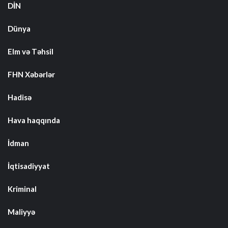
DİN
Dünya
Elm və Təhsil
FHN Xəbərlər
Hadisə
Hava haqqında
İdman
İqtisadiyyat
Kriminal
Maliyyə